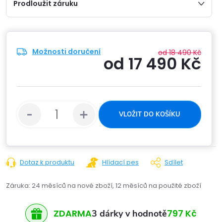
Prodloužit záruku
Možnosti doručení
od 18 490 Kč
od
17 490 Kč
Měrn
cena:
VLOŽIT DO KOŠÍKU
Dotaz k produktu
Hlídací pes
Sdílet
Záruka
:
24 měsíců na nové zboží, 12 měsíců na použité zboží
ZDARMA
797 Kč
3 dárky v hodnotě