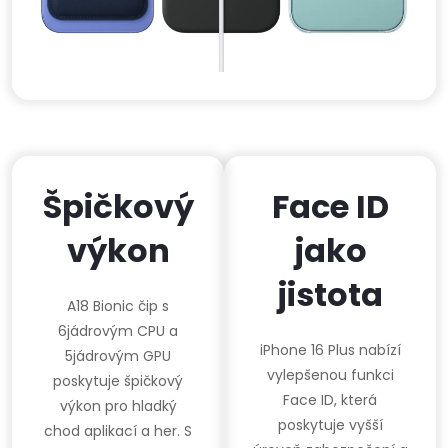
Špičkový
Face ID
výkon
jako
jistota
A18 Bionic čip s
6jádrovým CPU a
iPhone 16 Plus nabízí
5jádrovým GPU
vylepšenou funkci
poskytuje špičkový
Face ID, která
výkon pro hladký
poskytuje vyšší
chod aplikací a her. S