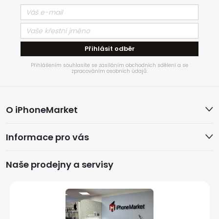
Přihlásit odběr
Přihlášením souhlasíte se zasíláním obchodních sdělení a se
zpracováním osobních údajů.
Z
O iPhoneMarket
á
Informace pro vás
p
a
Naše prodejny a servisy
t