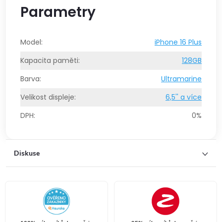
Parametry
Model
:
iPhone 16 Plus
Kapacita paměti
:
128GB
Barva
:
Ultramarine
Velikost displeje
:
6,5'' a více
DPH
:
0%
Diskuse