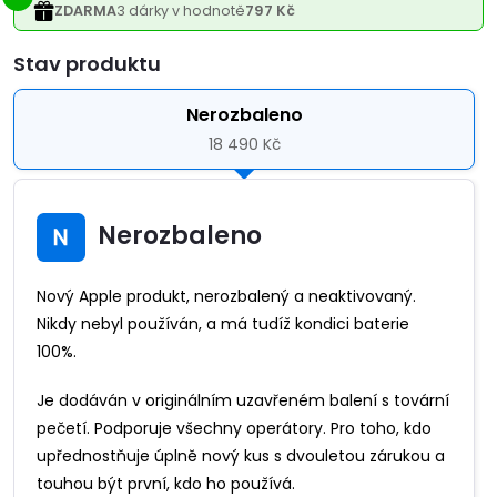
ZDARMA
3 dárky v hodnotě
797 Kč
Varianta
Nerozbaleno
18 490 Kč
Nerozbaleno
Nový Apple produkt, nerozbalený a neaktivovaný.
Nikdy nebyl používán, a má tudíž kondici baterie
100%.
Je dodáván v originálním uzavřeném balení s tovární
pečetí. Podporuje všechny operátory. Pro toho, kdo
upřednostňuje úplně nový kus s dvouletou zárukou a
touhou být první, kdo ho používá.