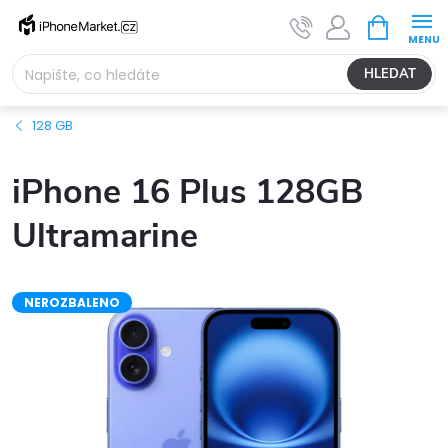
Přejít
NÁKUPNÍ
na
KOŠÍK
obsah
HLEDAT
128 GB
iPhone 16 Plus 128GB
Ultramarine
NEROZBALENO