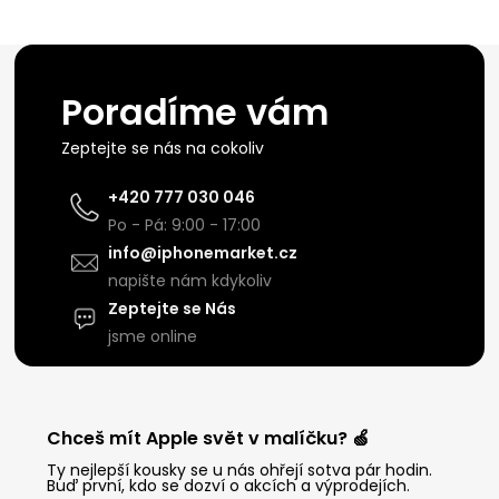
Poradíme vám
Zeptejte se nás na cokoliv
+420 777 030 046
Po - Pá: 9:00 - 17:00
info@iphonemarket.cz
napište nám kdykoliv
Zeptejte se Nás
jsme online
Chceš mít Apple svět v malíčku? 🍏
Ty nejlepší kousky se u nás ohřejí sotva pár hodin.
Buď první, kdo se dozví o akcích a výprodejích.