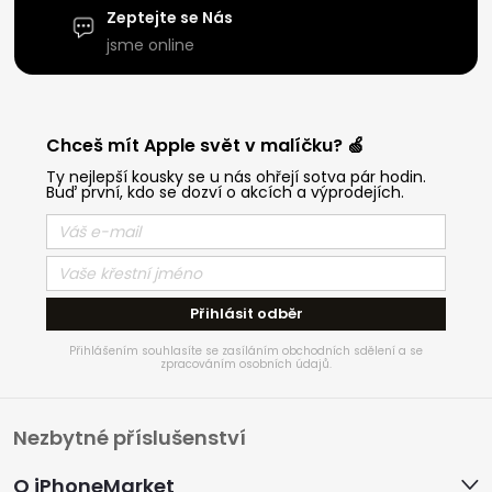
Zeptejte se Nás
jsme online
Chceš mít Apple svět v malíčku? 🍏
Ty nejlepší kousky se u nás ohřejí sotva pár hodin.
Buď první, kdo se dozví o akcích a výprodejích.
Přihlásit odběr
Přihlášením souhlasíte se zasíláním obchodních sdělení a se
zpracováním osobních údajů.
Z
Nezbytné příslušenství
á
O iPhoneMarket