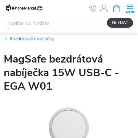
Přejít
NÁKUPNÍ
na
KOŠÍK
obsah
HLEDAT
Bezdrátové nabíječky
MagSafe bezdrátová
nabíječka 15W USB-C -
EGA W01