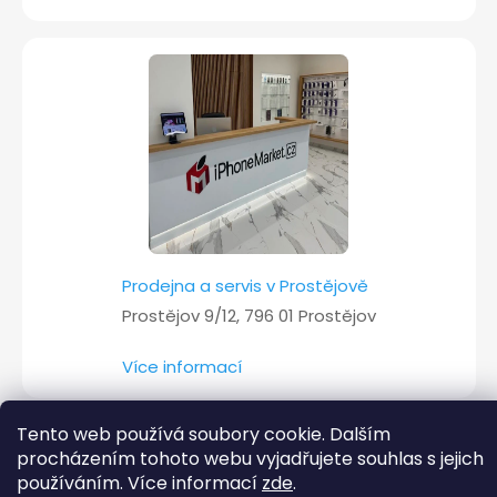
Prodejna a servis v Prostějově
Prostějov 9/12, 796 01 Prostějov
Více informací
Tento web používá soubory cookie. Dalším
procházením tohoto webu vyjadřujete souhlas s jejich
Copyright 2026
iPhoneMarket.cz
. Všechna práva vyhrazena.
používáním. Více informací
zde
.