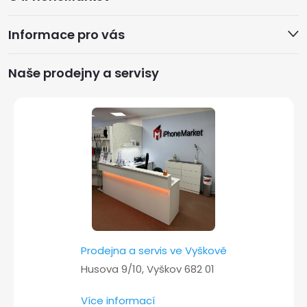
p
Informace pro vás
a
Naše prodejny a servisy
t
í
Prodejna a servis ve Vyškově
Husova 9/10, Vyškov 682 01
Více informací