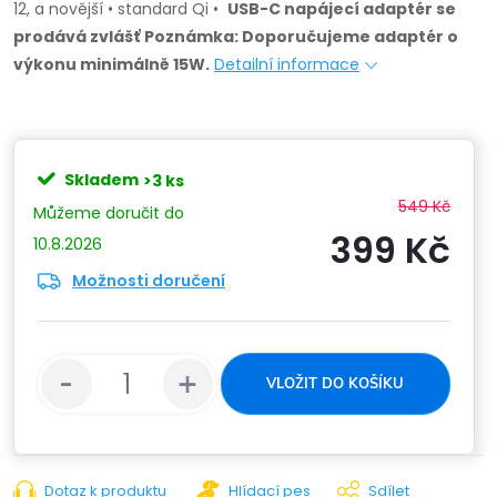
12, a novější • standard Qi •
USB-C napájecí adaptér se
prodává zvlášť
Poznámka: Doporučujeme adaptér o
výkonu minimálně 15W.
Detailní informace
Skladem
>3 ks
549 Kč
399 Kč
10.8.2026
Možnosti doručení
Měrn
cena:
VLOŽIT DO KOŠÍKU
Dotaz k produktu
Hlídací pes
Sdílet