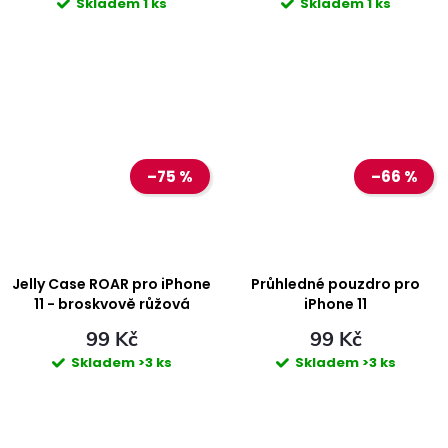
Skladem
1 ks
Skladem
1 ks
–75 %
–66 %
Jelly Case ROAR pro iPhone
Průhledné pouzdro pro
11 - broskvově růžová
iPhone 11
99 Kč
99 Kč
Skladem
>3 ks
Skladem
>3 ks