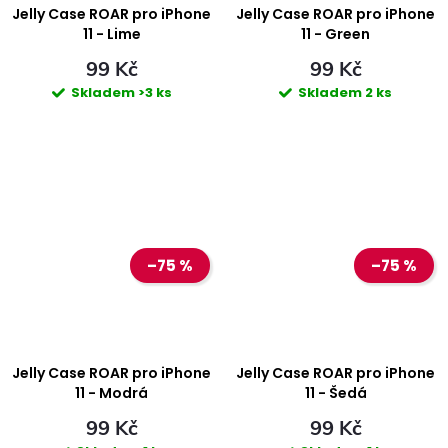
ů
ů
Jelly Case ROAR pro iPhone
Jelly Case ROAR pro iPhone
11 - Lime
11 - Green
99 Kč
99 Kč
Skladem
>3 ks
Skladem
2 ks
–75 %
–75 %
Jelly Case ROAR pro iPhone
Jelly Case ROAR pro iPhone
11 - Modrá
11 - Šedá
99 Kč
99 Kč