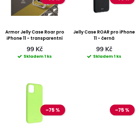
i
n
s
í
p
Armor Jelly Case Roar pro
Jelly Case ROAR pro iPhone
p
iPhone 11 - transparentní
11 - černá
r
99 Kč
99 Kč
r
Skladem
1 ks
Skladem
1 ks
o
o
d
d
u
u
k
–75 %
–75 %
k
t
t