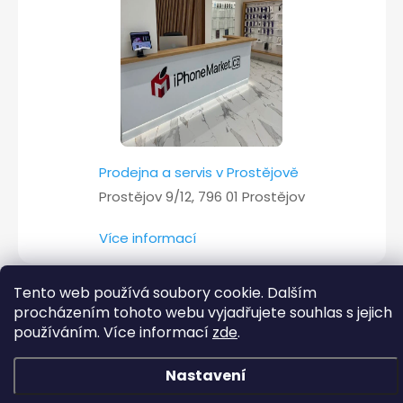
Prodejna a servis v Prostějově
Prostějov 9/12, 796 01 Prostějov
Více informací
Tento web používá soubory cookie. Dalším
procházením tohoto webu vyjadřujete souhlas s jejich
Copyright 2026
iPhoneMarket.cz
. Všechna práva vyhrazena.
používáním. Více informací
zde
.
Vytvořil Shoptet
Nastavení