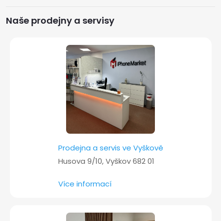
p
a
Naše prodejny a servisy
t
í
Prodejna a servis ve Vyškově
Husova 9/10, Vyškov 682 01
Více informací