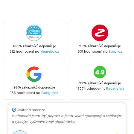
O
v
l
á
100% zákazníků doporučuje
95% zákazníků doporučuje
d
512 hodnocení na
Heureka.cz
531 hodnocení na
Zbozi.cz
a
4.9
c
99% zákazníků doporučuje
í
96% zákazníků doporučuje
1527 hodnocení v
Recenzích
165 hodnocení na
Google.cz
p
r
Ověřená recenze
V obchodě jsem byl poprvé a jsem velmi spokojený s vstřícným
v
a rychlým vyřízením mojí objednávky.