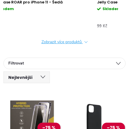
Jelly Case ROAR pro iPhone 11 - Green
Jell
Skladem
S
99 Kč
99 K
Zobrazit více produktů
Filtrovat
Ř
Nejlevnější
V
a
Nejdražší
ý
Nejprodávanější
z
Abecedně
p
e
–75 %
–75 %