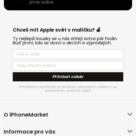
jsme online
Chceš mít Apple svět v malíčku? 🍏
Ty nejlepší kousky se u nás ohřejí sotva pár hodin.
Buď první, kdo se dozví o akcích a výprodejích.
Přihlásit odběr
Přihlášením souhlasíte se zasíláním obchodních sdělení a se
zpracováním osobních údajů.
Z
O iPhoneMarket
á
Informace pro vás