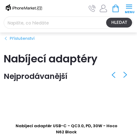
Přejít
NÁKUPNÍ
na
KOŠÍK
obsah
HLEDAT
Příslušenství
Nabíjecí adaptéry
Nejprodávanější
Nabíjecí adaptér USB-C - QC3.0, PD, 30W - Hoco
Nab
N62 Black