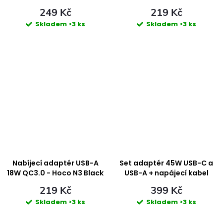
Hoco N63 Black
249 Kč
219 Kč
Skladem
>3 ks
Skladem
>3 ks
Nabíjecí adaptér USB-A
Set adaptér 45W USB-C a
18W QC3.0 - Hoco N3 Black
USB-A + napájecí kabel
USB-C/USB-C - EGA C45
219 Kč
399 Kč
Skladem
>3 ks
Skladem
>3 ks