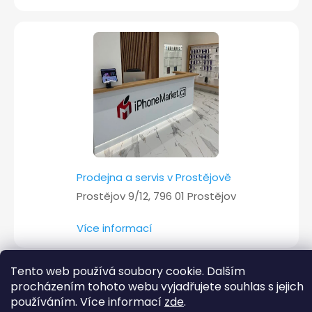
Prodejna a servis v Prostějově
Prostějov 9/12, 796 01 Prostějov
Více informací
Tento web používá soubory cookie. Dalším
procházením tohoto webu vyjadřujete souhlas s jejich
Copyright 2026
iPhoneMarket.cz
. Všechna práva vyhrazena.
používáním. Více informací
zde
.