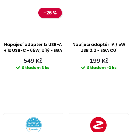
–26 %
Napájecí adaptér 1x USB-A
Nabíjecí adaptér 1A / 5W
+ 1x USB-C - 65W, bílý - EGA
USB 2.0 - EGA C01
C65
549 Kč
199 Kč
Skladem
3 ks
Skladem
>3 ks
O
v
l