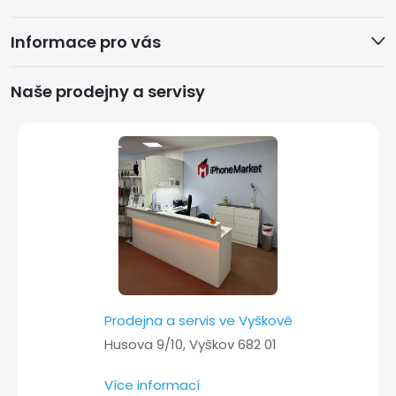
á
Informace pro vás
p
a
Naše prodejny a servisy
t
í
Prodejna a servis ve Vyškově
Husova 9/10, Vyškov 682 01
Více informací