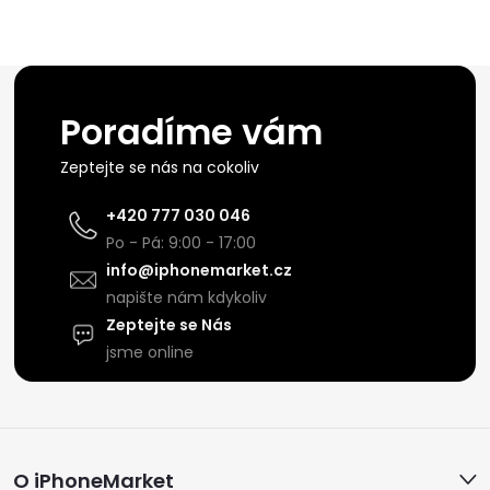
Poradíme vám
Zeptejte se nás na cokoliv
+420 777 030 046
Po - Pá: 9:00 - 17:00
info@iphonemarket.cz
napište nám kdykoliv
Zeptejte se Nás
jsme online
Z
O iPhoneMarket