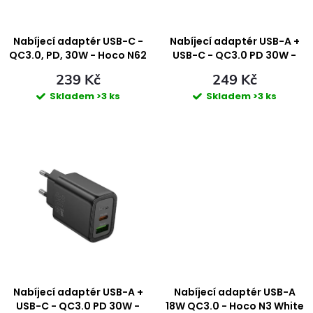
s
í
p
Nabíjecí adaptér USB-C -
Nabíjecí adaptér USB-A +
p
QC3.0, PD, 30W - Hoco N62
USB-C - QC3.0 PD 30W -
Black
Hoco N63 White
r
239 Kč
249 Kč
r
Skladem
>3 ks
Skladem
>3 ks
o
o
d
d
u
u
k
k
t
t
ů
ů
Nabíjecí adaptér USB-A +
Nabíjecí adaptér USB-A
USB-C - QC3.0 PD 30W -
18W QC3.0 - Hoco N3 White