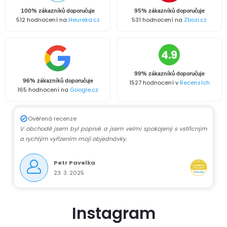
á
100% zákazníků doporučuje
95% zákazníků doporučuje
d
512 hodnocení na
Heureka.cz
531 hodnocení na
Zbozi.cz
a
4.9
c
99% zákazníků doporučuje
í
96% zákazníků doporučuje
1527 hodnocení v
Recenzích
165 hodnocení na
Google.cz
p
r
Ověřená recenze
V obchodě jsem byl poprvé a jsem velmi spokojený s vstřícným
v
a rychlým vyřízením mojí objednávky.
k
Petr Pavelka
23. 3. 2025
y
v
Instagram
ý