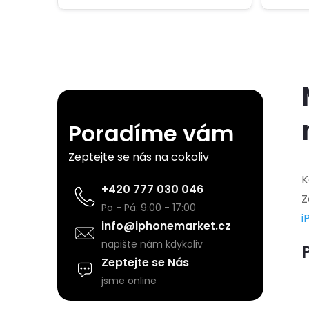
P
o
Poradíme vám
s
Zeptejte se nás na cokoliv
t
K
+420 777 030 046
Z
r
Po - Pá: 9:00 - 17:00
i
info@iphonemarket.cz
a
napište nám kdykoliv
Zeptejte se Nás
n
jsme online