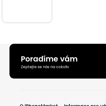
Poradíme vám
Zeptejte se nás na cokoliv
Z
O iPhoneMarket
Informace pro v