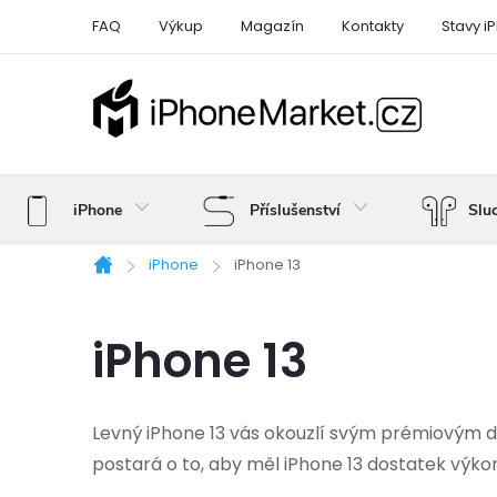
Přejít
FAQ
Výkup
Magazín
Kontakty
Stavy i
na
obsah
iPhone
Příslušenství
Slu
iPhone
iPhone 13
Domů
iPhone 13
Levný iPhone 13 vás okouzlí svým prémiovým de
postará o to, aby měl iPhone 13 dostatek výkon