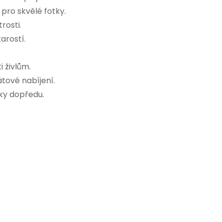
 pro skvělé fotky.
rosti.
arostí.
i živlům.
tové nabíjení.
ky dopředu.