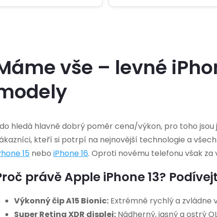
Máme vše – levné iPhony
modely
do hledá hlavně dobrý poměr cena/výkon, pro toho jsou ja
ákazníci, kteří si potrpí na nejnovější technologie a vše
Phone 15
nebo
iPhone 16
. Oproti novému telefonu však za 
Proč právě Apple iPhone 13? Podívejte
Výkonný čip A15 Bionic:
Extrémně rychlý a zvládne 
Super Retina XDR displej:
Nádherný, jasný a ostrý OL