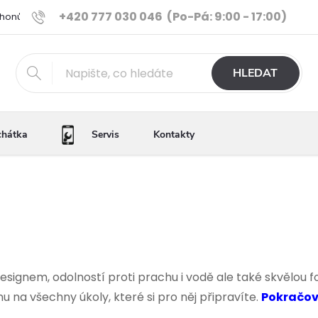
+420 777 030 046
(Po-Pá: 9:00 - 17:00)
Phonů
Ověřené iPhony
Výhody e-shopu
Porovnání tele
HLEDAT
chátka
Servis
Kontakty
signem, odolností proti prachu i vodě ale také skvělou 
u na všechny úkoly, které si pro něj připravíte.
Pokračova