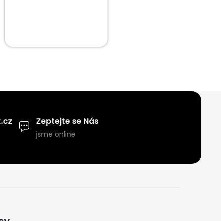
.cz
Zeptejte se Nás
jsme online
sy