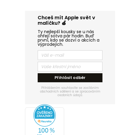
n
í
Chceš mít Apple svět v
malíčku? 🍏
p
Ty nejlepší kousky se u nás
ohřejí sotva pár hodin. Buď
první, kdo se dozví o akcích a
a
výprodejích.
n
e
Přihlásit odběr
l
Přihlášením souhlasíte se zasíláním
obchodních sdělení a se zpracováním
osobních údajů.