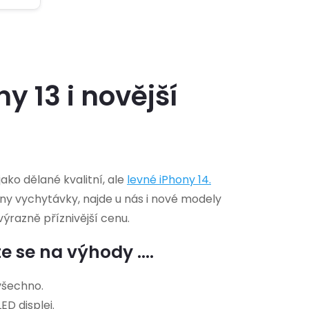
 13 i novější
ko dělané kvalitní, ale
levné
iPhony 14
.
chny vychytávky, najde u nás i nové modely
výrazně příznivější cenu.
 se na výhody ....
všechno.
ED displej.