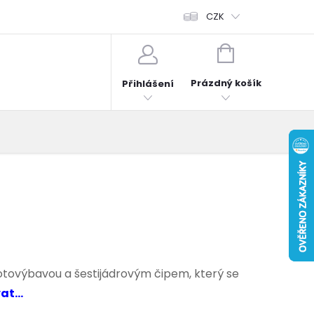
fonů
Obchodní podmínky
Hodnocení obchodu
CZK
Reklama
NÁKUPNÍ
KOŠÍK
Prázdný košík
Přihlášení
fotovýbavou a šestijádrovým čipem, který se
t...