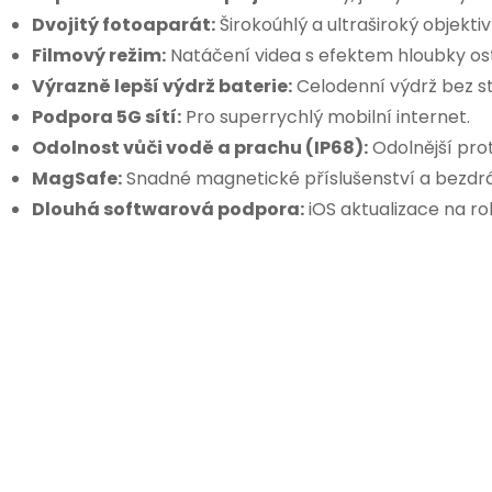
Dvojitý fotoaparát:
Širokoúhlý a ultraširoký objektiv
Filmový režim:
Natáčení videa s efektem hloubky ost
Výrazně lepší výdrž baterie:
Celodenní výdrž bez st
Podpora 5G sítí:
Pro superrychlý mobilní internet.
Odolnost vůči vodě a prachu (IP68):
Odolnější prot
MagSafe:
Snadné magnetické příslušenství a bezdrá
Dlouhá softwarová podpora:
iOS aktualizace na ro