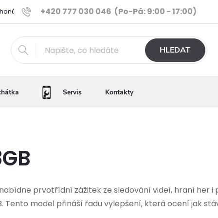
+420 777 030 046
(Po-Pá: 9:00 - 17:00)
Phonů
Ověřené iPhony
Výhody e-shopu
Porovnání tele
HLEDAT
chátka
Servis
Kontakty
8GB
abídne prvotřídní zážitek ze sledování videí, hraní her i 
 Tento model přináší řadu vylepšení, která ocení jak stávaj