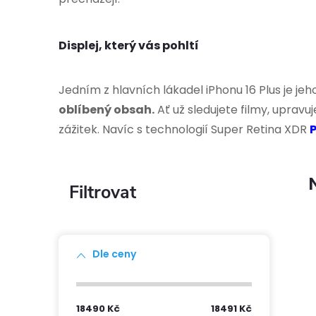
Displej, který vás pohltí
Jedním z hlavních lákadel iPhonu 16 Plus je jeh
oblíbený obsah.
Ať už sledujete filmy, upravu
zážitek. Navíc s technologií Super Retina XDR
P
P
o
s
Dle ceny
t
18490
Kč
18491
Kč