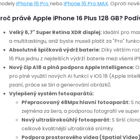
c
odely
iPhone 16 Pro
nebo
iPhone 16 Pro MAX
.
Oproti novém
roč právě Apple iPhone 16 Plus 128 GB? Podív
p
Velký 6,7" Super Retina XDR displej:
Ideální pro max
a multitaskingu, aniž byste museli platit za "Pro" funkc
Absolutně špičková výdrž baterie:
Díky větším roz
v
16 Plus jednu z nejdelších výdrží baterie mezi všemi i
k
Nový čip A18 a plná podpora Apple Intelligence:
Ob
y
pro plné využití nových AI funkcí v iOS 18 (Apple Int
psaní, práce se Siri a generování obrázků.
v
Vylepšený systém fotoaparátů:
ý
Přepracovaný 48Mpx hlavní fotoaparát:
S no
zejména za šera, a podporou fotografií ve supe
p
Nový ultraširokoúhlý fotoaparát:
S širší clo
celkově kvalitnější ultraširoké snímky.
Podpora prostorového videa (Spatial Video)