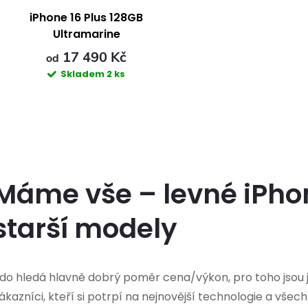
p
p
iPhone 16 Plus 128GB
Ultramarine
r
r
17 490 Kč
od
Skladem
2 ks
o
o
d
d
O
u
u
v
k
Máme vše – levné iPhony
k
t
starší modely
t
á
ů
ů
d
do hledá hlavně dobrý poměr cena/výkon, pro toho jsou ja
a
ákazníci, kteří si potrpí na nejnovější technologie a všec