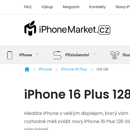
Přejít
FAQ
Výkup
Magazín
Kontakty
Stavy i
na
obsah
iPhone
Příslušenství
Slu
iPhone
iPhone 16 Plus
128 GB
Domů
iPhone 16 Plus 12
Hledáte iPhone s velkým displejem, který vám n
rozhodně měli zvážit nový iPhone 16 Plus 128 GB.
přecházejí.