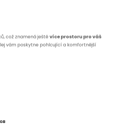
alců, což znamená ještě
více prostoru pro váš
plej vám poskytne pohlcující a komfortnější
8GB