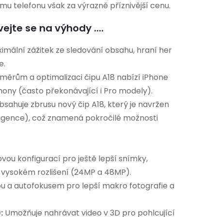
u telefonu však za výrazně příznivější cenu.
ejte se na výhody ....
imální zážitek ze sledování obsahu, hraní her
e.
měrům a optimalizaci čipu A18 nabízí iPhone
Phony (často překonávající i Pro modely).
sahuje zbrusu nový čip A18, který je navržen
elligence), což znamená pokročilé možnosti
vou konfigurací pro ještě lepší snímky,
r vysokém rozlišení (24MP a 48MP).
nou a autofokusem pro lepší makro fotografie a
:
Umožňuje nahrávat video v 3D pro pohlcující