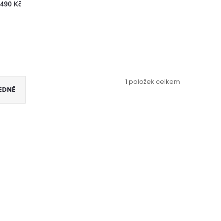
490 Kč
1
položek celkem
EDNĚ