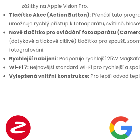
s
zážitky na Apple Vision Pro.
u
Tlačítko Akce (Action Button):
Přenáší tuto progra
umožňuje rychlý přístup k fotoaparátu, svítilně, hl
Nové tlačítko pro ovládání fotoaparátu (Camera
(dotykové a tlakově citlivé) tlačítko pro spoušť, zo
fotografování.
Rychlejší nabíjení:
Podporuje rychlejší 25W MagSafe
Wi-Fi 7:
Nejnovější standard Wi-Fi pro rychlejší a spol
Vylepšená vnitřní konstrukce:
Pro lepší odvod tepla