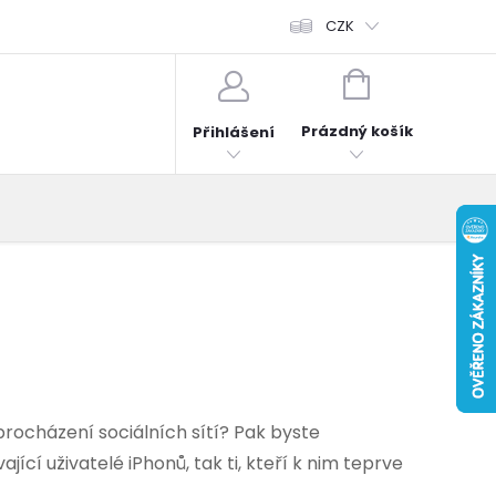
fonů
Obchodní podmínky
Hodnocení obchodu
CZK
Reklama
NÁKUPNÍ
KOŠÍK
Prázdný košík
Přihlášení
procházení sociálních sítí? Pak byste
ící uživatelé iPhonů, tak ti, kteří k nim teprve