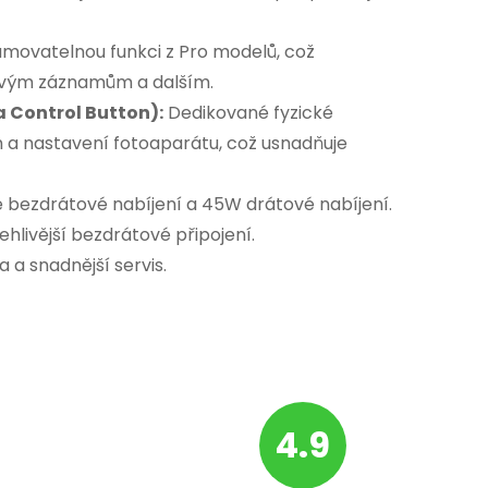
movatelnou funkci z Pro modelů, což
asovým záznamům a dalším.
 Control Button):
Dedikované fyzické
om a nastavení fotoaparátu, což usnadňuje
 bezdrátové nabíjení a 45W drátové nabíjení.
ehlivější bezdrátové připojení.
 a snadnější servis.
4.9