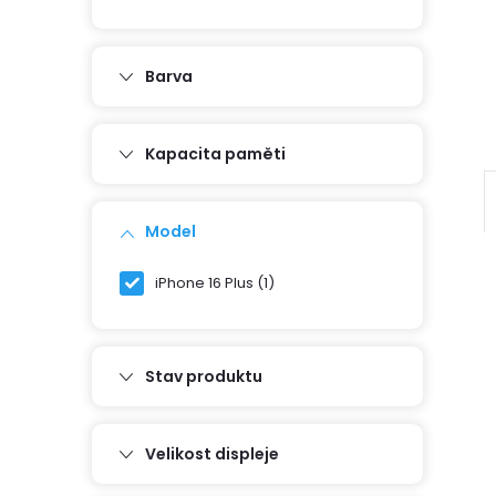
r
a
Barva
n
Kapacita paměti
n
í
Model
p
iPhone 16 Plus
1
a
Stav produktu
n
i
e
Velikost displeje
í