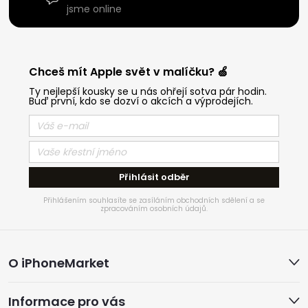
jsme online
Chceš mít Apple svět v malíčku? 🍏
Ty nejlepší kousky se u nás ohřejí sotva pár hodin.
Buď první, kdo se dozví o akcích a výprodejích.
Přihlásit odběr
Přihlášením souhlasíte se zasíláním obchodních sdělení a se
zpracováním osobních údajů.
Z
O iPhoneMarket
á
Informace pro vás