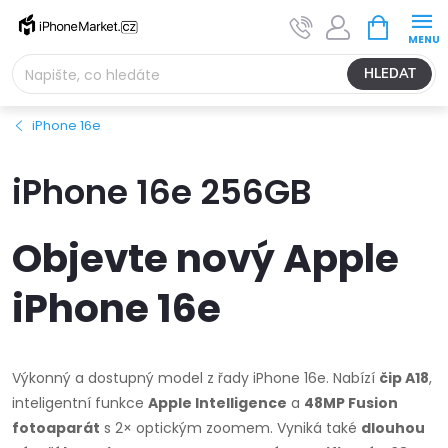
Přejít
NÁKUPNÍ
na
KOŠÍK
obsah
HLEDAT
iPhone 16e
iPhone 16e 256GB
Objevte nový Apple
iPhone 16e
Výkonný a dostupný model z řady iPhone 16e. Nabízí
čip A18
,
inteligentní funkce
Apple Intelligence
a
48MP Fusion
fotoaparát
s 2× optickým zoomem. Vyniká také
dlouhou