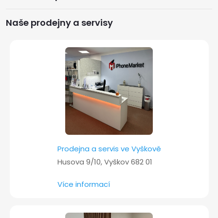
p
a
Naše prodejny a servisy
t
í
Prodejna a servis ve Vyškově
Husova 9/10, Vyškov 682 01
Více informací