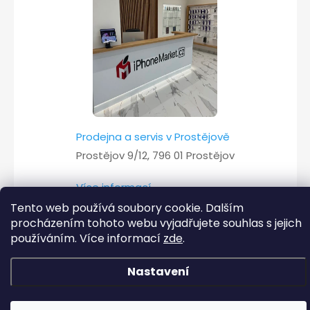
Prodejna a servis v Prostějově
Prostějov 9/12, 796 01 Prostějov
Více informací
Tento web používá soubory cookie. Dalším
procházením tohoto webu vyjadřujete souhlas s jejich
používáním. Více informací
zde
.
Copyright 2026
iPhoneMarket.cz
. Všechna práva vyhrazena.
Nastavení
Vytvořil Shoptet