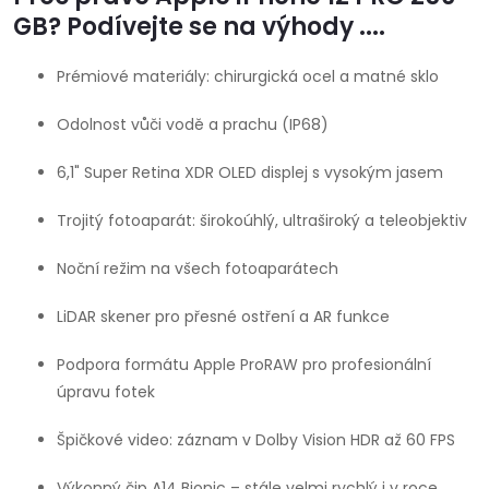
GB? Podívejte se na výhody ....
Prémiové materiály: chirurgická ocel a matné sklo
Odolnost vůči vodě a prachu (IP68)
6,1" Super Retina XDR OLED displej s vysokým jasem
Trojitý fotoaparát: širokoúhlý, ultraširoký a teleobjektiv
Noční režim na všech fotoaparátech
LiDAR skener pro přesné ostření a AR funkce
Podpora formátu Apple ProRAW pro profesionální
úpravu fotek
Špičkové video: záznam v Dolby Vision HDR až 60 FPS
Výkonný čip A14 Bionic – stále velmi rychlý i v roce