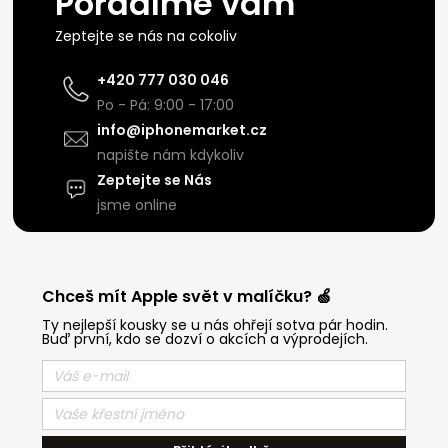
Poradíme vám
Zeptejte se nás na cokoliv
+420 777 030 046
Po - Pá: 9:00 - 17:00
info@iphonemarket.cz
napište nám kdykoliv
Zeptejte se Nás
jsme online
Chceš mít Apple svět v malíčku? 🍏
Ty nejlepší kousky se u nás ohřejí sotva pár hodin.
Buď první, kdo se dozví o akcích a výprodejích.