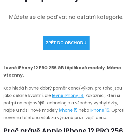
Můžete se ale podívat na ostatní kategorie.
ZPĚT DO OBCHODU
Levné iPhony 12 PRO 256 GB i špičkové modely. Máme
všechny.
Kdo hledá hlavně dobrý poměr cena/výkon, pro toho jsou
jako dělané kvalitní, ale
levné
iPhony 14
.
Zákazníci, kteří si
potrpí na nejnovější technologie a všechny vychytávky,
najde u nás i nové modely
iPhone 15
nebo
iPhone 16
. Oproti
novému telefonu však za výrazně příznivější cenu.
Proč právě Apple iPhone 12 PRO 256