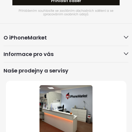
Přihlásit odběr
Přihlášením souhlasíte se zasíláním obchodních sdělení a se
zpracováním osobních údajů.
Z
O iPhoneMarket
á
Informace pro vás
p
a
Naše prodejny a servisy
t
í