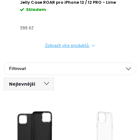
Jelly Case ROAR pro iPhone 12 / 12 PRO - Lime
Pr
Skladem
S
399 Kč
449 
Zobrazit více produktů
Filtrovat
Ř
Nejlevnější
V
a
Nejdražší
ý
Nejprodávanější
z
Abecedně
p
e