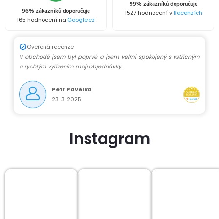
99% zákazníků doporučuje
í
96% zákazníků doporučuje
1527 hodnocení v
Recenzích
165 hodnocení na
Google.cz
p
r
Ověřená recenze
V obchodě jsem byl poprvé a jsem velmi spokojený s vstřícným
v
a rychlým vyřízením mojí objednávky.
k
Petr Pavelka
23. 3. 2025
y
v
Instagram
ý
p
i
s