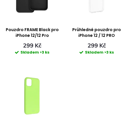
i
n
s
í
p
Pouzdro FRAME Black pro
Průhledné pouzdro pro
p
iPhone 12/12 Pro
iPhone 12 / 12 PRO
r
299 Kč
299 Kč
r
Skladem
>3 ks
Skladem
>3 ks
o
o
d
d
u
u
k
k
t
t