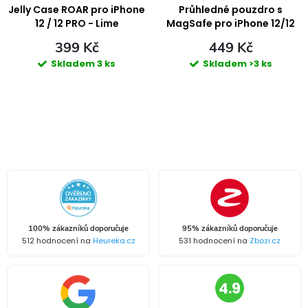
ů
ů
Jelly Case ROAR pro iPhone
Průhledné pouzdro s
12 / 12 PRO - Lime
MagSafe pro iPhone 12/12
Pro
399 Kč
449 Kč
Skladem
3 ks
Skladem
>3 ks
O
v
l
á
100% zákazníků doporučuje
95% zákazníků doporučuje
d
512 hodnocení na
Heureka.cz
531 hodnocení na
Zbozi.cz
a
4.9
c