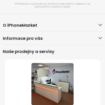
Přihlášením souhlasíte se zasíláním obchodních sdělení a se
zpracováním osobních údajů.
Z
O iPhoneMarket
á
Informace pro vás
p
a
Naše prodejny a servisy
t
í