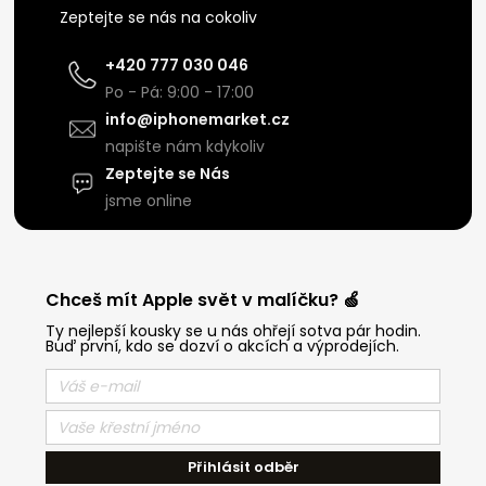
Zeptejte se nás na cokoliv
+420 777 030 046
Po - Pá: 9:00 - 17:00
info@iphonemarket.cz
napište nám kdykoliv
Zeptejte se Nás
jsme online
Chceš mít Apple svět v malíčku? 🍏
Ty nejlepší kousky se u nás ohřejí sotva pár hodin.
Buď první, kdo se dozví o akcích a výprodejích.
Přihlásit odběr