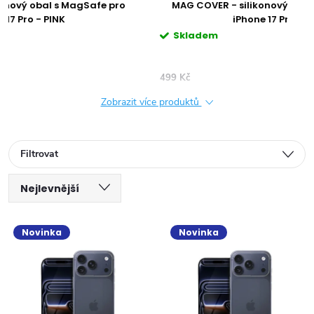
MAG COVER - silikonový obal s MagSafe pro
M
iPhone 17 Pro - BLUE
Skladem
S
499 Kč
499 
Zobrazit více produktů
Filtrovat
Ř
Nejlevnější
V
a
Nejdražší
Novinka
Novinka
ý
Nejprodávanější
z
Abecedně
p
e