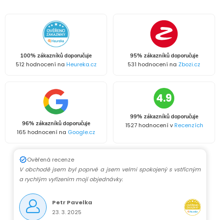
d
á
a
n
k
c
o
í
v
100% zákazníků doporučuje
95% zákazníků doporučuje
512 hodnocení na
Heureka.cz
531 hodnocení na
Zbozi.cz
á
p
n
r
4.9
í
v
99% zákazníků doporučuje
96% zákazníků doporučuje
1527 hodnocení v
Recenzích
k
165 hodnocení na
Google.cz
y
Ověřená recenze
V obchodě jsem byl poprvé a jsem velmi spokojený s vstřícným
v
a rychlým vyřízením mojí objednávky.
ý
Petr Pavelka
p
23. 3. 2025