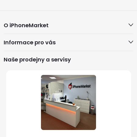
Z
O iPhoneMarket
á
Informace pro vás
p
a
Naše prodejny a servisy
t
í