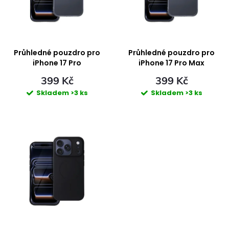
i
n
s
í
p
Průhledné pouzdro pro
Průhledné pouzdro pro
p
iPhone 17 Pro
iPhone 17 Pro Max
r
399 Kč
399 Kč
r
Skladem
>3 ks
Skladem
>3 ks
o
o
d
d
u
u
k
k
t
t