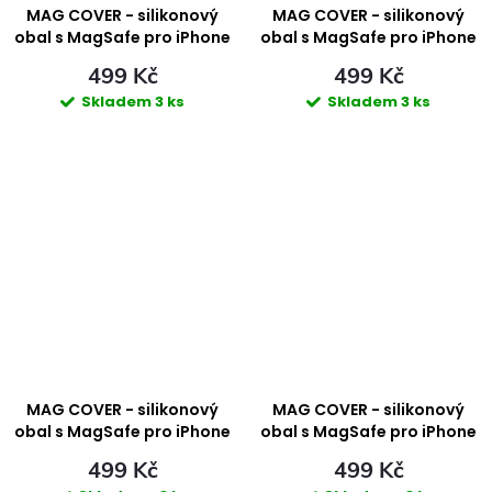
ů
ů
MAG COVER - silikonový
MAG COVER - silikonový
obal s MagSafe pro iPhone
obal s MagSafe pro iPhone
17 Pro - BLACK
17 Pro - BLUE
499 Kč
499 Kč
Skladem
3 ks
Skladem
3 ks
MAG COVER - silikonový
MAG COVER - silikonový
obal s MagSafe pro iPhone
obal s MagSafe pro iPhone
17 Pro - PINK
17 Pro - RED
499 Kč
499 Kč