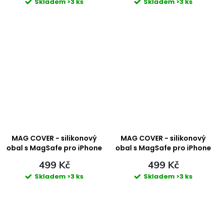
Skladem
>3 ks
Skladem
>3 ks
MAG COVER - silikonový
MAG COVER - silikonový
obal s MagSafe pro iPhone
obal s MagSafe pro iPhone
17 Pro Max - BLACK
17 Pro Max - BLUE
499 Kč
499 Kč
Skladem
>3 ks
Skladem
>3 ks