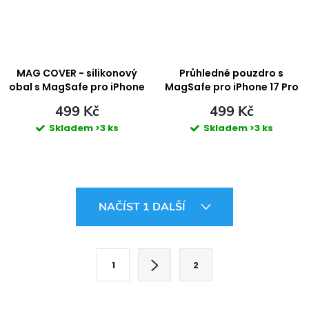
MAG COVER - silikonový
Průhledné pouzdro s
obal s MagSafe pro iPhone
MagSafe pro iPhone 17 Pro
17 Pro Max - RED
499 Kč
499 Kč
Skladem
>3 ks
Skladem
>3 ks
O
NAČÍST 1 DALŠÍ
v
l
S
1
2
t
á
r