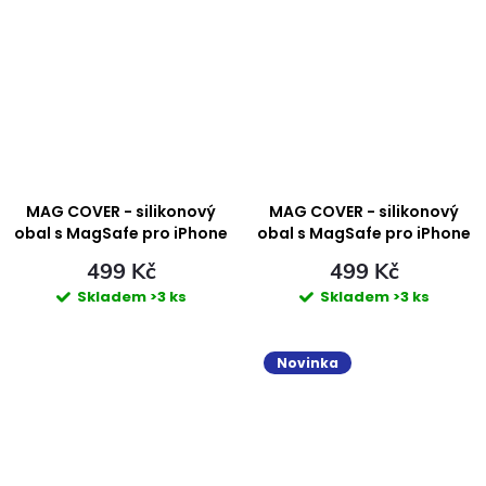
MAG COVER - silikonový
MAG COVER - silikonový
obal s MagSafe pro iPhone
obal s MagSafe pro iPhone
17 Pro Max - GREY TITANIUM
17 Pro Max - PINK
499 Kč
499 Kč
Skladem
>3 ks
Skladem
>3 ks
Novinka