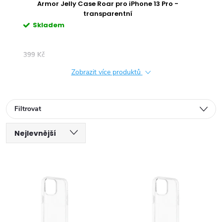
ro
Armor Jelly Case Roar pro iPhone 13 Pro -
Ar
transparentní
Skladem
S
399 Kč
399 
Zobrazit více produktů
Filtrovat
Ř
Nejlevnější
V
a
Nejdražší
ý
Nejprodávanější
z
Abecedně
p
e