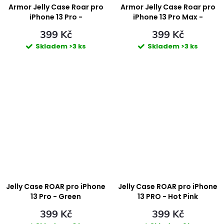
ů
ů
Armor Jelly Case Roar pro
Armor Jelly Case Roar pro
iPhone 13 Pro -
iPhone 13 Pro Max -
transparentní
transparentní
399 Kč
399 Kč
Skladem
>3 ks
Skladem
>3 ks
Jelly Case ROAR pro iPhone
Jelly Case ROAR pro iPhone
13 Pro - Green
13 PRO - Hot Pink
399 Kč
399 Kč