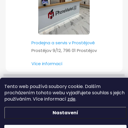
Prodejna a servis v Prostějově
Prostějov 9/12, 796 01 Prostějov
Více informací
Tento web používá soubory cookie. Dalším
Copyright 2026
iPhoneMarket.cz
. Všechna práva vyhrazena.
procházením tohoto webu vyjadřujete souhlas s jejich
používáním. Více informací
zde
.
Vytvořil Shoptet
Nastavení