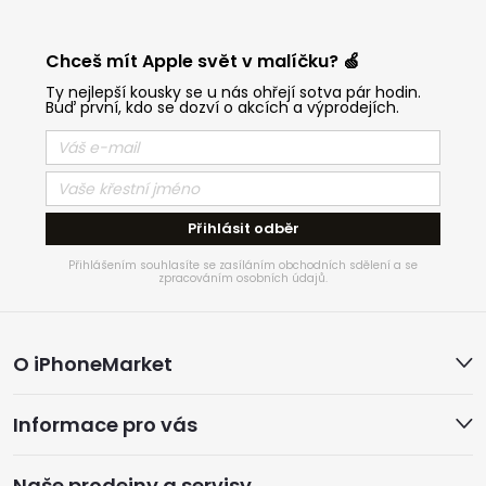
Chceš mít Apple svět v malíčku? 🍏
Ty nejlepší kousky se u nás ohřejí sotva pár hodin.
Buď první, kdo se dozví o akcích a výprodejích.
Přihlásit odběr
Přihlášením souhlasíte se zasíláním obchodních sdělení a se
zpracováním osobních údajů.
Z
O iPhoneMarket
á
Informace pro vás
p
Naše prodejny a servisy