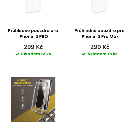
i
n
s
í
p
Průhledné pouzdro pro
Průhledné pouzdro pro
p
iPhone 13 PRO
iPhone 13 Pro Max
r
299 Kč
299 Kč
r
Skladem
>3 ks
Skladem
>3 ks
o
o
d
d
u
u
k
k
t
t