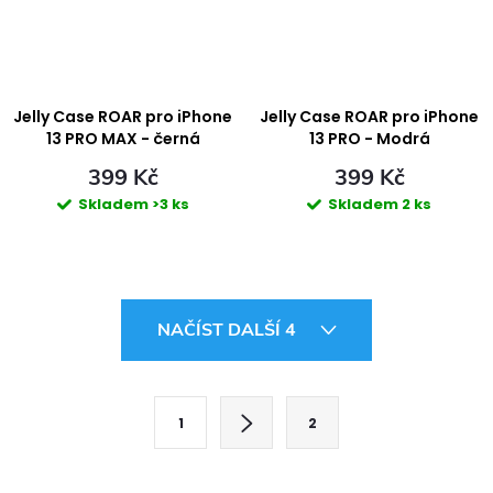
Jelly Case ROAR pro iPhone
Jelly Case ROAR pro iPhone
13 PRO MAX - černá
13 PRO - Modrá
399 Kč
399 Kč
Skladem
>3 ks
Skladem
2 ks
O
NAČÍST DALŠÍ 4
v
l
S
1
2
t
á
r