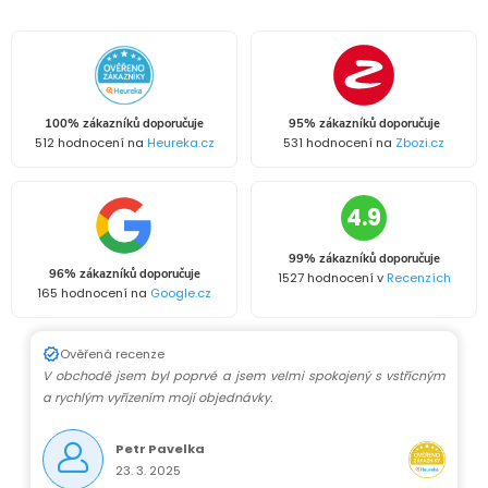
d
á
a
n
k
c
o
í
v
100% zákazníků doporučuje
95% zákazníků doporučuje
512 hodnocení na
Heureka.cz
531 hodnocení na
Zbozi.cz
á
p
n
r
4.9
í
v
99% zákazníků doporučuje
96% zákazníků doporučuje
1527 hodnocení v
Recenzích
k
165 hodnocení na
Google.cz
y
Ověřená recenze
V obchodě jsem byl poprvé a jsem velmi spokojený s vstřícným
v
a rychlým vyřízením mojí objednávky.
ý
Petr Pavelka
p
23. 3. 2025