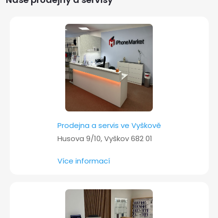
a
t
í
Prodejna a servis ve Vyškově
Husova 9/10, Vyškov 682 01
Více informací