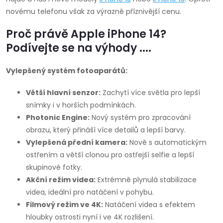
p
novému telefonu však za výrazně příznivější cenu.
r
Proč právě Apple iPhone 14?
Podívejte se na výhody ....
v
k
Vylepšený systém fotoaparátů:
y
Větší hlavní senzor:
Zachytí více světla pro lepší
snímky i v horších podmínkách.
v
Photonic Engine:
Nový systém pro zpracování
ý
obrazu, který přináší více detailů a lepší barvy.
Vylepšená přední kamera:
Nově s automatickým
p
ostřením a větší clonou pro ostřejší selfie a lepší
i
skupinové fotky.
Akční režim videa:
Extrémně plynulá stabilizace
s
videa, ideální pro natáčení v pohybu.
Filmový režim ve 4K:
Natáčení videa s efektem
u
hloubky ostrosti nyní i ve 4K rozlišení.