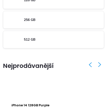
128 GB
256 GB
512 GB
Nejprodávanější
iPhone 14 128GB Purple
iPh