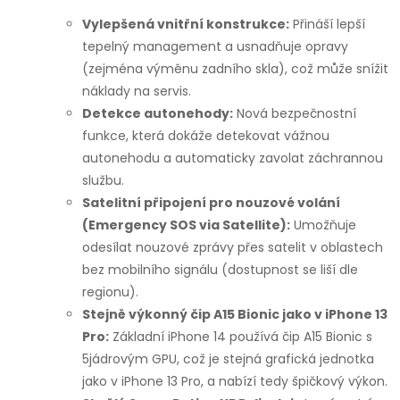
Vylepšená vnitřní konstrukce:
Přináší lepší
tepelný management a usnadňuje opravy
(zejména výměnu zadního skla), což může snížit
náklady na servis.
Detekce autonehody:
Nová bezpečnostní
funkce, která dokáže detekovat vážnou
autonehodu a automaticky zavolat záchrannou
službu.
Satelitní připojení pro nouzové volání
(Emergency SOS via Satellite):
Umožňuje
odesílat nouzové zprávy přes satelit v oblastech
bez mobilního signálu (dostupnost se liší dle
regionu).
Stejně výkonný čip A15 Bionic jako v iPhone 13
Pro:
Základní iPhone 14 používá čip A15 Bionic s
5jádrovým GPU, což je stejná grafická jednotka
jako v iPhone 13 Pro, a nabízí tedy špičkový výkon.