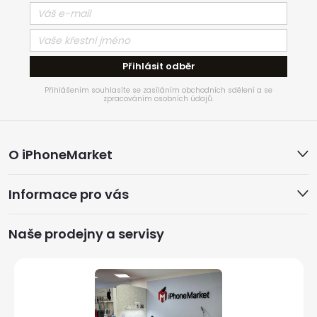
Přihlásit odběr
Přihlášením souhlasíte se zasíláním obchodních sdělení a se
zpracováním osobních údajů.
Z
O iPhoneMarket
á
Informace pro vás
p
a
Naše prodejny a servisy
t
í