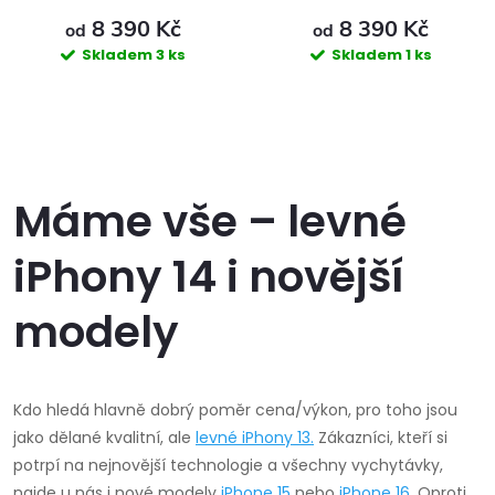
8 390 Kč
8 390 Kč
od
od
Skladem
3 ks
Skladem
1 ks
O
v
Máme vše – levné
l
iPhony 14 i novější
á
modely
d
a
Kdo hledá hlavně dobrý poměr cena/výkon, pro toho jsou
c
jako dělané kvalitní, ale
levné
iPhony 13
.
Zákazníci, kteří si
potrpí na nejnovější technologie a všechny vychytávky,
í
najde u nás i nové modely
iPhone 15
nebo
iPhone 16
. Oproti