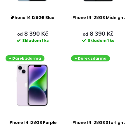
s
í
p
iPhone 14 128GB Blue
iPhone 14 128GB Midnight
p
r
8 390 Kč
8 390 Kč
r
od
od
Skladem
1 ks
Skladem
1 ks
o
o
+ Dárek zdarma
+ Dárek zdarma
d
d
u
u
k
k
t
t
ů
ů
iPhone 14 128GB Purple
iPhone 14 128GB Starlight