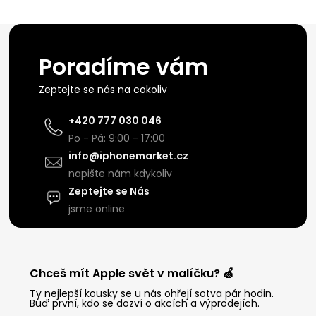
Poradíme vám
Zeptejte se nás na cokoliv
+420 777 030 046
Po - Pá: 9:00 - 17:00
info@iphonemarket.cz
napište nám kdykoliv
Zeptejte se Nás
jsme online
Chceš mít Apple svět v malíčku? 🍏
Ty nejlepší kousky se u nás ohřejí sotva pár hodin.
Buď první, kdo se dozví o akcích a výprodejích.