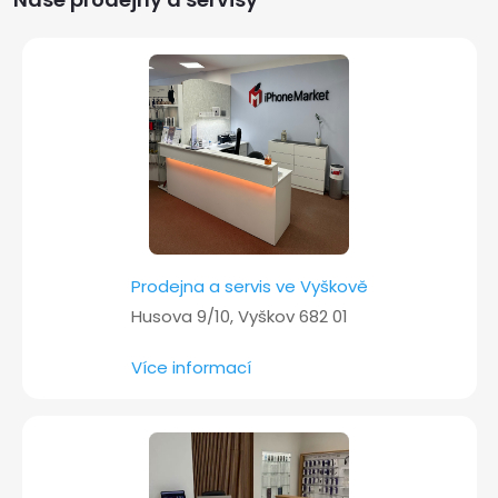
a
t
í
Prodejna a servis ve Vyškově
Husova 9/10, Vyškov 682 01
Více informací