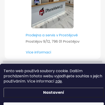
Prodejna a servis v Prostějově
Prostějov 9/12, 796 01 Prostějov
Více informací
Tento web používá soubory cookie. Dalším
Copyright 2026
iPhoneMarket.cz
. Všechna práva vyhrazena.
procházením tohoto webu vyjadřujete souhlas s jejich
používáním. Více informací
zde
.
Vytvořil Shoptet
Nastavení