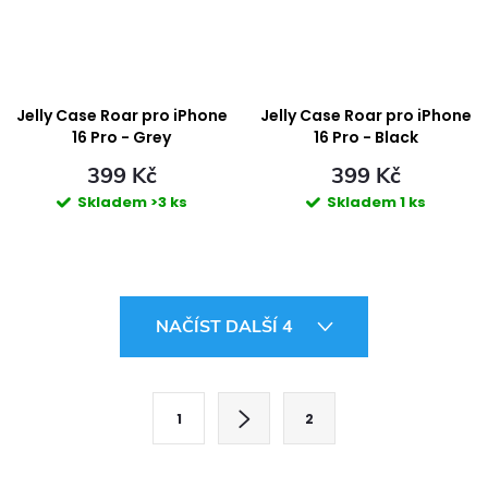
Jelly Case Roar pro iPhone
Jelly Case Roar pro iPhone
16 Pro - Grey
16 Pro - Black
399 Kč
399 Kč
Skladem
>3 ks
Skladem
1 ks
O
NAČÍST DALŠÍ 4
v
l
S
1
2
t
á
r