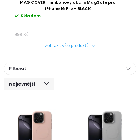
pro
Průhledné pouzdro pro iPhone 16 Pro
Skladem
399 Kč
4
Zobrazit více produktů
Filtrovat
Ř
Nejlevnější
V
a
Nejdražší
ý
Nejprodávanější
z
Abecedně
p
e