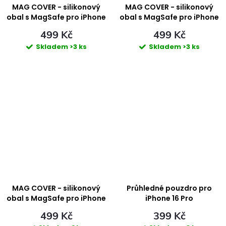
ů
ů
MAG COVER - silikonový
MAG COVER - silikonový
obal s MagSafe pro iPhone
obal s MagSafe pro iPhone
16 Pro - RED
16 Pro - BLUE
499 Kč
499 Kč
Skladem
>3 ks
Skladem
>3 ks
MAG COVER - silikonový
Průhledné pouzdro pro
obal s MagSafe pro iPhone
iPhone 16 Pro
16 Pro - BLACK
499 Kč
399 Kč