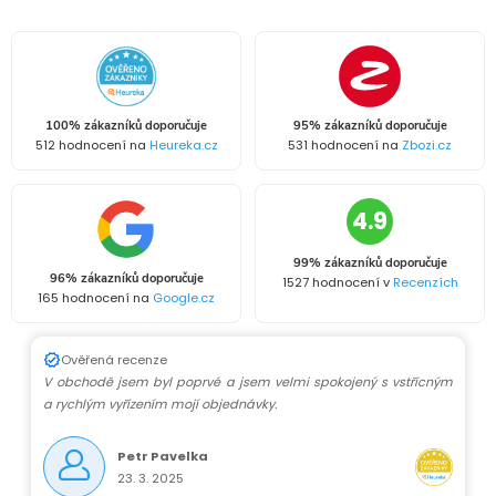
d
á
a
n
k
c
o
í
v
100% zákazníků doporučuje
95% zákazníků doporučuje
512 hodnocení na
Heureka.cz
531 hodnocení na
Zbozi.cz
á
p
n
r
4.9
í
v
99% zákazníků doporučuje
96% zákazníků doporučuje
1527 hodnocení v
Recenzích
k
165 hodnocení na
Google.cz
y
Ověřená recenze
V obchodě jsem byl poprvé a jsem velmi spokojený s vstřícným
v
a rychlým vyřízením mojí objednávky.
ý
Petr Pavelka
p
23. 3. 2025