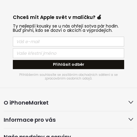
Chceš mít Apple svět v malíčku? 🍏
Ty nejlepší kousky se u nás ohřejí sotva pár hodin.
Buď první, kdo se dozví o akcích a výprodejích.
Přihlásit odběr
Přihlášením souhlasíte se zasíláním obchodních sdělení a se
zpracováním osobních údajů.
Z
O iPhoneMarket
á
Informace pro vás
p
Naše prodejny a servisy