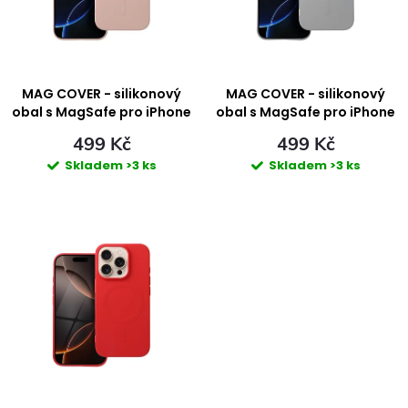
i
n
s
í
p
MAG COVER - silikonový
MAG COVER - silikonový
p
obal s MagSafe pro iPhone
obal s MagSafe pro iPhone
16 Pro - PINK
16 Pro - GREY TITANIUM
r
499 Kč
499 Kč
r
Skladem
>3 ks
Skladem
>3 ks
o
o
d
d
u
u
k
k
t
t