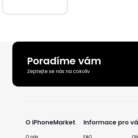
Poradíme vám
Zeptejte se nás na cokoliv
Z
á
O iPhoneMarket
Informace pro v
O nás
FAQ
Ob