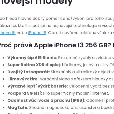
novější modely
do hledá hlavně dobrý poměr cena/výkon, pro toho jsou ja
ákazníci, kteří si potrpí na nejnovější technologie a vše
Phone 15
nebo
iPhone 16
. Oproti novému telefonu však za 
Proč právě Apple iPhone 13 256 GB? P
Výkonný čip A15 Bionic:
Extrémně rychlý a zvládne 
Super Retina XDR displej:
Nádherný, jasný a ostrý OL
Dvojitý fotoaparát:
Širokoúhlý a ultraširoký objektiv
Filmový režim:
Natáčení videa s efektem hloubky ost
Výrazně lepší výdrž baterie:
Celodenní výdrž bez st
Podpora 5G sítí:
Pro superrychlý mobilní internet.
Odolnost vůči vodě a prachu (IP68):
Odolnější prot
MagSafe:
Snadné magnetické příslušenství a bezdrá