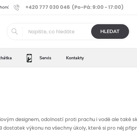
+420 777 030 046
(Po-Pá: 9:00 - 17:00)
Phonů
Ověřené iPhony
Výhody e-shopu
Porovnání tele
HLEDAT
chátka
Servis
Kontakty
iovým designem, odolností proti prachu i vodě ale také s
B dostatek výkonu na všechny úkoly, které si pro něj přip