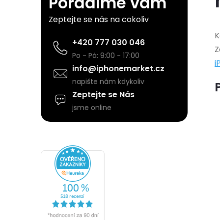
Poradíme vám
s
Zeptejte se nás na cokoliv
t
K
+420 777 030 046
Z
r
Po - Pá: 9:00 - 17:00
i
info@iphonemarket.cz
a
napište nám kdykoliv
Zeptejte se Nás
n
jsme online
n
í
p
a