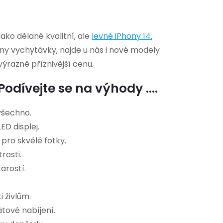
ko dělané kvalitní, ale
levné
iPhony 14
.
chny vychytávky, najde u nás i nové modely
výrazně příznivější cenu.
odívejte se na výhody ....
všechno.
ED displej.
 pro skvělé fotky.
rosti.
arostí.
i živlům.
tové nabíjení.