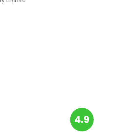
ky dopředu.
4.9