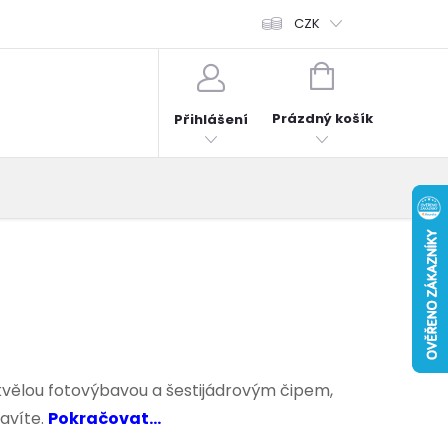
fonů
Obchodní podmínky
Hodnocení obchodu
CZK
Reklama
NÁKUPNÍ
KOŠÍK
Prázdný košík
Přihlášení
kvělou fotovýbavou a šestijádrovým čipem,
ravíte.
Pokračovat...