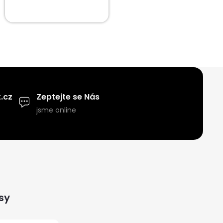
.cz
Zeptejte se Nás
jsme online
sy