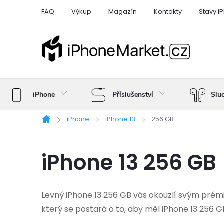
Přejít
FAQ
Výkup
Magazín
Kontakty
Stavy i
na
obsah
iPhone
Příslušenství
Slu
iPhone
iPhone 13
256 GB
Domů
iPhone 13 256 GB
Levný iPhone 13 256 GB vás okouzlí svým prém
který se postará o to, aby měl iPhone 13 256 G