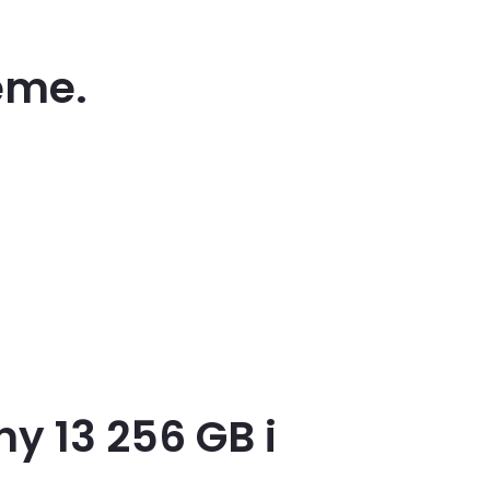
eme.
y 13 256 GB i