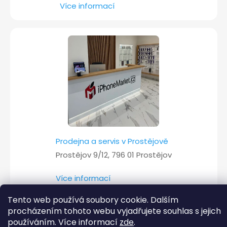
Více informací
Prodejna a servis v Prostějově
Prostějov 9/12, 796 01 Prostějov
Více informací
Tento web používá soubory cookie. Dalším
procházením tohoto webu vyjadřujete souhlas s jejich
používáním. Více informací
zde
.
Copyright 2026
iPhoneMarket.cz
. Všechna práva vyhrazena.