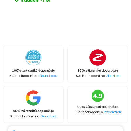
Skladem
>3 ks
O
v
l
á
100% zákazníků doporučuje
95% zákazníků doporučuje
d
512 hodnocení na
Heureka.cz
531 hodnocení na
Zbozi.cz
a
4.9
c
99% zákazníků doporučuje
í
96% zákazníků doporučuje
1527 hodnocení v
Recenzích
165 hodnocení na
Google.cz
p