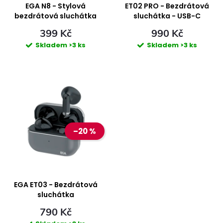
p
EGA N8 - Stylová
ET02 PRO - Bezdrátová
p
bezdrátová sluchátka
sluchátka - USB-C
r
399 Kč
990 Kč
r
Skladem
>3 ks
Skladem
>3 ks
o
o
d
d
u
u
k
–20 %
k
t
t
ů
ů
EGA ET03 - Bezdrátová
sluchátka
790 Kč