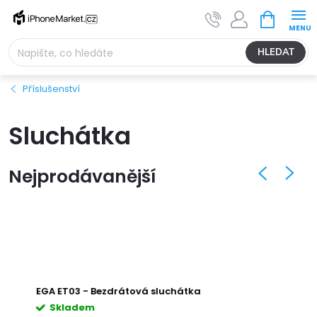
Přejít
NÁKUPNÍ
na
KOŠÍK
obsah
HLEDAT
Příslušenství
Sluchátka
Nejprodávanější
EGA ET03 - Bezdrátová sluchátka
EGA
Skladem
S