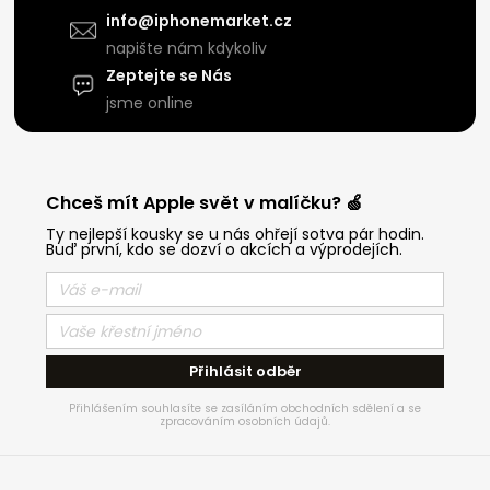
info@iphonemarket.cz
napište nám kdykoliv
Zeptejte se Nás
jsme online
Chceš mít Apple svět v malíčku? 🍏
Ty nejlepší kousky se u nás ohřejí sotva pár hodin.
Buď první, kdo se dozví o akcích a výprodejích.
Přihlásit odběr
Přihlášením souhlasíte se zasíláním obchodních sdělení a se
zpracováním osobních údajů.
Z