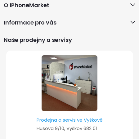
O iPhoneMarket
á
Informace pro vás
p
a
Naše prodejny a servisy
t
í
Prodejna a servis ve Vyškově
Husova 9/10, Vyškov 682 01