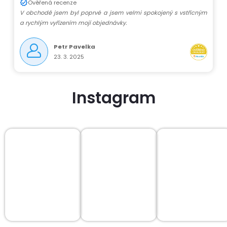
r
Ověřená recenze
V obchodě jsem byl poprvé a jsem velmi spokojený s vstřícným
v
a rychlým vyřízením mojí objednávky.
k
Petr Pavelka
23. 3. 2025
y
v
Instagram
ý
p
i
s
u