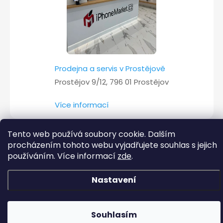
Prodejna a servis v Prostějově
Prostějov 9/12, 796 01 Prostějov
Více informací
Tento web používá soubory cookie. Dalším
procházením tohoto webu vyjadřujete souhlas s jejich
Copyright 2026
iPhoneMarket.cz
. Všechna práva vyhrazena.
používáním. Více informací
zde
.
Vytvořil Shoptet
Nastavení
Souhlasím