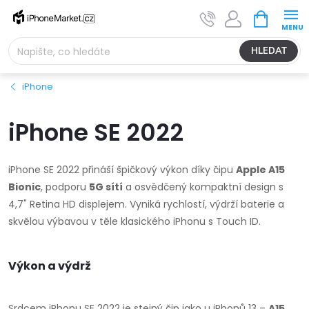
Přejít
NÁKUPNÍ
na
KOŠÍK
obsah
HLEDAT
iPhone
iPhone SE 2022
iPhone SE 2022 přináší špičkový výkon díky čipu
Apple A15
Bionic
, podporu
5G sítí
a osvědčený kompaktní design s
4,7" Retina HD displejem. Vyniká rychlostí, výdrží baterie a
skvělou výbavou v těle klasického iPhonu s Touch ID.
Výkon a výdrž
Srdcem iPhonu SE 2022 je stejný čip jako u iPhonů 13 –
A15