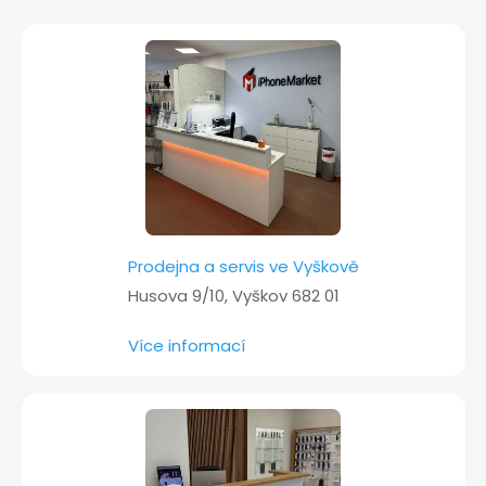
t
í
Prodejna a servis ve Vyškově
Husova 9/10, Vyškov 682 01
Více informací