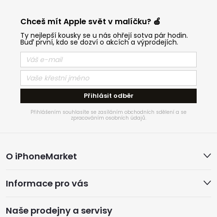
Chceš mít Apple svět v malíčku? 🍏
Ty nejlepší kousky se u nás ohřejí sotva pár hodin.
Buď první, kdo se dozví o akcích a výprodejích.
Přihlásit odběr
Přihlášením souhlasíte se zasíláním obchodních sdělení a se
zpracováním osobních údajů.
Z
O iPhoneMarket
á
Informace pro vás
p
a
Naše prodejny a servisy