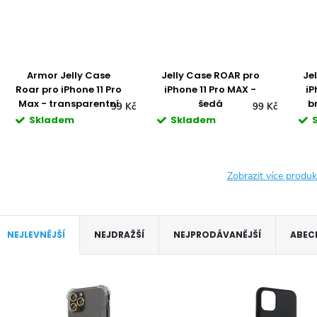
ase
Jelly Case ROAR pro
Jelly Case ROAR pro
11 Pro
iPhone 11 Pro MAX -
iPhone 11 Pro MAX -
entní
šedá
broskvově růžová
99 Kč
99 Kč
99 
Skladem
Skladem
Zobrazit více produ
Ř
NEJLEVNĚJŠÍ
NEJDRAŽŠÍ
NEJPRODÁVANĚJŠÍ
ABEC
a
V
z
ý