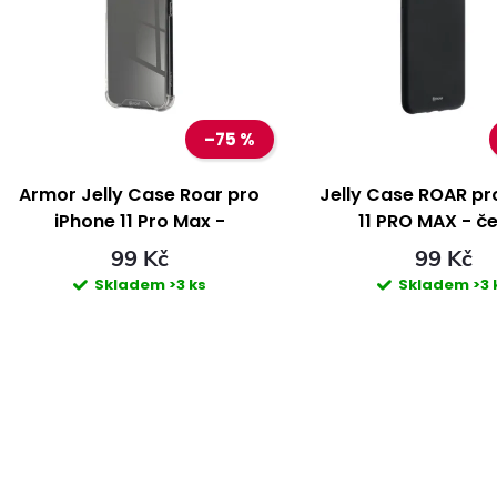
e
p
n
s
–75 %
p
p
Armor Jelly Case Roar pro
Jelly Case ROAR pr
iPhone 11 Pro Max -
11 PRO MAX - č
r
r
transparentní
99 Kč
99 Kč
Skladem
>3 ks
Skladem
>3 
o
o
d
d
u
u
k
k