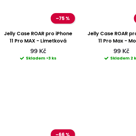
t
t
–75 %
ů
ů
Jelly Case ROAR pro iPhone
Jelly Case ROAR pr
11 Pro MAX - Limetková
11 Pro Max - M
99 Kč
99 Kč
Skladem
>3 ks
Skladem
2 
–66 %