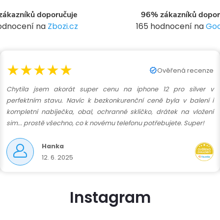
c
ákazníků doporučuje
96% zákazníků dopor
hodnocení na
Zbozi.cz
165 hodnocení na
Goo
p
★★★★★
Ověřená recenze
v
Chytila jsem akorát super cenu na iphone 12 pro silver v
perfektním stavu. Navíc k bezkonkurenční ceně byla v balení i
k
kompletní nabíječka, obal, ochranné sklíčko, drátek na vložení
sim... prostě všechno, co k novému telefonu potřebujete. Super!
y
Hanka
v
12. 6. 2025
ý
p
Instagram