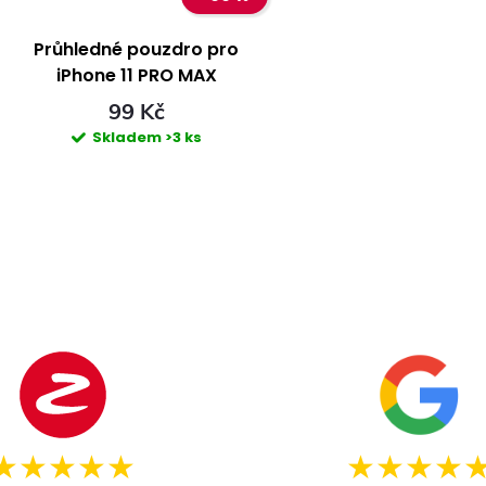
Průhledné pouzdro pro
iPhone 11 PRO MAX
99 Kč
Skladem
>3 ks
O
v
á
d
★★★★★
★★★★
a