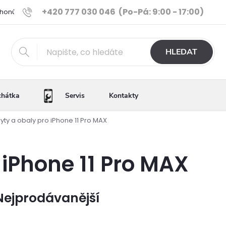
+420 777 030 046
(Po-Pá: 9:00 - 17:00)
Phonů
Ověřené iPhony
Výhody e-shopu
Porovnání tele
HLEDAT
chátka
Servis
Kontakty
ryty a obaly pro iPhone 11 Pro MAX
 iPhone 11 Pro MAX
Nejprodávanější