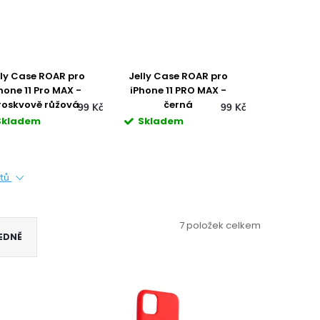
Jelly Case ROAR pro
Průhledné pouzdro
iPhone 11 PRO MAX -
pro iPhone 11 PRO
černá
MAX
Kč
99 Kč
99 Kč
Skladem
Skladem
ktů
7
položek celkem
EDNĚ