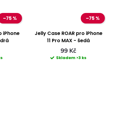
–75 %
–75 %
o iPhone
Jelly Case ROAR pro iPhone
odrá
11 Pro MAX - šedá
99 Kč
ks
Skladem
>3 ks