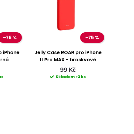
–75 %
–75 %
o iPhone
Jelly Case ROAR pro iPhone
erná
11 Pro MAX - broskvově
růžová
99 Kč
ks
Skladem
>3 ks