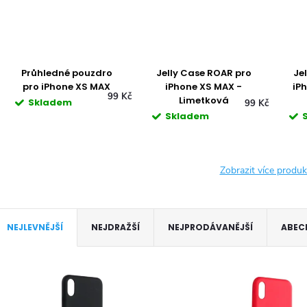
Průhledné pouzdro
Jelly Case ROAR pro
Je
pro iPhone XS MAX
iPhone XS MAX -
iP
99 Kč
Limetková
Skladem
99 Kč
Skladem
Zobrazit více produ
Ř
NEJLEVNĚJŠÍ
NEJDRAŽŠÍ
NEJPRODÁVANĚJŠÍ
ABEC
a
V
z
ý