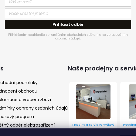
Přihlásit odběr
Přihlášením souhlasíte se zasíláním obchodních sdělení a se zpracováním
osobních údajů.
ás
Naše prodejny a servi
chodní podmínky
dnocení obchodu
klamace a vrácení zboží
dmínky ochrany osobních údajů
nusový program
ětný odběr elektrozařízení
Prodejna a servis ve Vyškově
Prodejna
Husova 9/10, Vyškov 682 01
Prostějov