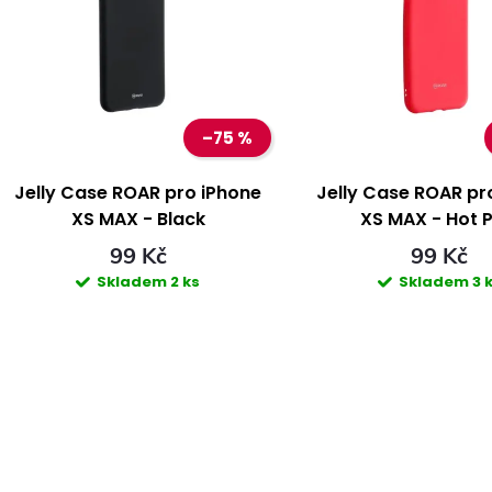
e
p
n
s
–75 %
p
p
Jelly Case ROAR pro iPhone
Jelly Case ROAR pr
XS MAX - Black
XS MAX - Hot P
r
r
99 Kč
99 Kč
Skladem
2 ks
Skladem
3 
o
o
d
d
u
u
k
k