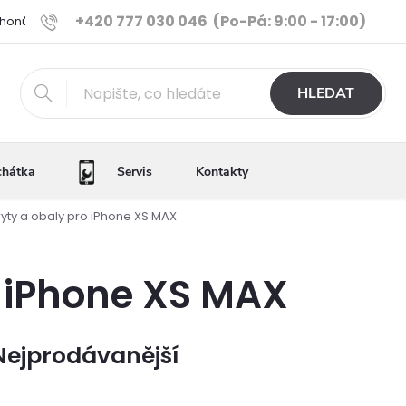
+420 777 030 046
(Po-Pá: 9:00 - 17:00)
Phonů
Ověřené iPhony
Výhody e-shopu
Porovnání tele
HLEDAT
chátka
Servis
Kontakty
ryty a obaly pro iPhone XS MAX
o iPhone XS MAX
Nejprodávanější