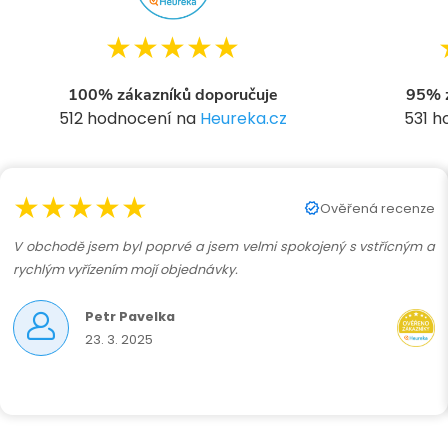
★★★★★
100% zákazníků doporučuje
95% z
512 hodnocení na
Heureka.cz
531 
í
★★★★★
r
Ověřená recenze
V obchodě jsem byl poprvé a jsem velmi spokojený s vstřícným a
rychlým vyřízením mojí objednávky.
Petr Pavelka
23. 3. 2025