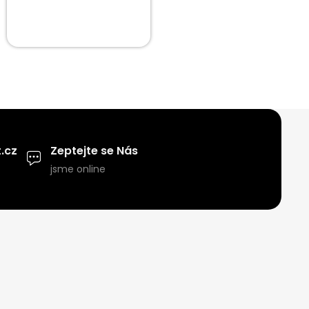
.cz
Zeptejte se Nás
jsme online