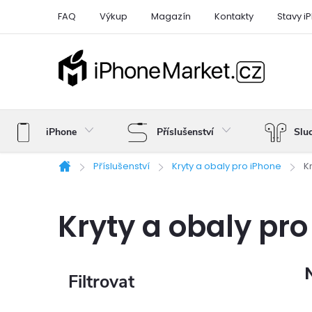
Přejít
FAQ
Výkup
Magazín
Kontakty
Stavy i
na
obsah
iPhone
Příslušenství
Slu
Příslušenství
Kryty a obaly pro iPhone
K
Domů
Kryty a obaly pr
P