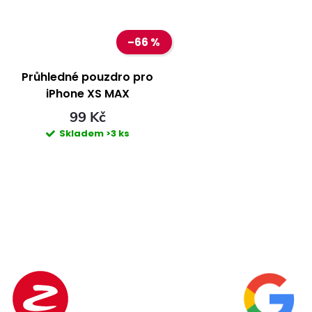
t
t
–66 %
ů
ů
Průhledné pouzdro pro
iPhone XS MAX
99 Kč
Skladem
>3 ks
O
v
á