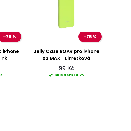
–75 %
–75 %
o iPhone
Jelly Case ROAR pro iPhone
ink
XS MAX - Limetková
99 Kč
ks
Skladem
>3 ks