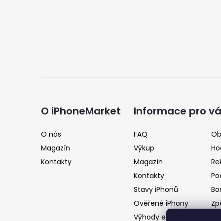
Z
á
O iPhoneMarket
Informace pro v
p
O nás
FAQ
Ob
Magazín
Výkup
Ho
a
Kontakty
Magazín
Re
Kontakty
Po
t
Stavy iPhonů
Bo
Ověřené iPhony
Zp
í
Výhody e-shopu