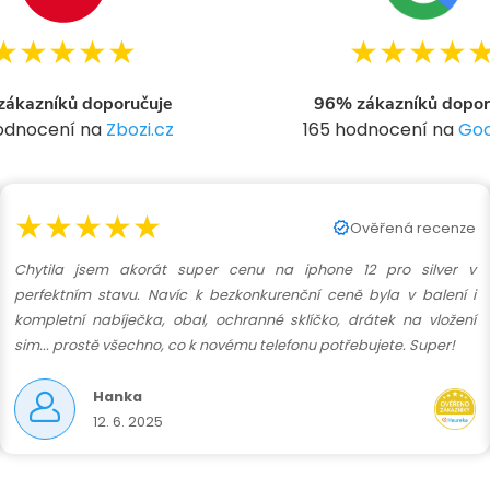
d
★★★★★
★★★★
a
c
ákazníků doporučuje
96% zákazníků dopor
hodnocení na
Zbozi.cz
165 hodnocení na
Goo
p
★★★★★
Ověřená recenze
v
Chytila jsem akorát super cenu na iphone 12 pro silver v
perfektním stavu. Navíc k bezkonkurenční ceně byla v balení i
k
kompletní nabíječka, obal, ochranné sklíčko, drátek na vložení
sim... prostě všechno, co k novému telefonu potřebujete. Super!
y
Hanka
v
12. 6. 2025
ý