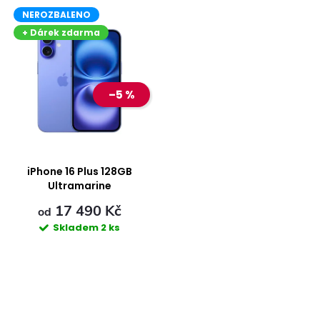
V
a
NEROZBALENO
ý
Nejprodávanější
z
+ Dárek zdarma
Abecedně
p
e
–5 %
i
n
s
í
p
iPhone 16 Plus 128GB
p
Ultramarine
r
17 490 Kč
r
od
Skladem
2 ks
o
o
d
d
O