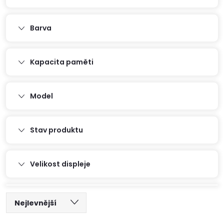
Barva
Kapacita paměti
Model
Stav produktu
Velikost displeje
Ř
Nejlevnější
Nejdražší