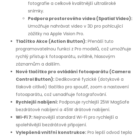
fotografie a celkově kvalitnější ultraširoké
snímky.
Podpora prostorového videa (Spatial Video):
Umožňuje nahrávat video v 3D pro pohlcující
zážitky na Apple Vision Pro.
Tlačítko Akce (Action Button):
Přenáší tuto
programovatelnou funkci z Pro modelů, což umožňuje
rychlý přístup k fotoaparátu, svítilně, hlasovým
záznamům a dalším.
Nové tlačítko pro ovládání fotoaparátu (Camera
Control Button):
Dedikované fyzické (dotykové a
tlakově citlivé) tlačítko pro spoušť, zoom a nastavení
fotoaparátu, což usnadňuje fotografování.
Rychlejší nabíjení:
Podporuje rychlejší 25W MagSafe
bezdrátové nabíjení a 45W drátové nabíjení.
Wi-Fi 7:
Nejnovější standard Wi-Fi pro rychlejší a
spolehlivější bezdrátové připojení.
Vylepšená vnitřní konstrukce:
Pro lepší odvod tepla