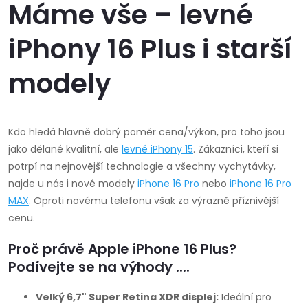
u
u
v
Máme vše – levné
k
l
k
iPhony 16 Plus i starší
á
t
t
modely
d
ů
ů
a
Kdo hledá hlavně dobrý poměr cena/výkon, pro toho jsou
c
jako dělané kvalitní, ale
levné iPhony 15
. Zákazníci, kteří si
potrpí na nejnovější technologie a všechny vychytávky,
í
najde u nás i nové modely
iPhone 16 Pro
nebo
iPhone 16 Pro
p
MAX
.
Oproti novému telefonu však za výrazně příznivější
cenu.
r
Proč právě Apple iPhone 16 Plus?
v
Podívejte se na výhody ....
k
Velký 6,7" Super Retina XDR displej:
Ideální pro