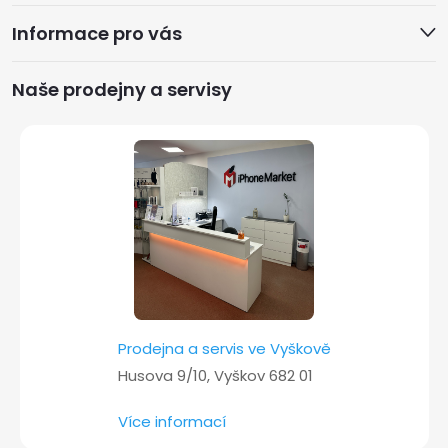
á
Informace pro vás
p
a
Naše prodejny a servisy
t
í
Prodejna a servis ve Vyškově
Husova 9/10, Vyškov 682 01
Více informací