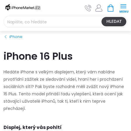
Přejít
NÁKUPNÍ
na
KOŠÍK
obsah
HLEDAT
iPhone
iPhone 16 Plus
Hledáte iPhone s velkým displejem, který vám nabídne
prvotřídní zážitek ze sledování videí, hraní her i procházení
sociálních sítí? Pak byste rozhodně měli zvážit nový iPhone
16 Plus. Tento model přináší řadu vylepšení, která ocení jak
stávající uživatelé iPhonů, tak ti, kteří k nim teprve
přecházejí.
Displej, který vás pohltí