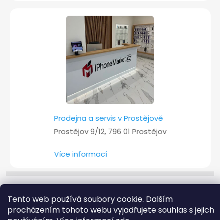
Prodejna a servis v Prostějově
Prostějov 9/12, 796 01 Prostějov
Více informací
Copyright 2026
iPhoneMarket.cz
. Všechna práva vyhrazena.
Tento web používá soubory cookie. Dalším
procházením tohoto webu vyjadřujete souhlas s jejich
Vytvořil Shoptet