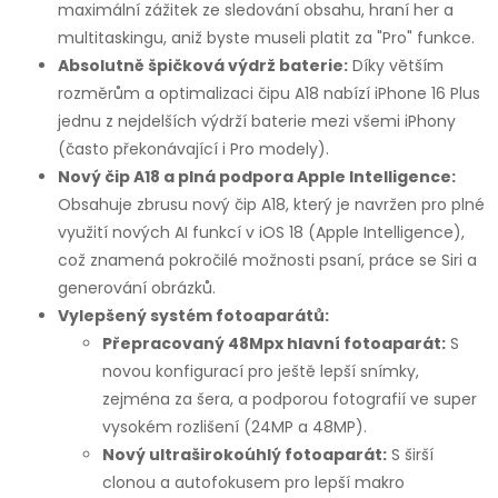
y
maximální zážitek ze sledování obsahu, hraní her a
multitaskingu, aniž byste museli platit za "Pro" funkce.
v
Absolutně špičková výdrž baterie:
Díky větším
ý
rozměrům a optimalizaci čipu A18 nabízí iPhone 16 Plus
jednu z nejdelších výdrží baterie mezi všemi iPhony
p
(často překonávající i Pro modely).
i
Nový čip A18 a plná podpora Apple Intelligence:
Obsahuje zbrusu nový čip A18, který je navržen pro plné
s
využití nových AI funkcí v iOS 18 (Apple Intelligence),
což znamená pokročilé možnosti psaní, práce se Siri a
u
generování obrázků.
Vylepšený systém fotoaparátů:
Přepracovaný 48Mpx hlavní fotoaparát:
S
novou konfigurací pro ještě lepší snímky,
zejména za šera, a podporou fotografií ve super
vysokém rozlišení (24MP a 48MP).
Nový ultraširokoúhlý fotoaparát:
S širší
clonou a autofokusem pro lepší makro