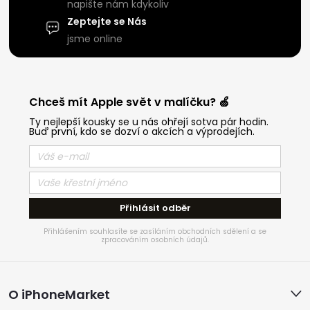
napište nám kdykoliv
Zeptejte se Nás
jsme online
Chceš mít Apple svět v malíčku? 🍏
Ty nejlepší kousky se u nás ohřejí sotva pár hodin.
Buď první, kdo se dozví o akcích a výprodejích.
Přihlásit odběr
Přihlášením souhlasíte se zasíláním obchodních sdělení a se
zpracováním osobních údajů.
Z
O iPhoneMarket