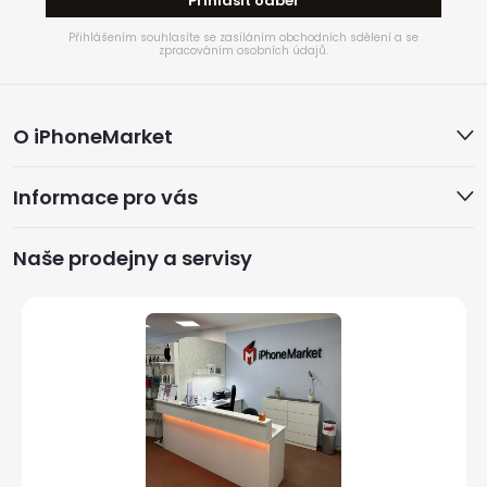
Přihlásit odběr
Přihlášením souhlasíte se zasíláním obchodních sdělení a se
zpracováním osobních údajů.
Z
O iPhoneMarket
á
Informace pro vás
p
a
Naše prodejny a servisy
t
í