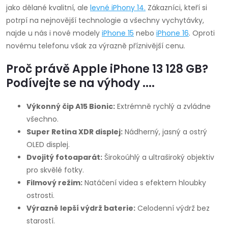
jako dělané kvalitní, ale
levné
iPhony 14
.
Zákazníci, kteří si
potrpí na nejnovější technologie a všechny vychytávky,
najde u nás i nové modely
iPhone 15
nebo
iPhone 16
. Oproti
novému telefonu však za výrazně příznivější cenu.
Proč právě Apple iPhone 13 128 GB?
Podívejte se na výhody ....
Výkonný čip A15 Bionic:
Extrémně rychlý a zvládne
všechno.
Super Retina XDR displej:
Nádherný, jasný a ostrý
OLED displej.
Dvojitý fotoaparát:
Širokoúhlý a ultraširoký objektiv
pro skvělé fotky.
Filmový režim:
Natáčení videa s efektem hloubky
ostrosti.
Výrazně lepší výdrž baterie:
Celodenní výdrž bez
starostí.