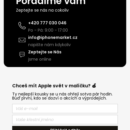
Poradíme vám
Zeptejte se nás na cokoliv
+420 777 030 046
Po - Pá: 9:00 - 17:00
info@iphonemarket.cz
napište nám kdykoliv
Zeptejte se Nás
jsme online
Chceš mít Apple svět v malíčku? 🍏
Ty nejlepší kousky se u nás ohřejí sotva pár hodin.
Buď první, kdo se dozví o akcích a výprodejích.