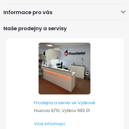
á
Informace pro vás
p
a
Naše prodejny a servisy
t
í
Prodejna a servis ve Vyškově
Husova 9/10, Vyškov 682 01
Více informací