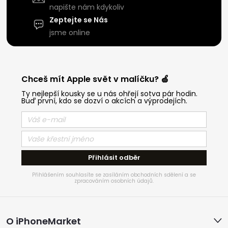
napište nám kdykoliv
Zeptejte se Nás
jsme online
Chceš mít Apple svět v malíčku? 🍏
Ty nejlepší kousky se u nás ohřejí sotva pár hodin.
Buď první, kdo se dozví o akcích a výprodejích.
Přihlásit odběr
Přihlášením souhlasíte se zasíláním obchodních sdělení a se
zpracováním osobních údajů.
Z
O iPhoneMarket