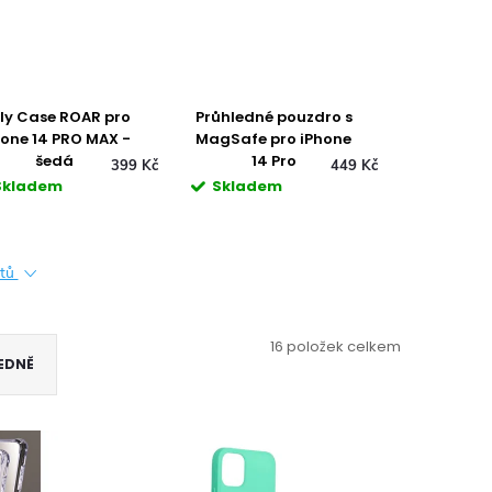
lly Case ROAR pro
Průhledné pouzdro s
Průhledn
hone 14 PRO MAX -
MagSafe pro iPhone
pro iPho
šedá
14 Pro
Sklade
399 Kč
449 Kč
Skladem
Skladem
ktů
16
položek celkem
EDNĚ