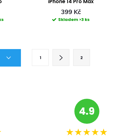
o
iPhone 14 Pro Max
399 Kč
ks
Skladem
>3 ks
S
4
1
2
t
r
á
n
k
4.9
o
v
★
★★★★★
á