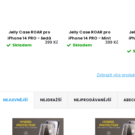
Jelly Case ROAR pro
Jelly Case ROAR pro
Je
iPhone 14 PRO - šedá
iPhone 14 PRO - Mint
iP
399 Kč
399 Kč
Skladem
Skladem
Zobrazit více produ
Ř
NEJLEVNĚJŠÍ
NEJDRAŽŠÍ
NEJPRODÁVANĚJŠÍ
ABEC
a
V
z
ý