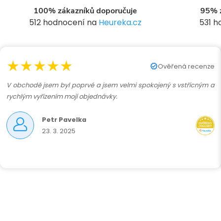
í
100% zákazníků doporučuje
95% z
512 hodnocení na
Heureka.cz
531 
r
★★★★★
Ověřená recenze
V obchodě jsem byl poprvé a jsem velmi spokojený s vstřícným a
rychlým vyřízením mojí objednávky.
Petr Pavelka
23. 3. 2025
i