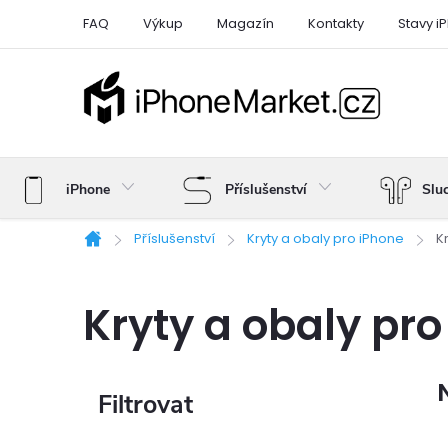
Přejít
FAQ
Výkup
Magazín
Kontakty
Stavy i
na
obsah
iPhone
Příslušenství
Slu
Příslušenství
Kryty a obaly pro iPhone
K
Domů
Kryty a obaly pro
P