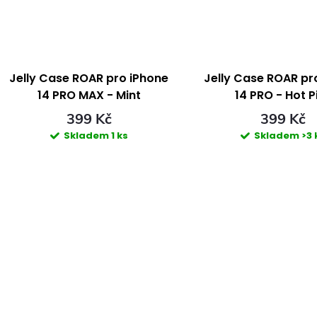
t
t
ů
ů
Jelly Case ROAR pro iPhone
Jelly Case ROAR pr
14 PRO MAX - Mint
14 PRO - Hot P
399 Kč
399 Kč
Skladem
1 ks
Skladem
>3 