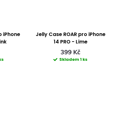
o iPhone
Jelly Case ROAR pro iPhone
ink
14 PRO - Lime
399 Kč
ks
Skladem
1 ks