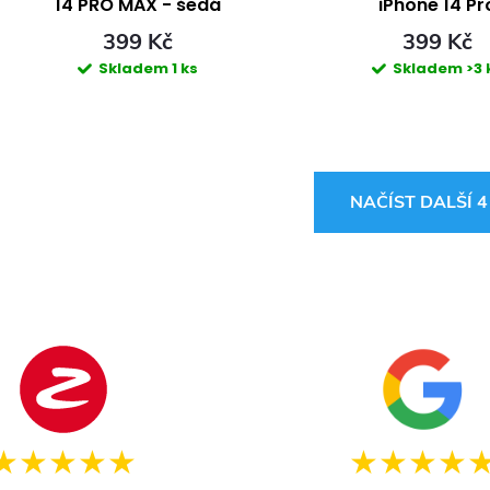
14 PRO MAX - šedá
iPhone 14 Pr
399 Kč
399 Kč
Skladem
1 ks
Skladem
>3 
O
NAČÍST DALŠÍ 
v
á
d
a
c
★★★★★
★★★★