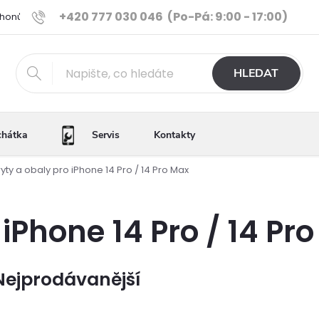
+420 777 030 046
(Po-Pá: 9:00 - 17:00)
Phonů
Ověřené iPhony
Výhody e-shopu
Porovnání tele
HLEDAT
chátka
Servis
Kontakty
ryty a obaly pro iPhone 14 Pro / 14 Pro Max
 iPhone 14 Pro / 14 Pr
Nejprodávanější