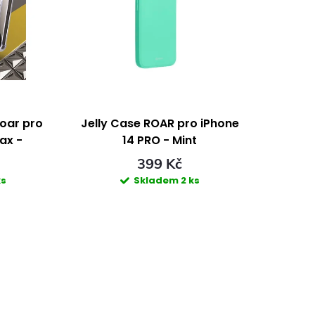
Roar pro
Jelly Case ROAR pro iPhone
ax -
14 PRO - Mint
ní
399 Kč
ks
Skladem
2 ks