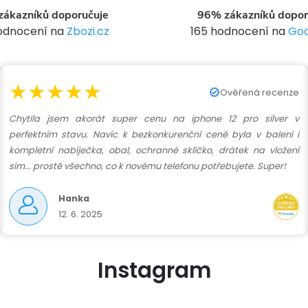
ákazníků doporučuje
96% zákazníků dopor
p
hodnocení na
Zbozi.cz
165 hodnocení na
Goo
v
★★★★★
Ověřená recenze
k
Chytila jsem akorát super cenu na iphone 12 pro silver v
y
perfektním stavu. Navíc k bezkonkurenční ceně byla v balení i
kompletní nabíječka, obal, ochranné sklíčko, drátek na vložení
v
sim... prostě všechno, co k novému telefonu potřebujete. Super!
ý
Hanka
12. 6. 2025
p
Instagram
s
u