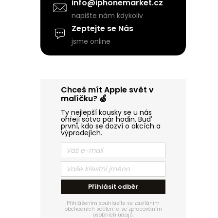
a
info@iphonemarket.cz
napište nám kdykoliv
n
Zeptejte se Nás
i
jsme online
e
í
l
Chceš mít Apple svět v
malíčku? 🍏
Ty nejlepší kousky se u nás
ohřejí sotva pár hodin. Buď
první, kdo se dozví o akcích a
výprodejích.
Přihlásit odběr
Přihlášením souhlasíte se zasíláním
obchodních sdělení a se zpracováním
osobních údajů.