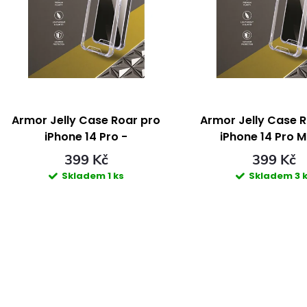
e
p
n
s
p
p
Armor Jelly Case Roar pro
Armor Jelly Case 
iPhone 14 Pro -
iPhone 14 Pro M
r
r
transparentní
transparent
399 Kč
399 Kč
Skladem
1 ks
Skladem
3 
o
o
d
d
u
u
k
k