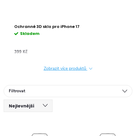
Ochranné 3D sklo pro iPhone 17 Pro
Skladem
399 Kč
Zobrazit více produktů
Filtrovat
Ř
Nejlevnější
V
a
Nejdražší
ý
Nejprodávanější