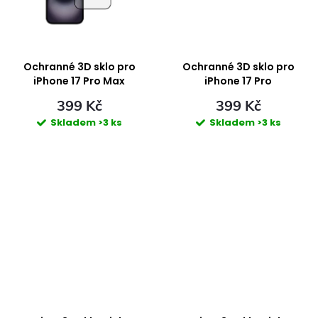
k
t
t
ů
ů
Ochranné 3D sklo pro
Ochranné 3D sklo pro
iPhone 17 Pro Max
iPhone 17 Pro
399 Kč
399 Kč
Skladem
>3 ks
Skladem
>3 ks