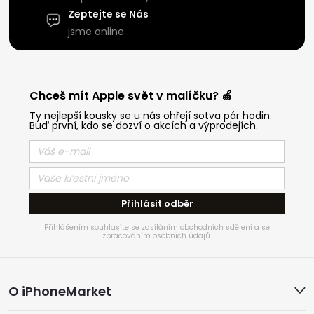
Zeptejte se Nás
jsme online
Chceš mít Apple svět v malíčku? 🍏
Ty nejlepší kousky se u nás ohřejí sotva pár hodin.
Buď první, kdo se dozví o akcích a výprodejích.
Přihlásit odběr
Přihlášením souhlasíte se zasíláním obchodních sdělení a se
zpracováním osobních údajů.
Z
O iPhoneMarket
á