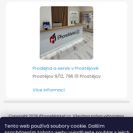
Prodejna a servis v Prostějově
Prostějov 9/12, 796 01 Prostějov
Více informací
Copyright 2026
iPhoneMarket.cz
. Všechna práva vyhrazena.
Tento web používá soubory cookie. Dalším
Vytvořil Shoptet
procházením tohoto webu vyjadřujete souhlas s jejich