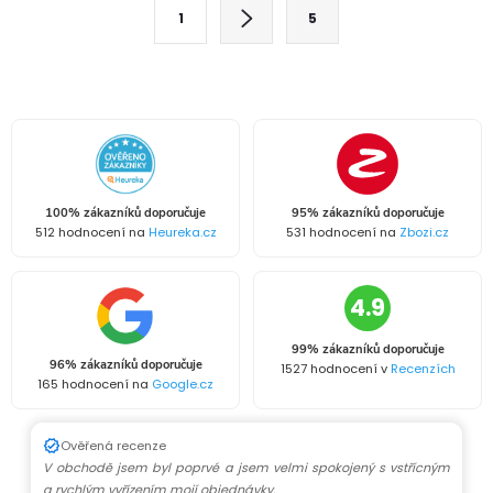
l
S
1
5
t
á
r
d
á
a
n
k
c
o
í
v
100% zákazníků doporučuje
95% zákazníků doporučuje
512 hodnocení na
Heureka.cz
531 hodnocení na
Zbozi.cz
á
p
n
r
4.9
í
v
99% zákazníků doporučuje
96% zákazníků doporučuje
1527 hodnocení v
Recenzích
k
165 hodnocení na
Google.cz
y
Ověřená recenze
V obchodě jsem byl poprvé a jsem velmi spokojený s vstřícným
v
a rychlým vyřízením mojí objednávky.