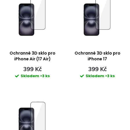
z
Abecedně
p
e
i
n
s
í
p
Ochranné 3D sklo pro
Ochranné 3D sklo pro
p
iPhone Air (17 Air)
iPhone 17
r
399 Kč
399 Kč
r
Skladem
>3 ks
Skladem
>3 ks
o
o
d
d
u
u
k