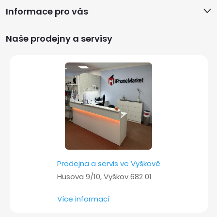
Informace pro vás
p
a
Naše prodejny a servisy
t
í
Prodejna a servis ve Vyškově
Husova 9/10, Vyškov 682 01
Více informací