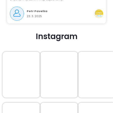
ý
Petr Pavelka
p
23. 3. 2025
i
Instagram
s
u