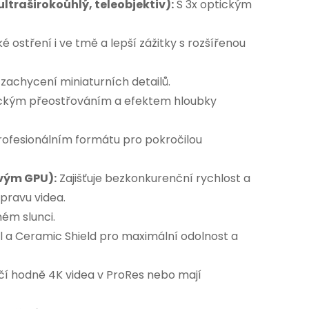
ultraširokoúhlý, teleobjektiv):
S 3x optickým
 ostření i ve tmě a lepší zážitky s rozšířenou
zachycení miniaturních detailů.
ickým přeostřováním a efektem hloubky
rofesionálním formátu pro pokročilou
ovým GPU):
Zajišťuje bezkonkurenční rychlost a
úpravu videa.
mém slunci.
 a Ceramic Shield pro maximální odolnost a
áčí hodně 4K videa v ProRes nebo mají