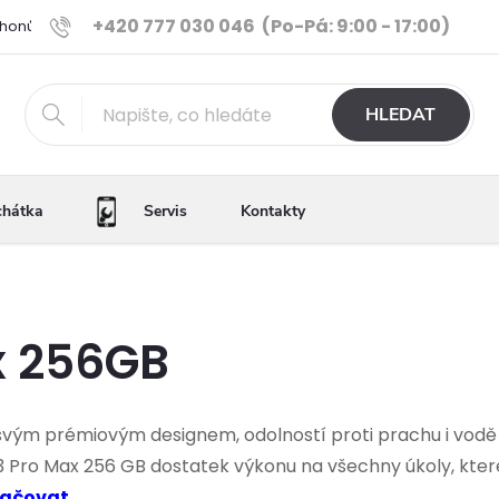
+420 777 030 046
(Po-Pá: 9:00 - 17:00)
Phonů
Ověřené iPhony
Výhody e-shopu
Porovnání tele
HLEDAT
chátka
Servis
Kontakty
x 256GB
 svým prémiovým designem, odolností proti prachu i vodě
3 Pro Max 256 GB dostatek výkonu na všechny úkoly, které s
ačovat...