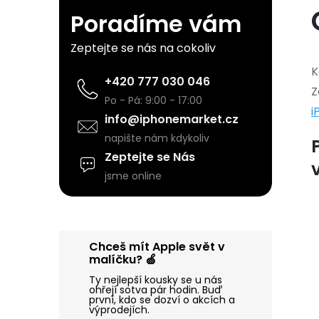
Poradíme vám
s
Zeptejte se nás na cokoliv
t
K
+420 777 030 046
Z
r
Po - Pá: 9:00 - 17:00
i
info@iphonemarket.cz
a
napište nám kdykoliv
Zeptejte se Nás
n
jsme online
n
í
Chceš mít Apple svět v
malíčku? 🍏
p
Ty nejlepší kousky se u nás
ohřejí sotva pár hodin. Buď
první, kdo se dozví o akcích a
a
výprodejích.