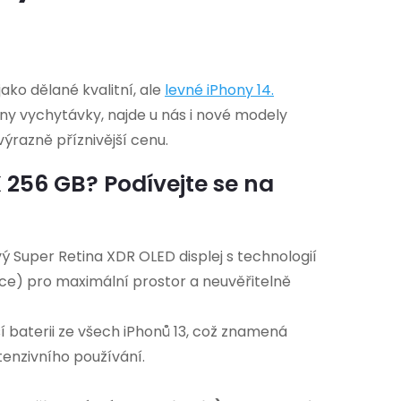
ko dělané kvalitní, ale
levné
iPhony 14
.
chny vychytávky, najde u nás i nové modely
výrazně příznivější cenu.
 256 GB? Podívejte se na
 Super Retina XDR OLED displej s technologií
ce) pro maximální prostor a neuvěřitelně
í baterii ze všech iPhonů 13, což znamená
ntenzivního používání.