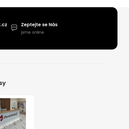
.cz
Zeptejte se Nás
jsme online
sy