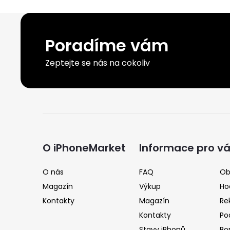
Poradíme vám
Zeptejte se nás na cokoliv
Z
á
O iPhoneMarket
Informace pro v
p
O nás
FAQ
Ob
Magazín
Výkup
Ho
a
Kontakty
Magazín
Re
Kontakty
Po
t
Stavy iPhonů
Bo