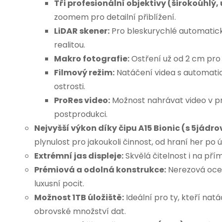
Tři profesionální objektivy (širokoúhlý, 
zoomem pro detailní přiblížení.
LiDAR skener:
Pro bleskurychlé automatické
realitou.
Makro fotografie:
Ostření už od 2 cm pro 
Filmový režim:
Natáčení videa s automat
ostrosti.
ProRes video:
Možnost nahrávat video v p
postprodukci.
Nejvyšší výkon díky čipu A15 Bionic (s 5jádr
plynulost pro jakoukoli činnost, od hraní her po 
Extrémní jas displeje:
Skvělá čitelnost i na pří
Prémiová a odolná konstrukce:
Nerezová ocel
luxusní pocit.
Možnost 1TB úložiště:
Ideální pro ty, kteří nat
obrovské množství dat.