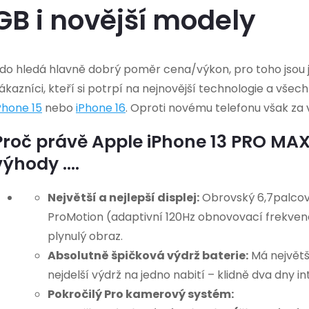
GB i novější modely
do hledá hlavně dobrý poměr cena/výkon, pro toho jsou ja
ákazníci, kteří si potrpí na nejnovější technologie a vše
Phone 15
nebo
iPhone 16
. Oproti novému telefonu však za 
Proč právě Apple iPhone 13 PRO MAX
výhody ....
Největší a nejlepší displej:
Obrovský 6,7palcový
ProMotion (adaptivní 120Hz obnovovací frekven
plynulý obraz.
Absolutně špičková výdrž baterie:
Má největš
nejdelší výdrž na jedno nabití – klidně dva dny i
Pokročilý Pro kamerový systém: