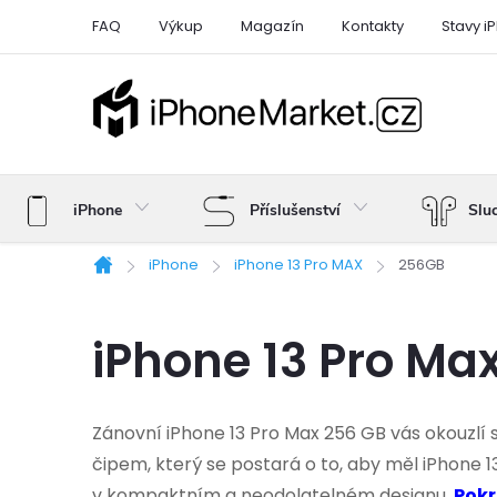
Přejít
FAQ
Výkup
Magazín
Kontakty
Stavy i
na
obsah
iPhone
Příslušenství
Slu
iPhone
iPhone 13 Pro MAX
256GB
Domů
iPhone 13 Pro Ma
Zánovní iPhone 13 Pro Max 256 GB vás okouzlí
čipem, který se postará o to, aby měl iPhone 1
v kompaktním a neodolatelném designu.
Pokr