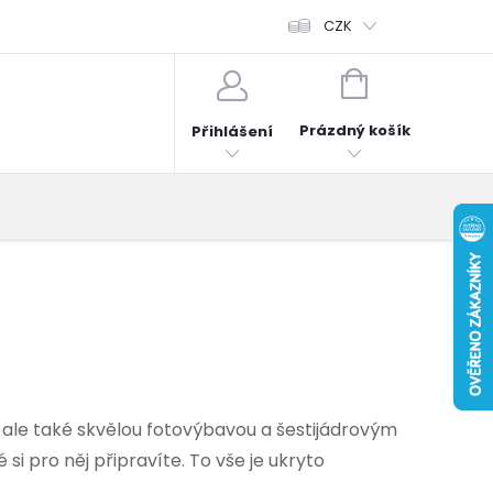
fonů
Obchodní podmínky
Hodnocení obchodu
CZK
Reklama
NÁKUPNÍ
KOŠÍK
Prázdný košík
Přihlášení
 ale také skvělou fotovýbavou a šestijádrovým
i pro něj připravíte. To vše je ukryto