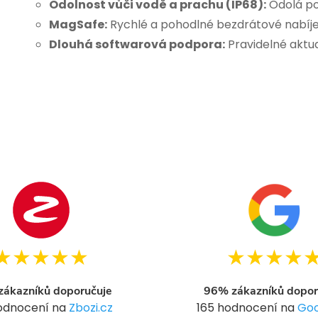
Odolnost vůči vodě a prachu (IP68):
Odolá po
MagSafe:
Rychlé a pohodlné bezdrátové nabíjen
Dlouhá softwarová podpora:
Pravidelné aktua
★★★★★
★★★★
ákazníků doporučuje
96% zákazníků dopor
hodnocení na
Zbozi.cz
165 hodnocení na
Goo