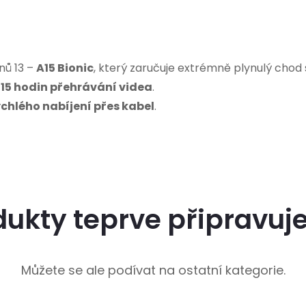
nů 13 –
A15 Bionic
, který zaručuje extrémně plynulý chod 
ž
15 hodin přehrávání videa
.
ychlého nabíjení přes kabel
.
dukty teprve připravuj
Můžete se ale podívat na ostatní kategorie.