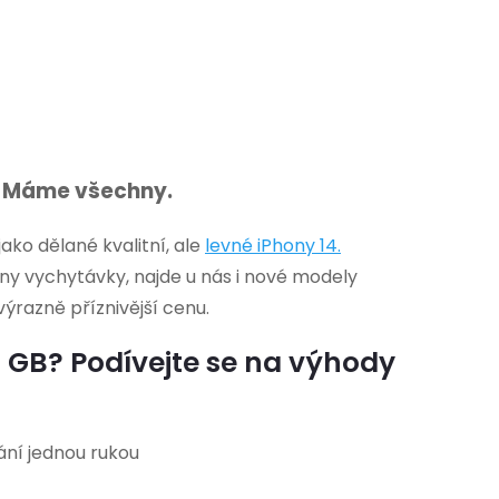
y. Máme všechny.
ko dělané kvalitní, ale
levné
iPhony 14
.
chny vychytávky, najde u nás i nové modely
výrazně příznivější cenu.
6 GB? Podívejte se na výhody
ání jednou rukou