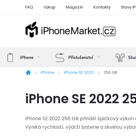
Přejít
FAQ
Výkup
Magazín
Kontakty
Stavy i
na
obsah
iPhone
Příslušenství
Slu
iPhone
iPhone SE 2022
256 GB
Domů
iPhone SE 2022 2
iPhone SE 2022 256 GB přináší špičkový výkon 
Vyniká rychlostí, výdrží baterie a skvělou výba