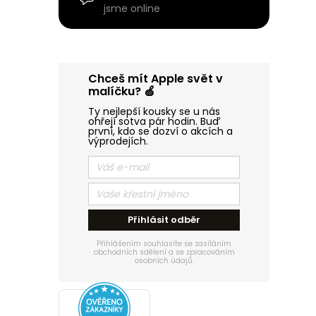
n
jsme online
n
í
Chceš mít Apple svět v
malíčku? 🍏
p
Ty nejlepší kousky se u nás
ohřejí sotva pár hodin. Buď
první, kdo se dozví o akcích a
a
výprodejích.
n
e
Přihlásit odběr
l
Přihlášením souhlasíte se zasíláním
obchodních sdělení a se zpracováním
osobních údajů.