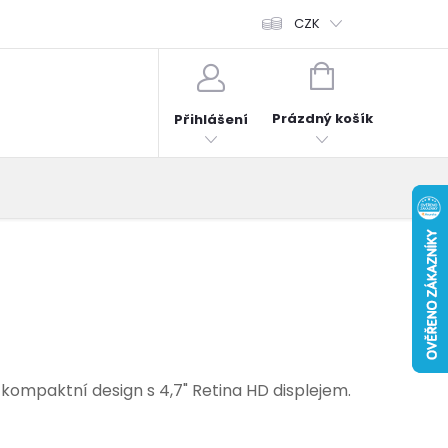
fonů
Obchodní podmínky
Hodnocení obchodu
CZK
Reklama
NÁKUPNÍ
KOŠÍK
Prázdný košík
Přihlášení
ompaktní design s 4,7" Retina HD displejem.