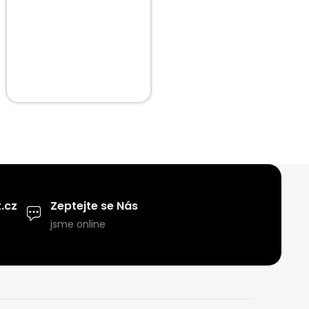
.cz
Zeptejte se Nás
jsme online