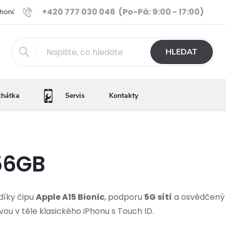
+420 777 030 046
(Po-Pá: 9:00 - 17:00)
Phonů
Ověřené iPhony
Výhody e-shopu
Porovnání tele
HLEDAT
chátka
Servis
Kontakty
56GB
díky čipu
Apple A15 Bionic
, podporu
5G sítí
a osvědčený k
vou v těle klasického iPhonu s Touch ID.