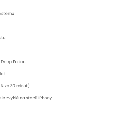
systému
stu
a Deep Fusion
let
 % za 30 minut)
ele zvyklé na starší iPhony