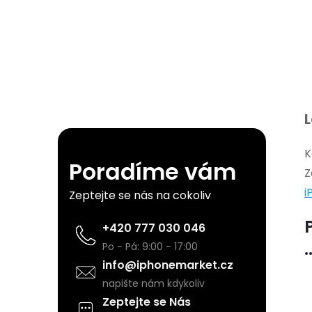
P
L
o
K
Poradíme vám
s
Z
i
Zeptejte se nás na cokoliv
t
+420 777 030 046
r
.
Po - Pá: 9:00 - 17:00
info@iphonemarket.cz
a
napište nám kdykoliv
Zeptejte se Nás