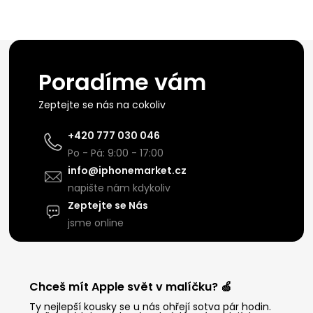
Poradíme vám
Zeptejte se nás na cokoliv
+420 777 030 046
Po - Pá: 9:00 - 17:00
info@iphonemarket.cz
napište nám kdykoliv
Zeptejte se Nás
jsme online
Chceš mít Apple svět v malíčku? 🍏
Ty nejlepší kousky se u nás ohřejí sotva pár hodin.