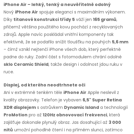
iPhone Air – lehký, tenký a neuvěřitelně odolný
Nový
iPhone Air
spojuje eleganci s maximálním výkonem.
Díky
titanové konstrukci třídy 5
váží jen
165 gramů
,
přičemž většina použitého kovu pochází z recyklovaných
zdrojů. Apple navíc poskládal vnitřní komponenty tak
efektivně, že se podařilo snížit tloušťku na pouhých
5,6 mm
– čímž vznikl nejtenčí iPhone všech dob, který perfektně
padne do ruky. Zadní část s fotomodulem chrání odolné
sklo Ceramic Shield
, takže design i odolnost jdou ruku v
ruce.
Displej, od kterého neodtrhnete oči
Ani v extrémně tenkém těle
iPhone Air
Apple neslevil z
kvality obrazovky. Telefon je vybaven
6,5" Super Retina
XDR displejem
s ostrůvkem
Dynamic Island
a technologií
ProMotion
pro až
120Hz obnovovací frekvenci
, která
zajišťuje dokonale plynulý obraz. Jas dosahující až
3 000
nitů
umožní pohodlné čtení i na přímém slunci, zatímco