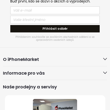
Buď první, kdo se dozví o akcích a výprodejích.
Přihlásit odběr
Přihlášením souhlasíte se zasíláním obchodních sdělení a se
zpracováním osobních údajů.
Z
O iPhoneMarket
á
Informace pro vás
p
a
Naše prodejny a servisy
t