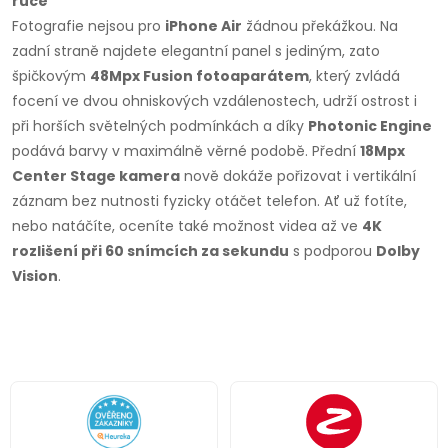
ruce
Fotografie nejsou pro
iPhone Air
žádnou překážkou. Na
zadní straně najdete elegantní panel s jediným, zato
špičkovým
48Mpx Fusion fotoaparátem
, který zvládá
focení ve dvou ohniskových vzdálenostech, udrží ostrost i
při horších světelných podmínkách a díky
Photonic Engine
podává barvy v maximálně věrné podobě. Přední
18Mpx
Center Stage kamera
nově dokáže pořizovat i vertikální
záznam bez nutnosti fyzicky otáčet telefon. Ať už fotíte,
nebo natáčíte, oceníte také možnost videa až ve
4K
rozlišení při 60 snímcích za sekundu
s podporou
Dolby
Vision
.