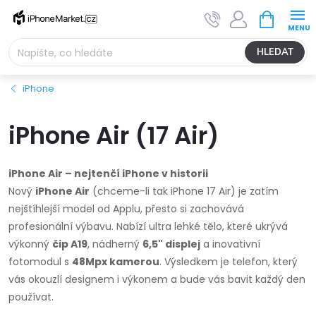
Přejít
NÁKUPNÍ
na
KOŠÍK
obsah
HLEDAT
iPhone
iPhone Air (17 Air)
iPhone Air – nejtenčí iPhone v historii
Nový
iPhone Air
(chceme-li tak iPhone 17 Air) je zatím
nejštíhlejší model od Applu, přesto si zachovává
profesionální výbavu. Nabízí ultra lehké tělo, které ukrývá
výkonný
čip A19
, nádherný
6,5" displej
a inovativní
fotomodul s
48Mpx kamerou
. Výsledkem je telefon, který
vás okouzlí designem i výkonem a bude vás bavit každý den
používat.