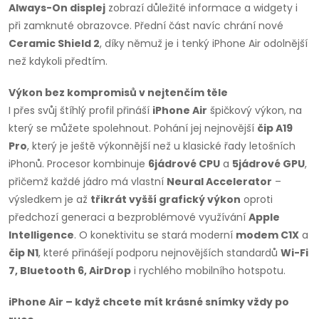
Always-On displej
zobrazí důležité informace a widgety i
při zamknuté obrazovce. Přední část navíc chrání nové
Ceramic Shield 2
, díky němuž je i tenký iPhone Air odolnější
než kdykoli předtím.
Výkon bez kompromisů v nejtenčím těle
I přes svůj štíhlý profil přináší
iPhone Air
špičkový výkon, na
který se můžete spolehnout. Pohání jej nejnovější
čip A19
Pro
, který je ještě výkonnější než u klasické řady letošních
iPhonů. Procesor kombinuje
6jádrové CPU
a
5jádrové GPU
,
přičemž každé jádro má vlastní
Neural Accelerator
–
výsledkem je až
třikrát vyšší grafický výkon
oproti
předchozí generaci a bezproblémové využívání
Apple
Intelligence
. O konektivitu se stará moderní
modem C1X
a
čip N1
, které přinášejí podporu nejnovějších standardů
Wi-Fi
7, Bluetooth 6, AirDrop
i rychlého mobilního hotspotu.
iPhone Air – když chcete mít krásné snímky vždy po