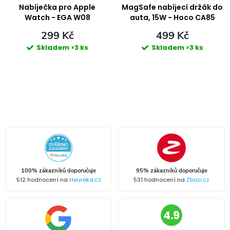
ů
ů
Nabíječka pro Apple
MagSafe nabíjecí držák do
Watch - EGA W08
auta, 15W - Hoco CA85
299 Kč
499 Kč
Skladem
>3 ks
Skladem
>3 ks
O
v
l
á
100% zákazníků doporučuje
95% zákazníků doporučuje
d
512 hodnocení na
Heureka.cz
531 hodnocení na
Zbozi.cz
a
4.9
c