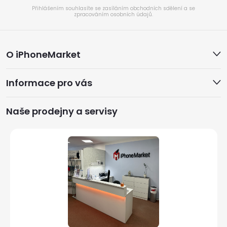
Přihlášením souhlasíte se zasíláním obchodních sdělení a se
zpracováním osobních údajů.
Z
O iPhoneMarket
á
Informace pro vás
p
a
Naše prodejny a servisy
t
í