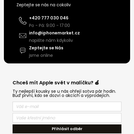
Zeptejte se nás na cokoliv
+420 777 030 046
Po - Pá: 9:00 - 17:00
info@iphonemarket.cz
napište nám kdykoliv
Zeptejte se Nás
jsme online
Chceš mít Apple svět v malíčku? 🍏
Ty nejlepší kousky se u nás ohřejí sotva pár hodin.
Buď první, kdo se dozví o akcích a výprodejích.
Přihlásit odběr