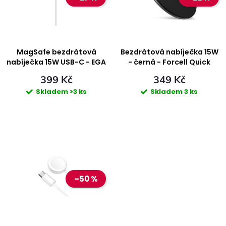
i
n
s
í
p
MagSafe bezdrátová
Bezdrátová nabíječka 15W
p
nabíječka 15W USB-C - EGA
- černá - Forcell Quick
W01
Charge
r
399 Kč
349 Kč
r
Skladem
>3 ks
Skladem
3 ks
o
o
d
d
u
u
k
–50 %
k
t
t