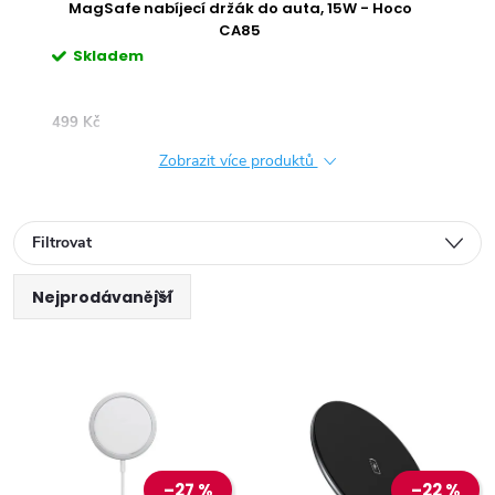
MagSafe nabíjecí držák do auta, 15W - Hoco
M
CA85
Skladem
S
499 Kč
399 
Zobrazit více produktů
Filtrovat
Ř
Nejprodávanější
V
a
Nejlevnější
ý
Nejdražší
z
Abecedně
p
e
–27 %
–22 %