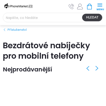
Přejít
NÁKUPNÍ
na
KOŠÍK
obsah
HLEDAT
Příslušenství
Bezdrátové nabíječky
pro mobilní telefony
Nejprodávanější