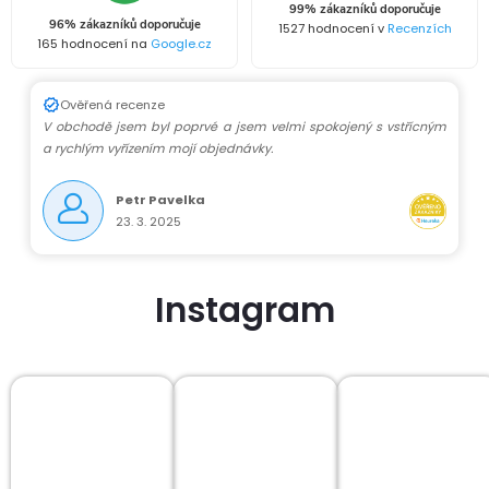
99% zákazníků doporučuje
í
96% zákazníků doporučuje
1527 hodnocení v
Recenzích
165 hodnocení na
Google.cz
p
r
Ověřená recenze
V obchodě jsem byl poprvé a jsem velmi spokojený s vstřícným
v
a rychlým vyřízením mojí objednávky.
k
Petr Pavelka
23. 3. 2025
y
v
Instagram
ý
p
i
s