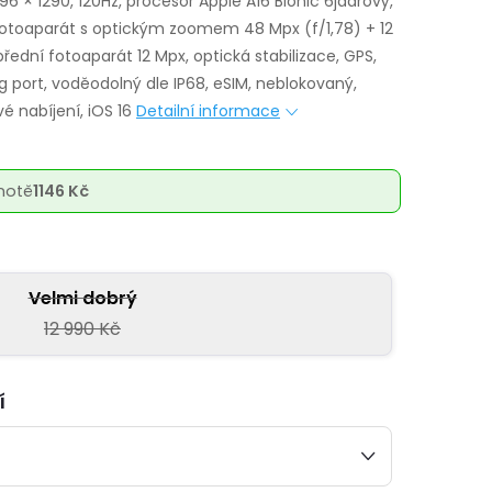
96 × 1290, 120Hz, procesor Apple A16 Bionic 6jádrový,
fotoaparát s optickým zoomem 48 Mpx (f/1,78) + 12
 přední fotoaparát 12 Mpx, optická stabilizace, GPS,
ng port, voděodolný dle IP68, eSIM, neblokovaný,
é nabíjení, iOS 16
Detailní informace
notě
1146 Kč
Velmi dobrý
12 990 Kč
í