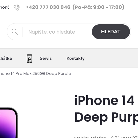
+420 777 030 046
(Po-Pá: 9:00 - 17:00)
Phonů
Ověřené iPhony
Výhody e-shopu
Porovnání tele
HLEDAT
chátka
Servis
Kontakty
Phone 14 Pro Max 256GB Deep Purple
iPhone 14
Deep Pur