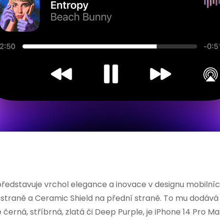
ředstavuje vrchol elegance a inovace v designu mobilních
straně a Ceramic Shield na přední straně. To mu dodává ne
ě černá, stříbrná, zlatá či Deep Purple, je iPhone 14 Pr