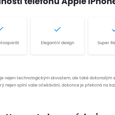
nosti telefonu Apple iPhon
fotoaparát
Elegantní design
Super Re
je nejen technologickým skvostem, ale také dokonalým s
erý nejen splní vaše očekávání, dokonce je překoná na k