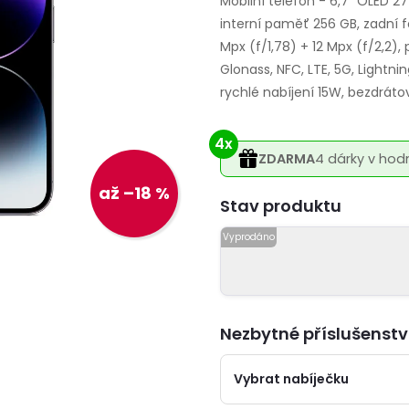
Mobilní telefon - 6,7" OLED 27
interní paměť 256 GB, zadní 
Mpx (f/1,78) + 12 Mpx (f/2,2),
Glonass, NFC, LTE, 5G, Lightni
rychlé nabíjení 15W, bezdrátov
4x
ZDARMA
4 dárky v hod
až –18 %
Varianta
Nezbytné příslušenstv
Vybrat nabíječku