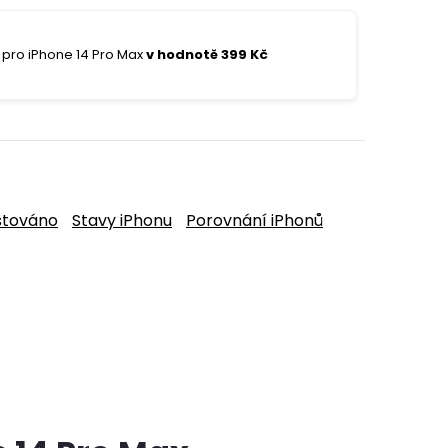
pro iPhone 14 Pro Max
v hodnotě 399 Kč
stováno
Stavy iPhonu
Porovnání iPhonů