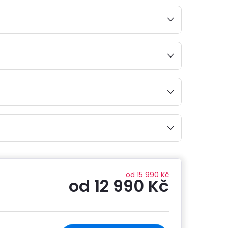
od 15 990 Kč
od
12 990 Kč
Měrná
cena: