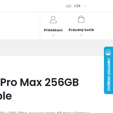
fonů
Obchodní podmínky
Hodnocení obchodu
CZK
Reklama
NÁKUPNÍ
KOŠÍK
Prázdný košík
Přihlášení
 Pro Max 256GB
ple