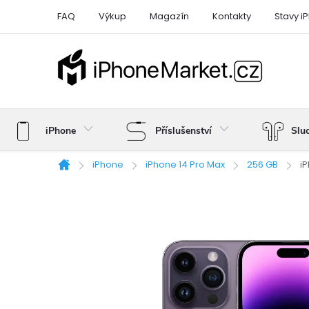
Přejít
FAQ
Výkup
Magazín
Kontakty
Stavy i
na
obsah
iPhone
Příslušenství
Slu
iPhone
iPhone 14 Pro Max
256 GB
i
Domů