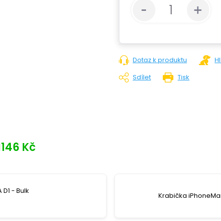
Dotaz k produktu
H
Sdílet
Tisk
1146 Kč
 D1 - Bulk
Krabička iPhoneMar