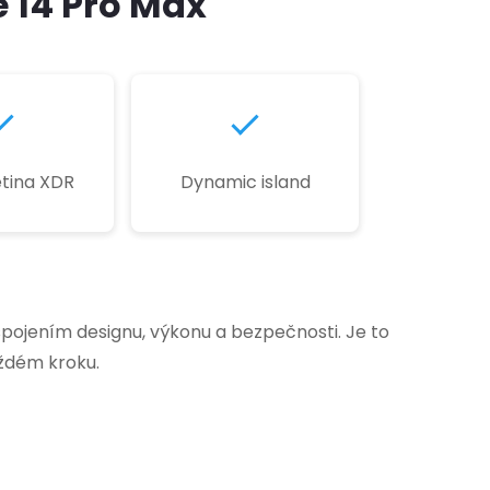
e 14 Pro Max
tina XDR
Dynamic island
pojením designu, výkonu a bezpečnosti. Je to
aždém kroku.