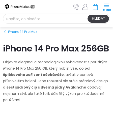
Přejít
NÁKUPNÍ
na
KOŠÍK
obsah
HLEDAT
iPhone 14 Pro Max
iPhone 14 Pro Max 256GB
Objevte eleganci a technologickou vybavenost s použitým
iPhone 14 Pro Max 256 GB, který nabízí
vše, co od
špičkového zařízení očekáváte
, avšak v cenově
příznivějším balení. Jeho robustní ale stále prémiový design
a
šestijádrový čip s dvěma jádry Avalanche
dodávají
nejenom styl, ale také tolik důležitý výkon pro každodenní
používání.