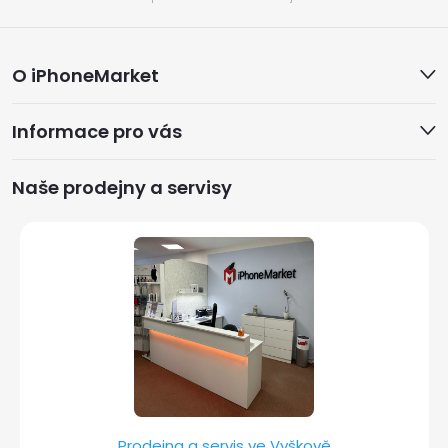
Z
O iPhoneMarket
á
Informace pro vás
p
a
Naše prodejny a servisy
t
í
Prodejna a servis ve Vyškově