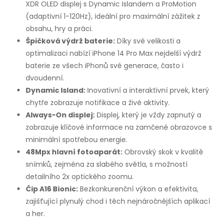
XDR OLED displej s Dynamic Islandem a ProMotion
(adaptivní 1-120Hz), ideální pro maximální zážitek z
obsahu, hry a práci.
Špičková výdrž baterie:
Díky své velikosti a
optimalizaci nabízí iPhone 14 Pro Max nejdelší výdrž
baterie ze všech iPhonů své generace, často i
dvoudenní.
Dynamic Island:
Inovativní a interaktivní prvek, který
chytře zobrazuje notifikace a živé aktivity.
Always-On displej:
Displej, který je vždy zapnutý a
zobrazuje klíčové informace na zamčené obrazovce s
minimální spotřebou energie.
48Mpx hlavní fotoaparát:
Obrovský skok v kvalitě
snímků, zejména za slabého světla, s možností
detailního 2x optického zoomu.
Čip A16 Bionic:
Bezkonkurenční výkon a efektivita,
zajišťující plynulý chod i těch nejnáročnějších aplikací
a her.