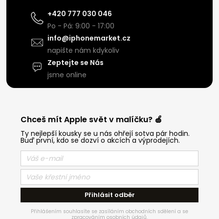
+420 777 030 046
Po - Pá: 9:00 - 17:00
info@iphonemarket.cz
napište nám kdykoliv
Zeptejte se Nás
jsme online
Chceš mít Apple svět v malíčku? 🍏
Ty nejlepší kousky se u nás ohřejí sotva pár hodin.
Buď první, kdo se dozví o akcích a výprodejích.
Přihlásit odběr
Přihlášením souhlasíte se zasíláním obchodních sdělení a se
zpracováním osobních údajů.