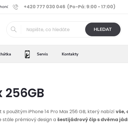
+420 777 030 046
(Po-Pá: 9:00 - 17:00)
Phonů
Ověřené iPhony
Výhody e-shopu
Porovnání tele
HLEDAT
chátka
Servis
Kontakty
x 256GB
 s použitým iPhone 14 Pro Max 256 GB, který nabízí
vše,
le stále prémiový design a
šestijádrový čip s dvěma já