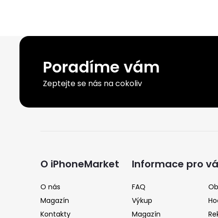
Poradíme vám
Zeptejte se nás na cokoliv
Z
á
O iPhoneMarket
Informace pro v
p
O nás
FAQ
Ob
Magazín
Výkup
Ho
a
Kontakty
Magazín
Re