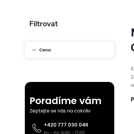
P
o
s
Cena
t
K
Z
r
m
a
Poradíme vám
P
n
Zeptejte se nás na cokoliv
n
+420 777 030 046
Po - Pá: 9:00 - 17:00