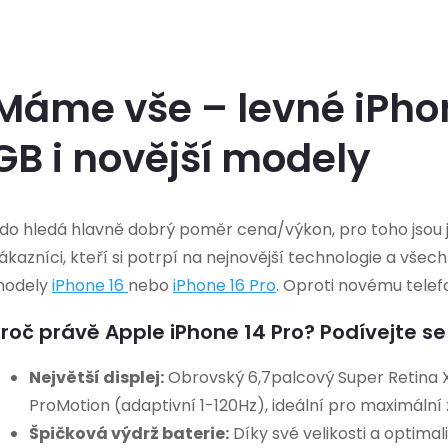
Máme vše – levné iPho
GB i novější modely
do hledá hlavně dobrý poměr cena/výkon, pro toho jsou ja
ákazníci, kteří si potrpí na nejnovější technologie a všec
odely
iPhone 16
nebo
iPhone 16 Pro
.
Oproti novému telefo
roč právě Apple iPhone 14 Pro? Podívejte se 
Největší displej:
Obrovský 6,7palcový Super Retina X
ProMotion (adaptivní 1-120Hz), ideální pro maximální z
Špičková výdrž baterie:
Díky své velikosti a optimal