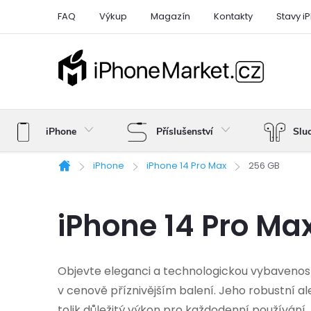
Přejít
FAQ
Výkup
Magazín
Kontakty
Stavy i
na
obsah
iPhone
Příslušenství
Slu
iPhone
iPhone 14 Pro Max
256 GB
Domů
iPhone 14 Pro Ma
Objevte eleganci a technologickou vybavenost
v cenově příznivějším balení. Jeho robustní a
tolik důležitý výkon pro každodenní používání.