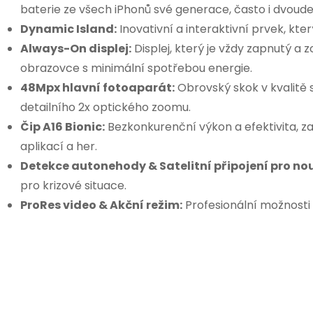
baterie ze všech iPhonů své generace, často i dvoude
Dynamic Island:
Inovativní a interaktivní prvek, kter
Always-On displej:
Displej, který je vždy zapnutý a
obrazovce s minimální spotřebou energie.
48Mpx hlavní fotoaparát:
Obrovský skok v kvalitě 
detailního 2x optického zoomu.
Čip A16 Bionic:
Bezkonkurenční výkon a efektivita, zaj
aplikací a her.
Detekce autonehody & Satelitní připojení pro no
pro krizové situace.
ProRes video & Akční režim:
Profesionální možnosti