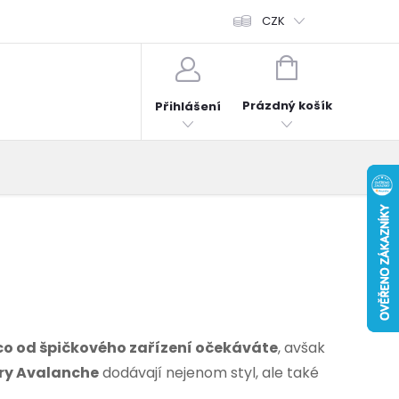
fonů
Obchodní podmínky
Hodnocení obchodu
CZK
Reklama
NÁKUPNÍ
KOŠÍK
Prázdný košík
Přihlášení
 co od špičkového zařízení očekáváte
, avšak
dry Avalanche
dodávají nejenom styl, ale také