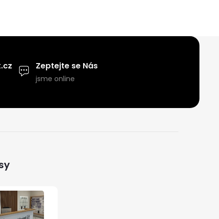
.cz
Zeptejte se Nás
jsme online
sy