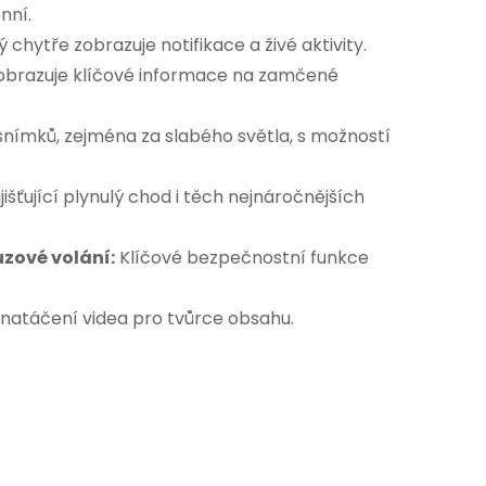
nní.
ý chytře zobrazuje notifikace a živé aktivity.
 zobrazuje klíčové informace na zamčené
snímků, zejména za slabého světla, s možností
išťující plynulý chod i těch nejnáročnějších
uzové volání:
Klíčové bezpečnostní funkce
 natáčení videa pro tvůrce obsahu.