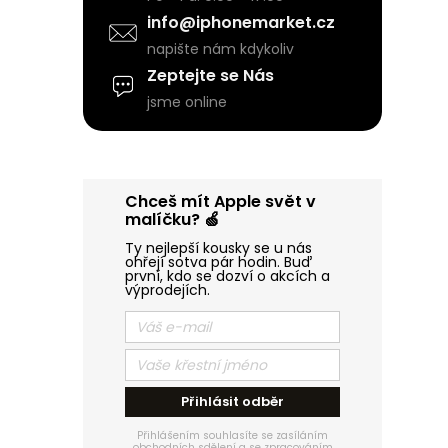
í
info@iphonemarket.cz
napište nám kdykoliv
p
Zeptejte se Nás
jsme online
a
n
Chceš mít Apple svět v
e
malíčku? 🍏
Ty nejlepší kousky se u nás
l
ohřejí sotva pár hodin. Buď
první, kdo se dozví o akcích a
výprodejích.
Přihlásit odběr
Přihlášením souhlasíte se zasíláním
obchodních sdělení a se zpracováním