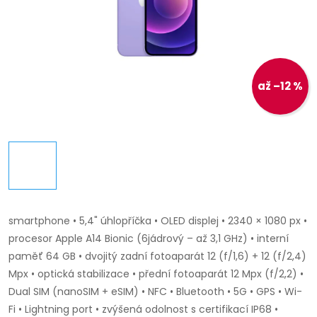
až –12 %
smartphone • 5,4" úhlopříčka • OLED displej • 2340 × 1080 px •
procesor Apple A14 Bionic (6jádrový – až 3,1 GHz) • interní
paměť 64 GB • dvojitý zadní fotoaparát 12 (f/1,6) + 12 (f/2,4)
Mpx • optická stabilizace • přední fotoaparát 12 Mpx (f/2,2) •
Dual SIM (nanoSIM + eSIM) • NFC • Bluetooth • 5G • GPS • Wi-
Fi • Lightning port • zvýšená odolnost s certifikací IP68 •