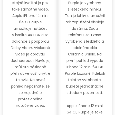
stejně kvalitní je pak
Purple je vyrobený
také samotné video.
z leteckého hliníku.
Apple iPhone 12 mini
Ten je lehký a umožnil
64 GB Purple
tak zapuštění displeje
umožňuje natáčet
do rámu. Záda
v kvalitě 4K HDR a to
telefonu jsou zase
dokonce s podporou
vyrobena z lesklého a
Dolby Vision. Výsledné
odolného skla
video je opravdu
Ceramic Shield. Na
dechberoucí. Navíc jej
první pohled vypadá
můžete následně
iPhone 12 mini 64 GB
přehrát ve vaší chytré
Purple luxusně. Kdekoli
televizi. Na první
telefon vytáhnete,
pohled nepoznáte, že
budete jednoznačně
se nejedná o
středem pozornosti.
profesionálně
natáčené video.
Apple iPhone 12 mini
64 GB Purple je také