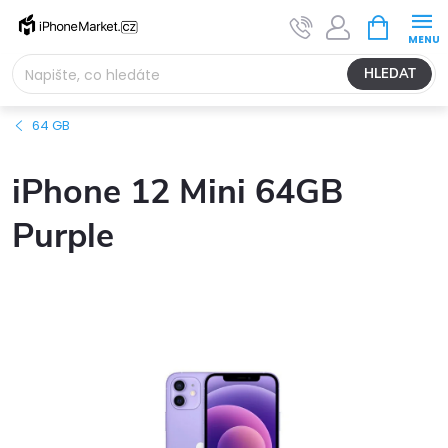
Přejít
NÁKUPNÍ
na
KOŠÍK
obsah
HLEDAT
64 GB
iPhone 12 Mini 64GB
Purple