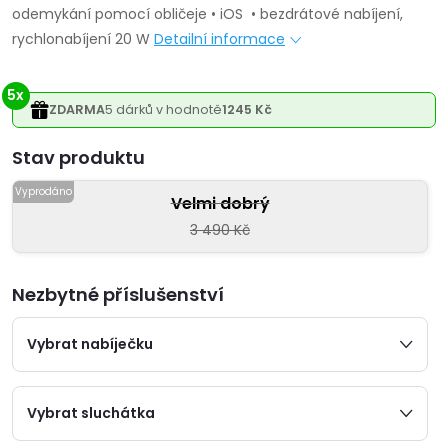
odemykání pomocí obličeje • iOS • bezdrátové nabíjení,
rychlonabíjení 20 W
Detailní informace
5x
ZDARMA
5 dárků v hodnotě
1245 Kč
Varianta
Velmi dobrý
3 490 Kč
Nezbytné příslušenství
Vybrat nabíječku
Vybrat sluchátka