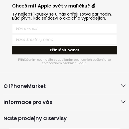
Chceš mít Apple svět v malíčku? 🍏
Ty nejlepší kousky se u nás ohřejí sotva pár hodin.
Buď první, kdo se dozví o akcích a výprodejích.
Přihlásit odběr
Přihlášením souhlasíte se zasíláním obchodních sdělení a se
zpracováním osobních údajů.
Z
O iPhoneMarket
á
Informace pro vás
p
a
Naše prodejny a servisy