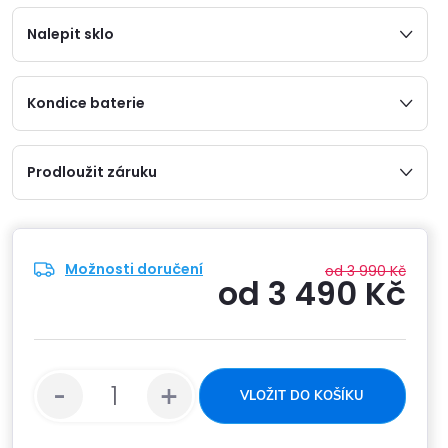
Nalepit sklo
Kondice baterie
Prodloužit záruku
Možnosti doručení
od 3 990 Kč
od
3 490 Kč
Měrn
cena:
VLOŽIT DO KOŠÍKU