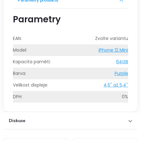
Parametry produktu
Parametry
EAN
:
Zvolte variantu
Model
:
iPhone 12 Mini
Kapacita paměti
:
64GB
Barva
:
Purple
Velikost displeje
:
4,5'' až 5,4''
DPH
:
0%
Diskuse