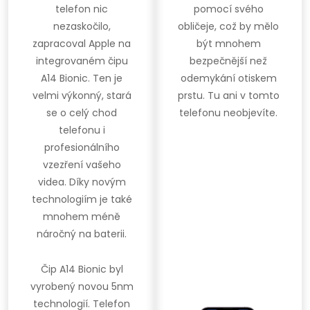
telefon nic
pomocí svého
nezaskočilo,
obličeje, což by mělo
zapracoval Apple na
být mnohem
integrovaném čipu
bezpečnější než
A14 Bionic. Ten je
odemykání otiskem
velmi výkonný, stará
prstu. Tu ani v tomto
se o celý chod
telefonu neobjevíte.
telefonu i
profesionálního
vzezření vašeho
videa. Díky novým
technologiím je také
mnohem méně
náročný na baterii.
Čip A14 Bionic byl
vyrobený novou 5nm
technologií. Telefon