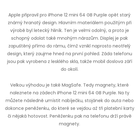
Apple připravil pro iPhone 12 mini 64 GB Purple opět starý
známý hranatý design. Hlavním materiálem použitým při
výrobě byl letecký hliník. Ten je velmi odolný, a proto je
schopný odolat také mnohým nárazům. Displej je pak
zapuštěný přímo do rámu, čímž vznikl naprosto neotřelý
design, který zaujme hned na první pohled. Záda telefonu
jsou pak vyrobena z lesklého skla, takže mobil doslova září
do okolí.
Velkou výhodou je také MagSafe. Tedy magnety, které
naleznete na zádech iPhone 12 mini 64 GB Purple. Na ty
můžete následně umístit nabíječku, stojánek do auta nebo
dokonce peněženku, do které se vejdou až tři platební karty
či nějaká hotovost. Peněženku pak na telefonu drží právě
magnety.