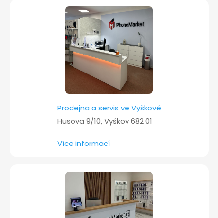
t
í
Prodejna a servis ve Vyškově
Husova 9/10, Vyškov 682 01
Více informací