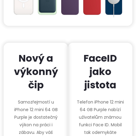
Nový a
FaceID
výkonný
jako
čip
jistota
Samozřejmostí u
Telefon iPhone 12 mini
iPhone 12 mini 64 GB
64 GB Purple nabízí
Purple je dostatečný
uživatelům známou
výkon na práci i
funkci Face ID. Mobil
zábavu. Aby váš
tak odemykáte