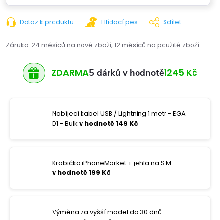
Dotaz k produktu
Hlídací pes
Sdílet
Záruka
:
24 měsíců na nové zboží, 12 měsíců na použité zboží
ZDARMA
1245 Kč
5 dárků v hodnotě
Nabíjecí kabel USB / Lightning 1 metr - EGA
D1 - Bulk
v hodnotě 149 Kč
Krabička iPhoneMarket + jehla na SIM
v hodnotě 199 Kč
Výměna za vyšší model do 30 dnů