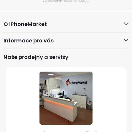
zpracováním osobních údajů.
Z
O iPhoneMarket
á
Informace pro vás
p
a
Naše prodejny a servisy
t
í