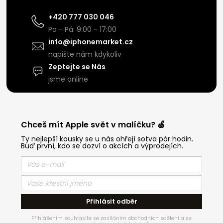
+420 777 030 046
Po - Pá: 9:00 - 17:00
info@iphonemarket.cz
napište nám kdykoliv
Zeptejte se Nás
jsme online
Chceš mít Apple svět v malíčku? 🍏
Ty nejlepší kousky se u nás ohřejí sotva pár hodin.
Buď první, kdo se dozví o akcích a výprodejích.
Přihlásit odběr
Přihlášením souhlasíte se zasíláním obchodních sdělení a se