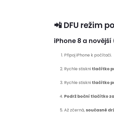
📲 DFU režim p
iPhone 8 a novější (v
Připoj iPhone k počítači.
Rychle stiskni
tlačítko p
Rychle stiskni
tlačítko p
Podrž boční tlačítko z
Až zčerná,
současně drž 