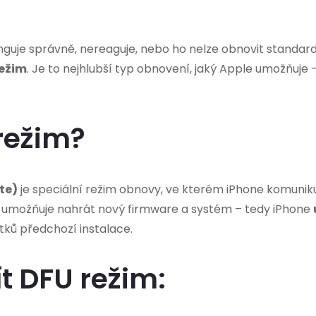
nguje správně, nereaguje, nebo ho nelze obnovit standar
režim
. Je to nejhlubší typ obnovení, jaký Apple umožňuj
 režim?
te)
je speciální režim obnovy, ve kterém iPhone komuniku
o umožňuje nahrát nový firmware a systém – tedy iPhone
tků předchozí instalace.
t DFU režim: