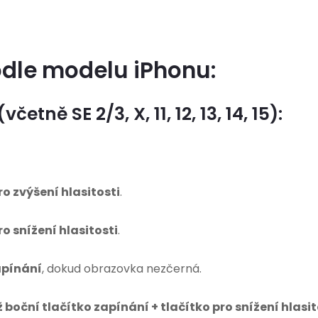
odle modelu iPhonu:
četně SE 2/3, X, 11, 12, 13, 14, 15):
ro zvýšení hlasitosti
.
ro snížení hlasitosti
.
apínání
, dokud obrazovka nezčerná.
boční tlačítko zapínání + tlačítko pro snížení hlasi