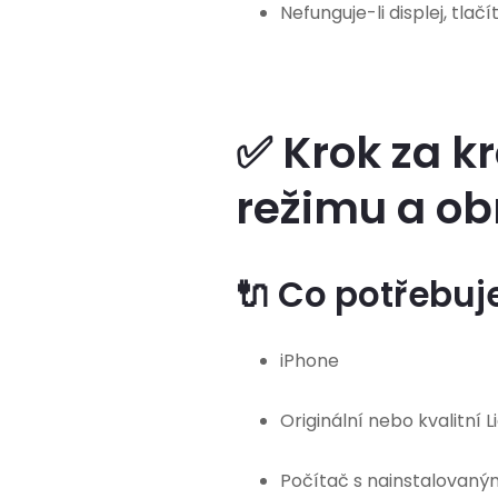
Nefunguje-li displej, tl
✅ Krok za k
režimu a ob
🔌 Co potřebuje
iPhone
Originální nebo kvalitní 
Počítač s nainstalovaný