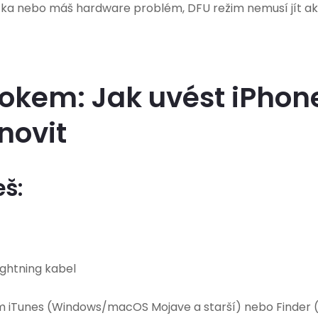
ačítka nebo máš hardware problém, DFU režim nemusí jít ak
rokem: Jak uvést iPhon
novit
š:
Lightning kabel
m iTunes (Windows/macOS Mojave a starší) nebo Finder 