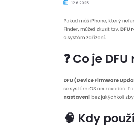
12.6.2025
Pokud máš iPhone, který nefu
Finder, můžeš zkusit tzv.
DFU 
a systém zařízení.
❓ Co je DFU
DFU (Device Firmware Upda
se systém iOS ani zavaděč. T
nastavení
bez jakýchkoli zby
🧠 Kdy použí