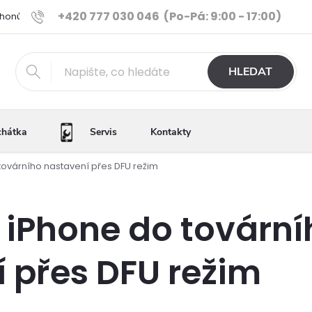
+420 777 030 046
(Po-Pá: 9:00 - 17:00)
Phonů
Ověřené iPhony
Výhody e-shopu
Porovnání tele
HLEDAT
chátka
Servis
Kontakty
továrního nastavení přes DFU režim
 iPhone do tovární
 přes DFU režim