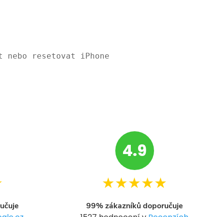
t nebo resetovat iPhone
4.9
★
★★★★★
učuje
99% zákazníků doporučuje