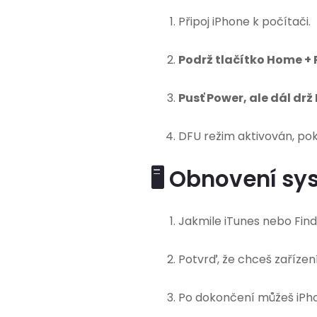
Připoj iPhone k počítači.
Podrž tlačítko Home +
Pusť Power, ale dál dr
DFU režim aktivován, po
🖥️ Obnovení s
Jakmile iTunes nebo Find
Potvrď, že chceš zařízení
Po dokončení můžeš iPhon