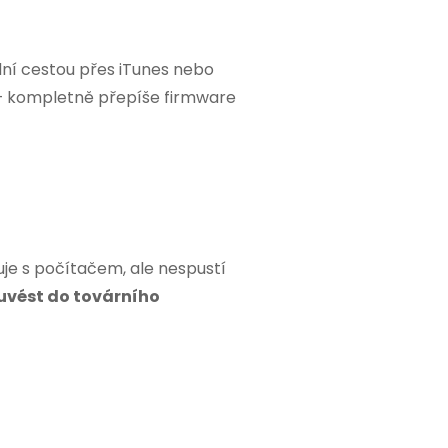
dní cestou přes iTunes nebo
e – kompletně přepíše firmware
je s počítačem, ale nespustí
uvést do továrního