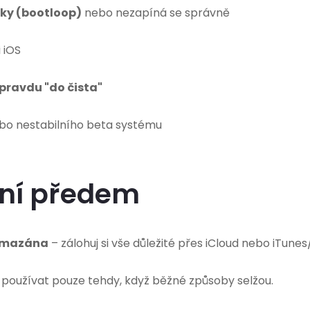
ky (bootloop)
nebo nezapíná se správně
 iOS
opravdu "do čista"
ebo nestabilního beta systému
ění předem
smazána
– zálohuj si vše důležité přes iCloud nebo iTunes
používat pouze tehdy, když běžné způsoby selžou.