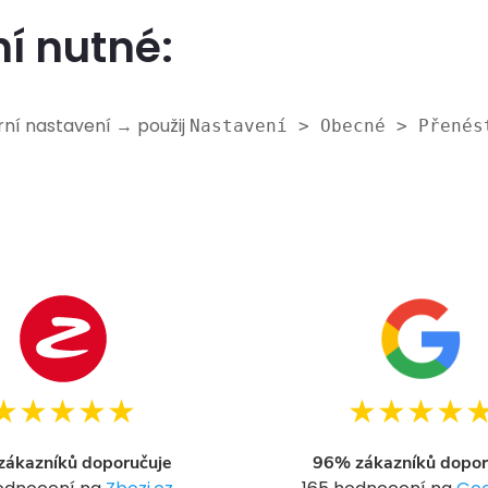
ní nutné:
ní nastavení → použij
Nastavení > Obecné > Přenés
★★★★★
★★★★
ákazníků doporučuje
96% zákazníků dopor