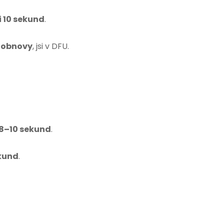
i 10 sekund
.
u obnovy
, jsi v DFU.
 8–10 sekund
.
ekund
.