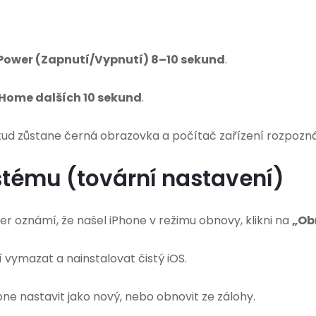
 Power (Zapnutí/Vypnutí) 8–10 sekund
.
ž Home dalších 10 sekund
.
kud zůstane černá obrazovka a počítač zařízení rozpozná
ystému (tovární nastavení)
er oznámí, že našel iPhone v režimu obnovy, klikni na
„Ob
 vymazat a nainstalovat čistý iOS.
e nastavit jako nový, nebo obnovit ze zálohy.