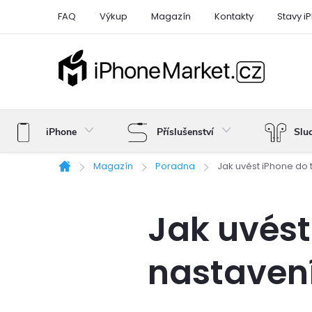
Přejít
FAQ
Výkup
Magazín
Kontakty
Stavy i
na
obsah
iPhone
Příslušenství
Slu
Magazín
Poradna
Jak uvést iPhone do 
Domů
Jak uvést
nastavení