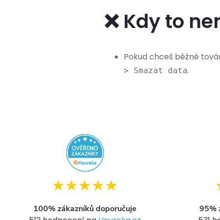
❌ Kdy to ne
Pokud chceš běžné továr
.
> Smazat data
★★★★★
100% zákazníků doporučuje
95% z