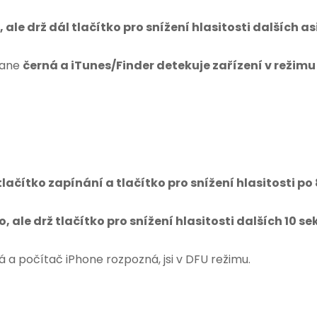
 ale drž dál tlačítko pro snížení hlasitosti dalších as
tane
černá a iTunes/Finder detekuje zařízení v režim
lačítko zapínání a tlačítko pro snížení hlasitosti po
o, ale drž tlačítko pro snížení hlasitosti dalších 10 s
 a počítač iPhone rozpozná, jsi v DFU režimu.