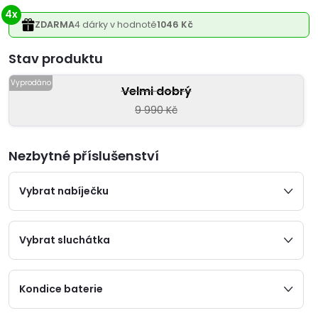
4x
ZDARMA
4 dárky v hodnotě
1046 Kč
Varianta
Velmi dobrý
9 990 Kč
Nezbytné příslušenství
Vybrat nabíječku
Vybrat sluchátka
Kondice baterie