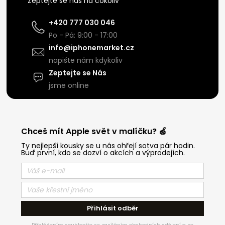
Zeptejte se nás na cokoliv
+420 777 030 046
Po - Pá: 9:00 - 17:00
info@iphonemarket.cz
napište nám kdykoliv
Zeptejte se Nás
jsme online
Chceš mít Apple svět v malíčku? 🍏
Ty nejlepší kousky se u nás ohřejí sotva pár hodin.
Buď první, kdo se dozví o akcích a výprodejích.
Přihlásit odběr