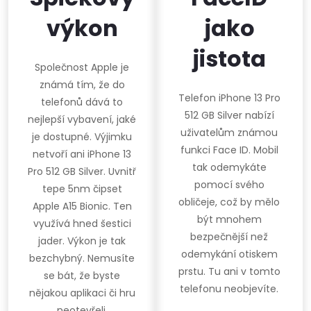
výkon
jako
jistota
Společnost Apple je
známá tím, že do
Telefon iPhone 13 Pro
telefonů dává to
512 GB Silver nabízí
nejlepší vybavení, jaké
uživatelům známou
je dostupné. Výjimku
funkci Face ID. Mobil
netvoří ani iPhone 13
tak odemykáte
Pro 512 GB Silver. Uvnitř
pomocí svého
tepe 5nm čipset
obličeje, což by mělo
Apple A15 Bionic. Ten
být mnohem
využívá hned šestici
bezpečnější než
jader. Výkon je tak
odemykání otiskem
bezchybný. Nemusíte
prstu. Tu ani v tomto
se bát, že byste
telefonu neobjevíte.
nějakou aplikaci či hru
neotevřeli.