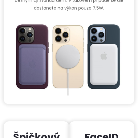
běžným Qi standardem. V takovém případě se ale
dostanete na výkon pouze 7,5W.
Špičkový
FaceID