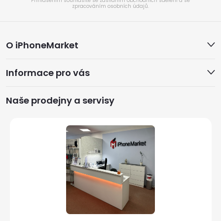
Přihlášením souhlasíte se zasíláním obchodních sdělení a se
zpracováním osobních údajů.
Z
O iPhoneMarket
á
Informace pro vás
p
a
Naše prodejny a servisy
t
í