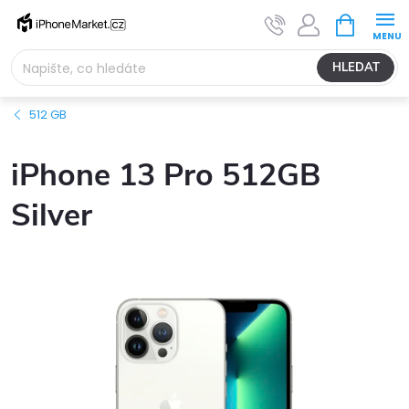
Přejít
NÁKUPNÍ
na
KOŠÍK
obsah
HLEDAT
512 GB
iPhone 13 Pro 512GB
Silver