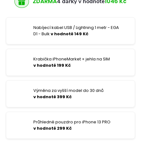
ZDARMA
1046 Kč
4 dárky v hodnotě
Nabíjecí kabel USB / Lightning 1 metr - EGA
D1 - Bulk
v hodnotě 149 Kč
Krabička iPhoneMarket + jehla na SIM
v hodnotě 199 Kč
Výměna za vyšší model do 30 dnů
v hodnotě 399 Kč
Průhledné pouzdro pro iPhone 13 PRO
v hodnotě 299 Kč