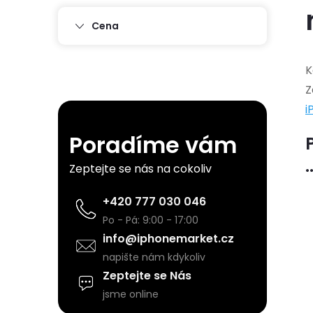
s
Cena
t
K
Z
r
i
a
Poradíme vám
n
.
Zeptejte se nás na cokoliv
n
+420 777 030 046
Po - Pá: 9:00 - 17:00
í
info@iphonemarket.cz
napište nám kdykoliv
p
Zeptejte se Nás
jsme online
a