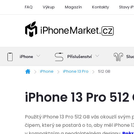
Přejít
FAQ
Výkup
Magazín
Kontakty
Stavy i
na
obsah
iPhone
Příslušenství
Slu
iPhone
iPhone 13 Pro
512 GB
Domů
iPhone 13 Pro 512
Použitý iPhone 13 Pro 512 GB vás okouzlí svým
čipem, který se postará o to, aby měl iPhone 13
v kompaktním a neodolatelném designu.
Pokr