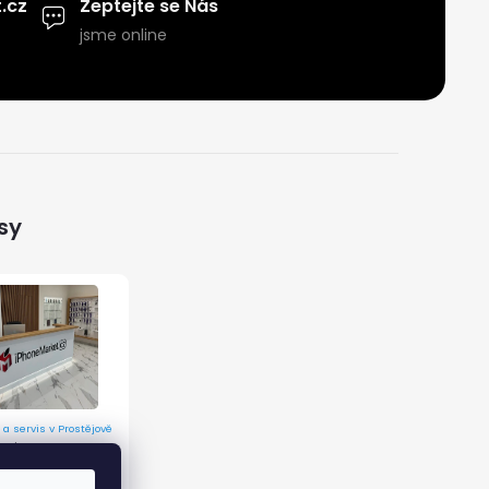
.cz
Zeptejte se Nás
jsme online
sy
 a servis v Prostějově
 9/12, 796 01 Prostějov
ormací