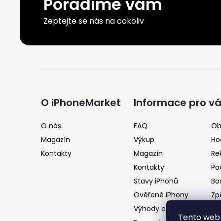
Poradíme vám
Zeptejte se nás na cokoliv
Z
á
O iPhoneMarket
Informace pro v
p
O nás
FAQ
Ob
Magazín
Výkup
Ho
a
Kontakty
Magazín
Re
Kontakty
Po
t
Stavy iPhonů
Bo
Ověřené iPhony
Zp
í
Výhody e-shopu
Tento web 