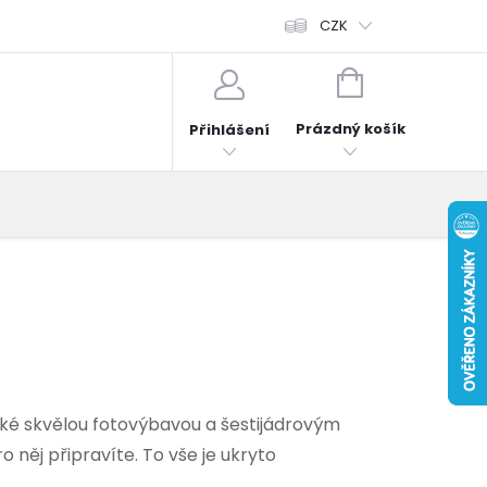
fonů
Obchodní podmínky
Hodnocení obchodu
CZK
Reklama
NÁKUPNÍ
KOŠÍK
Prázdný košík
Přihlášení
aké skvělou fotovýbavou a šestijádrovým
 něj připravíte. To vše je ukryto