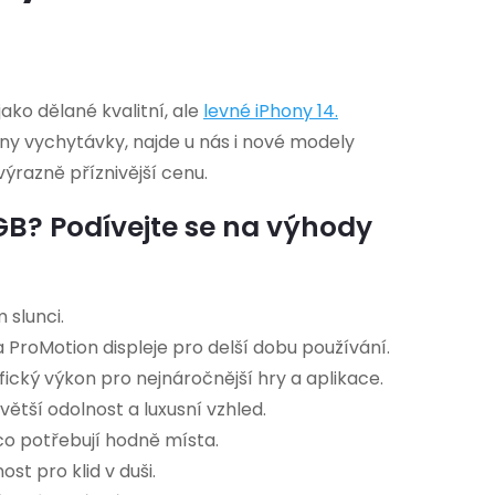
ko dělané kvalitní, ale
levné
iPhony 14
.
chny vychytávky, najde u nás i nové modely
výrazně příznivější cenu.
GB? Podívejte se na výhody
 slunci.
 ProMotion displeje pro delší dobu používání.
fický výkon pro nejnáročnější hry a aplikace.
ětší odolnost a luxusní vzhled.
 co potřebují hodně místa.
st pro klid v duši.