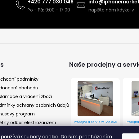
+420 777 030 046
info@iphonemarket
Po - Pá: 9:00 - 17:00
napište nám kdykoliv
ás
Naše prodejny a servi
chodní podmínky
dnocení obchodu
klamace a vrácení zboží
dmínky ochrany osobních údajů
nusový program
ětný odběr elektrozařízení
Prodejna a servis ve Vyškově
Prodejna
Husova 9/10, Vyškov 682 01
Prostějov
používá soubory cookie. Dalším procházením
Více informací
Více inf