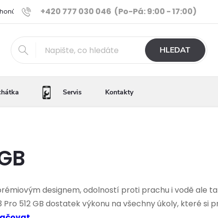
+420 777 030 046
(Po-Pá: 9:00 - 17:00)
Phonů
Ověřené iPhony
Výhody e-shopu
Porovnání tele
HLEDAT
chátka
Servis
Kontakty
 GB
 prémiovým designem, odolností proti prachu i vodě ale t
 Pro 512 GB dostatek výkonu na všechny úkoly, které si pro
ačovat...