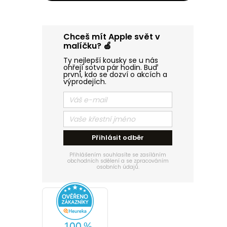
n
Chceš mít Apple svět v
e
malíčku? 🍏
Ty nejlepší kousky se u nás
l
ohřejí sotva pár hodin. Buď
první, kdo se dozví o akcích a
výprodejích.
Přihlásit odběr
Přihlášením souhlasíte se zasíláním
obchodních sdělení a se zpracováním
osobních údajů.