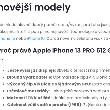
novější modely
do hledá hlavně dobrý poměr cena/výkon, pro toho jsou ja
ákazníci, kteří si potrpí na nejnovější technologie a vše
Phone 15
nebo
iPhone 16
. Oproti novému telefonu však za 
Proč právě Apple iPhone 13 PRO 512 
...
Ještě vyšší jas displeje:
Skvělá čitelnost i na přímém
Dlouhá výdrž baterie:
Optimalizace čipu A15 Bionic a
Výkonný čip A15 Bionic s 5jádrovým GPU:
Extra gra
Prémiové materiály:
Chirurgická nerezová ocel pro v
Možnost 1TB úložiště:
Ideální pro profesionály a ty,
Odolnost vůči vodě a prachu (IP68):
Zvýšená odolno