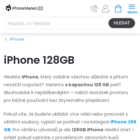
Přejít
NÁKUPNÍ
na
KOŠÍK
obsah
HLEDAT
iPhone
iPhone 128GB
Hledáte
iPhone
, který zvládne všechno důležité a přitom
nezatíží rozpočet? Varianta
s kapacitou 128 GB
patří
dlouhodobě k nejoblíbenějším – nabízí dostatek prostoru
pro běžné používání bez zbytečného přeplácení.
Pokud víte, že budete ukládat více videí nebo pracovat s
většími soubory, vyplatí se podívat i na kategorii
iPhone 256
GB
. Pro většinu uživatelů je ale
128GB iPhone
ideální start –
zvlášť pokud vybíráte z prověřených zánovních kusů.