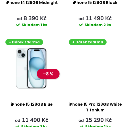
p
iPhone 14 128GB Midnight
iPhone 15 128GB Black
p
r
8 390 Kč
11 490 Kč
r
od
od
Skladem
1 ks
Skladem
2 ks
o
o
+ Dárek zdarma
+ Dárek zdarma
d
d
u
u
k
–8 %
k
t
t
ů
ů
iPhone 15 128GB Blue
iPhone 15 Pro 128GB White
Titanium
11 490 Kč
15 290 Kč
od
od
Skladem
3 ks
Skladem
1 ks