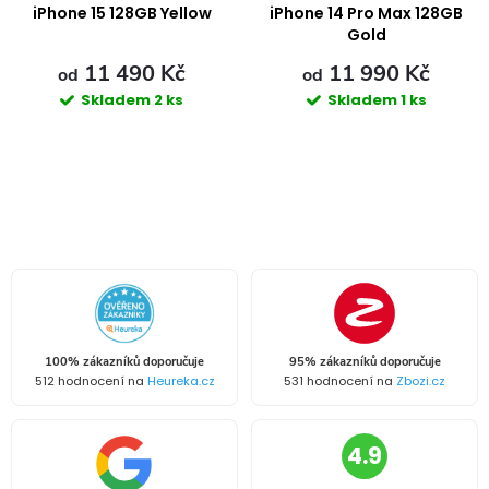
iPhone 15 128GB Yellow
iPhone 14 Pro Max 128GB
Gold
11 490 Kč
11 990 Kč
od
od
Skladem
2 ks
Skladem
1 ks
O
v
l
á
100% zákazníků doporučuje
95% zákazníků doporučuje
d
512 hodnocení na
Heureka.cz
531 hodnocení na
Zbozi.cz
a
4.9
c