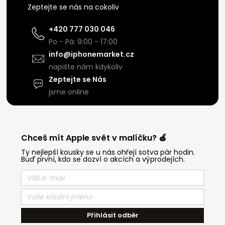
Zeptejte se nás na cokoliv
+420 777 030 046
Po - Pá: 9:00 - 17:00
info@iphonemarket.cz
napište nám kdykoliv
Zeptejte se Nás
jsme online
Chceš mít Apple svět v malíčku? 🍏
Ty nejlepší kousky se u nás ohřejí sotva pár hodin.
Buď první, kdo se dozví o akcích a výprodejích.
Přihlásit odběr