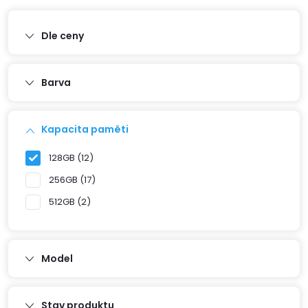
Dle ceny
Barva
Kapacita paměti
128GB
12
256GB
17
512GB
2
Model
Stav produktu