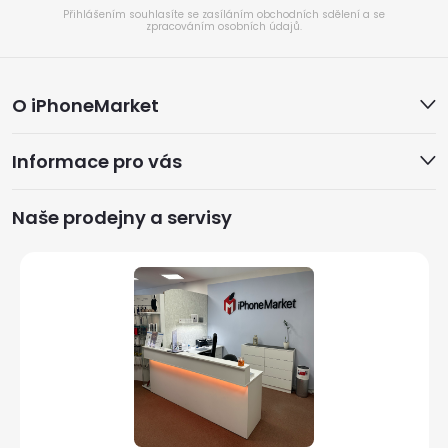
Přihlášením souhlasíte se zasíláním obchodních sdělení a se
zpracováním osobních údajů.
Z
O iPhoneMarket
á
Informace pro vás
p
a
Naše prodejny a servisy
t
í