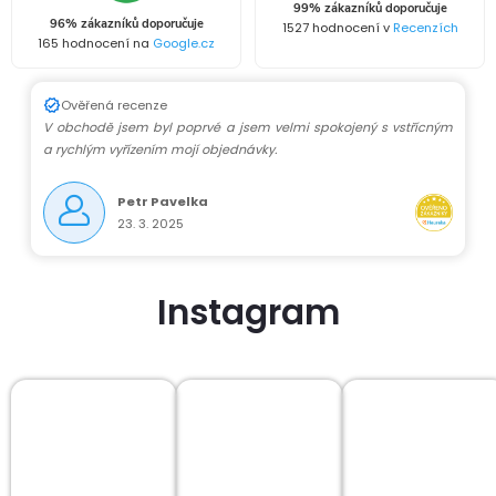
99% zákazníků doporučuje
í
96% zákazníků doporučuje
1527 hodnocení v
Recenzích
165 hodnocení na
Google.cz
p
r
Ověřená recenze
V obchodě jsem byl poprvé a jsem velmi spokojený s vstřícným
v
a rychlým vyřízením mojí objednávky.
k
Petr Pavelka
23. 3. 2025
y
v
Instagram
ý
p
i
s