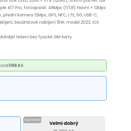
etina XDR OLED 2556 × 1179 (120Hz), vnitřní paměť 128
ple A17 Pro, fotoaparát: 48Mpx (f/1,8) hlavní + 12Mpx
v, přední kamera 12Mpx, GPS, NFC, LTE, 5G, USB-C,
abíjení, bezdrátové nabíjení 15W, model 2023, iOS
olnější řešení bez fyzické SIM karty.
notě
1196 Kč
Velmi dobrý