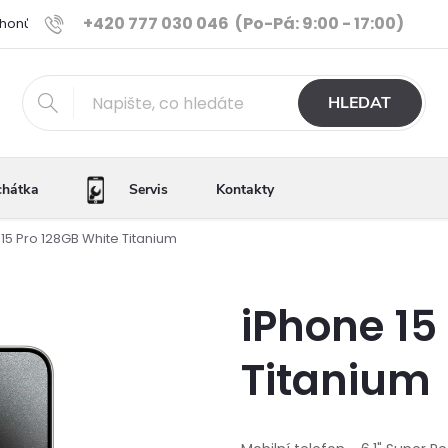
+420 777 030 046
(Po-Pá: 9:00 - 17:00)
Phonů
Ověřené iPhony
Výhody e-shopu
Porovnání tele
HLEDAT
chátka
Servis
Kontakty
15 Pro 128GB White Titanium
iPhone 15
Titanium