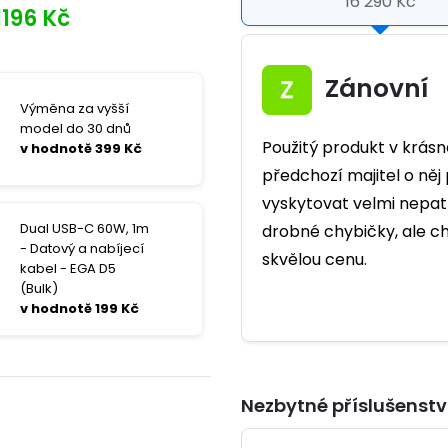
16 290 Kč
1196 Kč
Zánovní
Výměna za vyšší
model do 30 dnů
Použitý produkt v krásn
v hodnotě 399 Kč
předchozí majitel o ně
vyskytovat velmi nepatr
Dual USB-C 60W, 1m
drobné chybičky, ale c
- Datový a nabíjecí
skvělou cenu.
kabel - EGA D5
(Bulk)
v hodnotě 199 Kč
Nezbytné příslušenstv