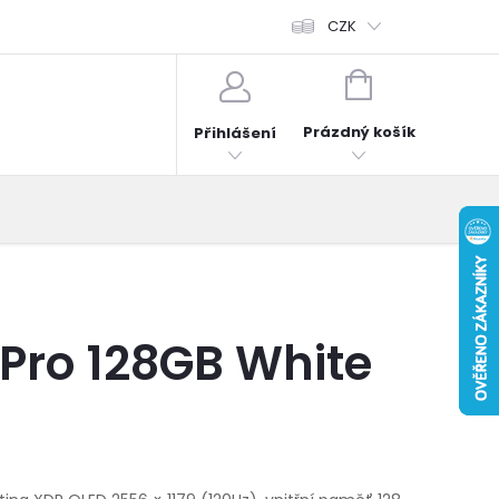
fonů
Obchodní podmínky
Hodnocení obchodu
CZK
Reklama
NÁKUPNÍ
KOŠÍK
Prázdný košík
Přihlášení
 Pro 128GB White