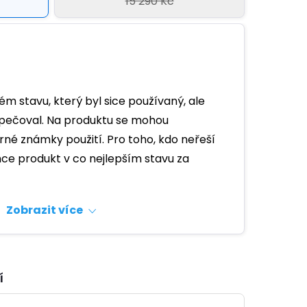
15 290 Kč
ém stavu, který byl sice používaný, ale
j pečoval. Na produktu se mohou
né známky použití. Pro toho, kdo neřeší
hce produkt v co nejlepším stavu za
Zobrazit více
í