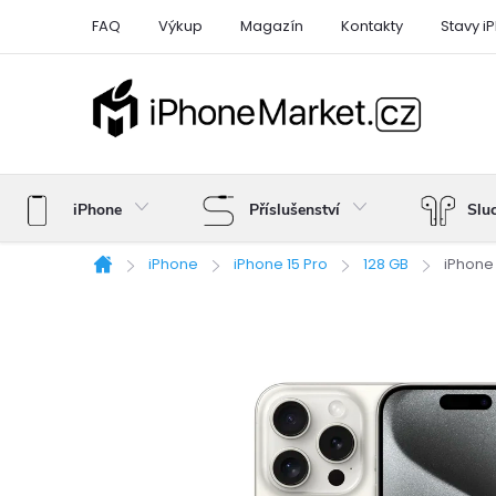
Přejít
FAQ
Výkup
Magazín
Kontakty
Stavy i
na
obsah
iPhone
Příslušenství
Slu
iPhone
iPhone 15 Pro
128 GB
iPhone 
Domů