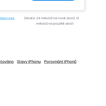
lídací pes
Záruka
:
24 měsíců na nové zboží, 12
měsíců na použité zboží
stováno
Stavy iPhonu
Porovnání iPhonů