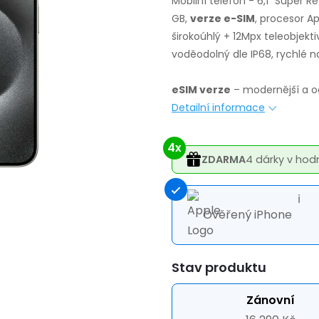
Mobilní telefon - 6,1" Super R
GB,
verze e-SIM
, procesor Ap
širokoúhlý + 12Mpx teleobjekti
voděodolný dle IP68, rychlé n
eSIM verze
– modernější a od
Detailní informace
4x
ZDARMA
4 dárky v hod
ℹ
Ověřený iPhone
Varianta
Zánovní