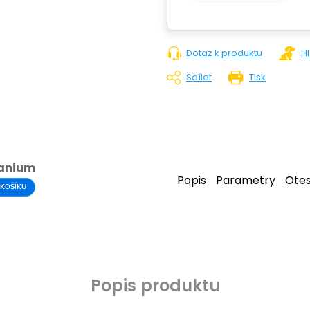
Dotaz k produktu
H
Sdílet
Tisk
tanium
Popis
Parametry
Ote
 KOŠÍKU
Popis produktu