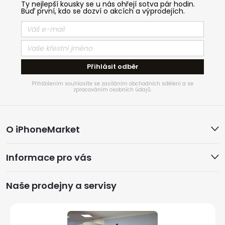
Ty nejlepší kousky se u nás ohřejí sotva pár hodin.
Buď první, kdo se dozví o akcích a výprodejích.
Přihlásit odběr
Přihlášením souhlasíte se zasíláním obchodních sdělení a se
zpracováním osobních údajů.
Z
O iPhoneMarket
á
Informace pro vás
p
a
Naše prodejny a servisy
t