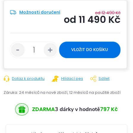
Možnosti doručení
od 12 490 Kč
od
11 490 Kč
Měrn
cena:
VLOŽIT DO KOŠÍKU
Dotaz k produktu
Hlídací pes
Sdílet
Záruka
:
24 měsíců na nové zboží, 12 měsíců na použité zboží
ZDARMA
797 Kč
3 dárky v hodnotě