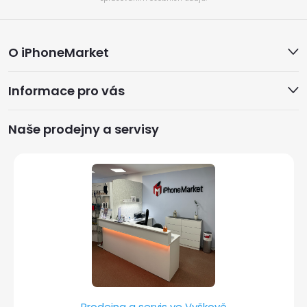
Z
O iPhoneMarket
á
Informace pro vás
p
a
Naše prodejny a servisy
t
í
Prodejna a servis ve Vyškově