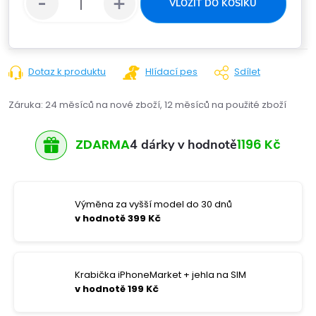
VLOŽIT DO KOŠÍKU
Dotaz k produktu
Hlídací pes
Sdílet
Záruka
:
24 měsíců na nové zboží, 12 měsíců na použité zboží
ZDARMA
1196 Kč
4 dárky v hodnotě
Výměna za vyšší model do 30 dnů
v hodnotě 399 Kč
Krabička iPhoneMarket + jehla na SIM
v hodnotě 199 Kč