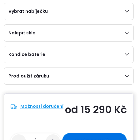
Vybrat nabíječku
Nalepit sklo
Kondice baterie
Prodloužit záruku
od
15 290 Kč
Možnosti doručení
Měrn
cena: