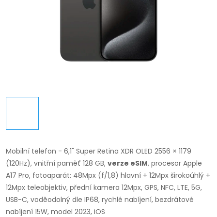
Mobilní telefon - 6,1" Super Retina XDR OLED 2556 × 1179
(120Hz), vnitřní paměť 128 GB,
verze eSIM
, procesor Apple
A17 Pro, fotoaparát: 48Mpx (f/1,8) hlavní + 12Mpx širokoúhlý +
12Mpx teleobjektiv, přední kamera 12Mpx, GPS, NFC, LTE, 5G,
USB-C, voděodolný dle IP68, rychlé nabíjení, bezdrátové
nabíjení 15W, model 2023, iOS