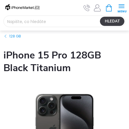
Přejít
NÁKUPNÍ
na
KOŠÍK
obsah
HLEDAT
128 GB
iPhone 15 Pro 128GB
Black Titanium