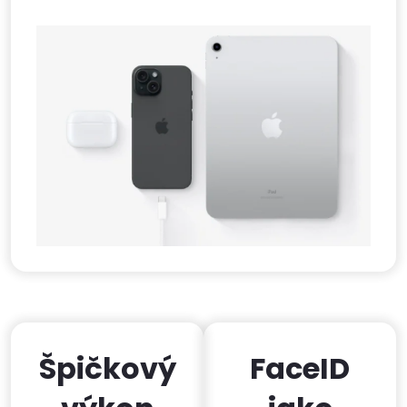
Špičkový
FaceID