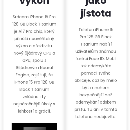
výkon
jako
jistota
Srdcem iPhone 15 Pro
128 GB Black Titanium
Telefon iPhone 15
je A17 Pro chip, který
Pro 128 GB Black
přináší neuvěřitelný
Titanium nabízí
výkon a efektivitu.
uživatelům známou
Nový 6jádrový CPU a
funkci Face ID. Mobil
GPU, spolu s
tak odemykáte
16jádrovým Neural
pomocí svého
Engine, zajišťují, že
obličeje, což by mělo
iPhone 15 Pro 128 GB
být mnohem
Black Titanium
bezpečnější než
zvládne i ty
odemykání otiskem
nejnáročnější úkoly s
prstu. Tu ani v tomto
lehkostí a grácií.
telefonu neobjevíte.