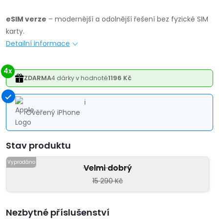
eSIM verze
– modernější a odolnější řešení bez fyzické SIM
karty.
Detailní informace
4x
ZDARMA
4 dárky v hodnotě
1196 Kč
ℹ
Ověřený iPhone
Varianta
Velmi dobrý
15 290 Kč
Nezbytné příslušenství