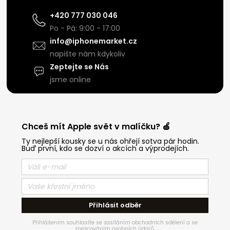
+420 777 030 046
Po - Pá: 9:00 - 17:00
info@iphonemarket.cz
napište nám kdykoliv
Zeptejte se Nás
jsme online
Chceš mít Apple svět v malíčku? 🍏
Ty nejlepší kousky se u nás ohřejí sotva pár hodin.
Buď první, kdo se dozví o akcích a výprodejích.
Přihlásit odběr
Přihlášením souhlasíte se zasíláním obchodních sdělení a se
zpracováním osobních údajů.