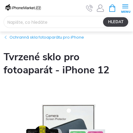
Přejít
NÁKUPNÍ
na
KOŠÍK
obsah
HLEDAT
Ochranná skla fotoaparátu pro iPhone
Tvrzené sklo pro
fotoaparát - iPhone 12