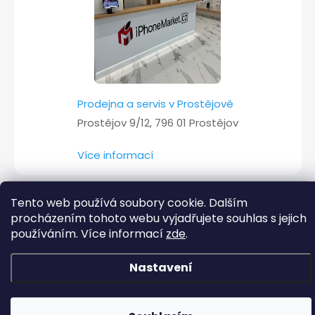
Prodejna a servis v Prostějově
Prostějov 9/12, 796 01 Prostějov
Více informací
Tento web používá soubory cookie. Dalším
Copyright 2026
iPhoneMarket.cz
. Všechna práva vyhrazena.
procházením tohoto webu vyjadřujete souhlas s jejich
používáním. Více informací
zde
.
Vytvořil Shoptet
Nastavení