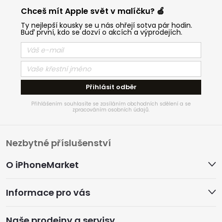
Chceš mít Apple svět v malíčku? 🍏
Ty nejlepší kousky se u nás ohřejí sotva pár hodin.
Buď první, kdo se dozví o akcích a výprodejích.
Přihlásit odběr
Přihlášením souhlasíte se zasíláním obchodních sdělení a se
zpracováním osobních údajů.
Z
Nezbytné příslušenství
á
O iPhoneMarket
p
Informace pro vás
a
Naše prodejny a servisy