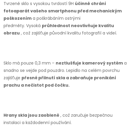
Tvrzené sklo s vysokou tvrdostí 9H
účinně chrání
fotoaparát vašeho smartphonu před mechanickým
poškozením
a poškrábáním ostrými
předměty.
Vysoká
průhlednost neovlivňuje kvalitu
obrazu
, což zajišťuje původní kvalitu fotografií a videí.
Sklo má pouze 0,3 mm –
neztlušťuje kamerový systém
a
snadno se vejde pod pouzdro.
Lepidlo na celém povrchu
zajišťuje
přesné přilnutí skla a zabraňuje pronikání
prachu a nečistot pod čočku.
Hrany skla jsou zaoblené
, což zaručuje bezpečnou
instalaci a každodenní používání.