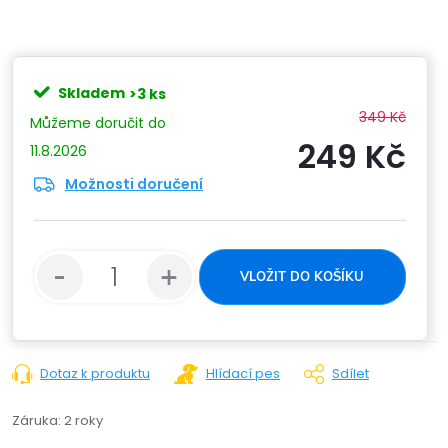
Skladem
>3 ks
349 Kč
249 Kč
11.8.2026
Možnosti doručení
Měrn
cena:
VLOŽIT DO KOŠÍKU
Dotaz k produktu
Hlídací pes
Sdílet
Záruka
:
2 roky