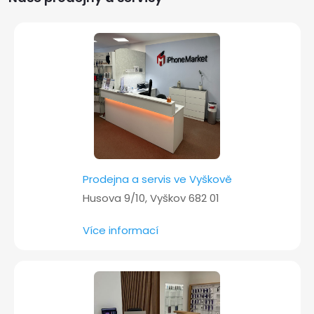
t
í
Prodejna a servis ve Vyškově
Husova 9/10, Vyškov 682 01
Více informací