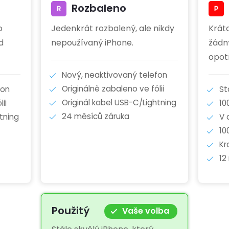
Rozbaleno
o
Jedenkrát rozbalený, ale nikdy
Krát
d
nepoužívaný iPhone.
žádn
opot
Nový, neaktivovaný telefon
Originálně zabaleno ve fólii
fon
St
Originál kabel USB-C/Lightning
ii
10
24 měsíců záruka
tning
V 
10
Kr
12
Použitý
Vaše volba