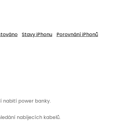
stováno
Stavy iPhonu
Porovnání iPhonů
í nabití power banky.
hledání nabíjecích kabelů.