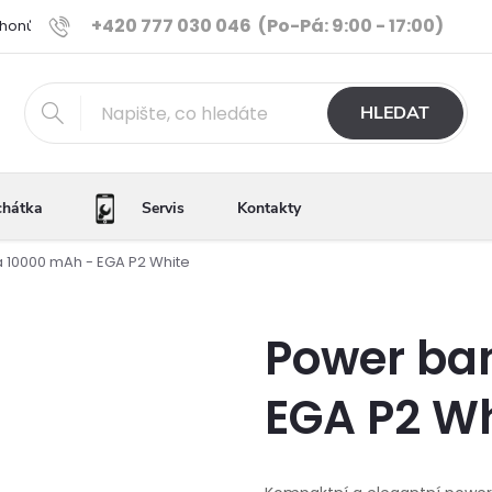
+420 777 030 046
(Po-Pá: 9:00 - 17:00)
Phonů
Ověřené iPhony
Výhody e-shopu
Porovnání tele
HLEDAT
chátka
Servis
Kontakty
 10000 mAh - EGA P2 White
Power ba
EGA P2 Wh