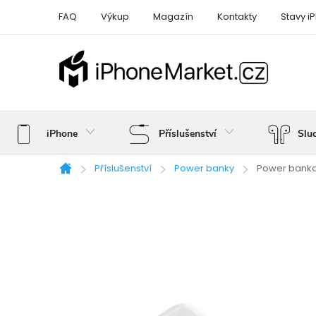
Přejít
FAQ
Výkup
Magazín
Kontakty
Stavy i
na
obsah
iPhone
Příslušenství
Slu
Příslušenství
Power banky
Power banka
Domů