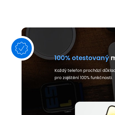
100% otestovaný
m
Každý telefon prochází důkla
pro zajištění 100% funkčnosti.