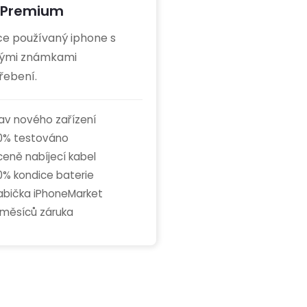
Premium
ce používaný iphone s
ými známkami
řebení.
av nového zařízení
0% testováno
ceně nabíjecí kabel
0% kondice baterie
abička iPhoneMarket
 měsíců záruka