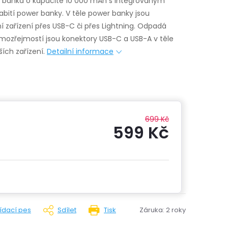
 banka o kapacitě 10 000 mAh s integrovaným
nabití power banky.
V těle power banky jsou
ní zařízení přes USB-C či přes Lightning. Odpadá
mozřejmostí jsou konektory USB-C a USB-A v těle
ích zařízení.
Detailní informace
699 Kč
599 Kč
Měrná
cena:
lídací pes
Sdílet
Tisk
Záruka
:
2 roky