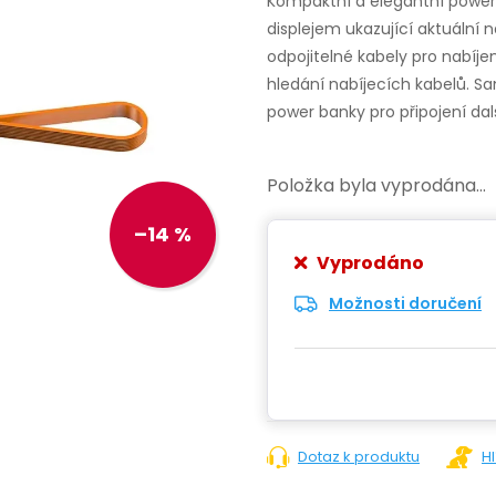
Kompaktní a elegantní power
displejem ukazující aktuální 
odpojitelné kabely pro nabíje
hledání nabíjecích kabelů.
Sa
power banky pro připojení dalš
Položka byla vyprodána…
–14 %
Vyprodáno
Možnosti doručení
Dotaz k produktu
H