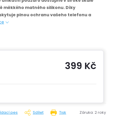
e unikátní pouzdro dostupné v široké škále
ě měkkého matného silikonu.
Díky
kytuje plnou ochranu vašeho telefonu a
ce
399 Kč
Měrná
cena:
lídací pes
Sdílet
Tisk
Záruka
:
2 roky