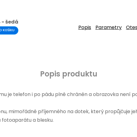
4 - šedá
Popis
Parametry
Ote
O KOŠÍKU
Popis produktu
mu je telefon i po pádu plně chráněn a obrazovka není p
onu, mimořádně příjemného na dotek, který propůjčuje je
u fotoaparátu a blesku.