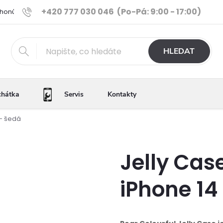
+420 777 030 046
(Po-Pá: 9:00 - 17:00)
Phonů
Ověřené iPhony
Výhody e-shopu
Porovnání tele
HLEDAT
chátka
Servis
Kontakty
 - šedá
Jelly Cas
iPhone 14