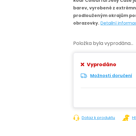
Roar Colourful Jelly Case j
barev, vyrobené z extrémn
prodlouženým okrajům pos
obrazovky.
Detailní informa
Položka byla vyprodána…
Vyprodáno
Možnosti doručení
Dotaz k produktu
H