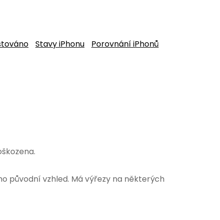
stováno
Stavy iPhonu
Porovnání iPhonů
oškozena.
ho původní vzhled.
Má výřezy na některých