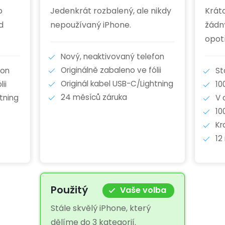
o
Jedenkrát rozbalený, ale nikdy
Krát
d
nepoužívaný iPhone.
žádn
opot
Nový, neaktivovaný telefon
Originálně zabaleno ve fólii
fon
St
Originál kabel USB-C/Lightning
ii
10
24 měsíců záruka
tning
V 
10
Kr
12
Použitý
Vaše volba
Stále skvělý iPhone, který
dělíme do 3 kategorií.