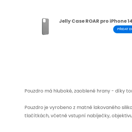
Jelly Case ROAR pro iPhone 1
PŘIDAT D
Pouzdro má hluboké, zaoblené hrany - díky to
Pouzdro je vyrobeno z matně lakovaného silik
tlačítkách, včetně vstupní nabíječky, objektiv