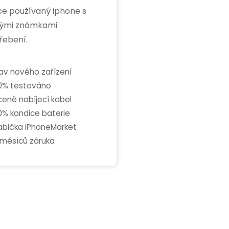
ce používaný iphone s
ými známkami
řebení.
av nového zařízení
0% testováno
ceně nabíjecí kabel
0% kondice baterie
abička iPhoneMarket
 měsíců záruka