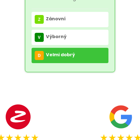
Zánovní
Výborný
Velmi dobrý
★★★★★
★★★★