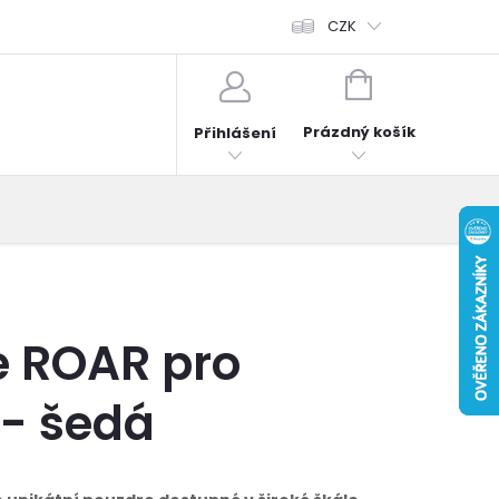
fonů
Obchodní podmínky
Hodnocení obchodu
CZK
Reklama
NÁKUPNÍ
KOŠÍK
Prázdný košík
Přihlášení
e ROAR pro
 - šedá