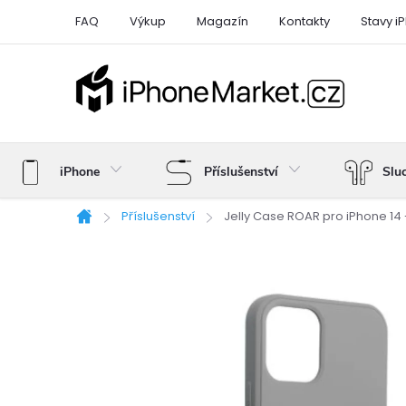
Přejít
FAQ
Výkup
Magazín
Kontakty
Stavy i
na
obsah
iPhone
Příslušenství
Slu
Příslušenství
Jelly Case ROAR pro iPhone 14
Domů