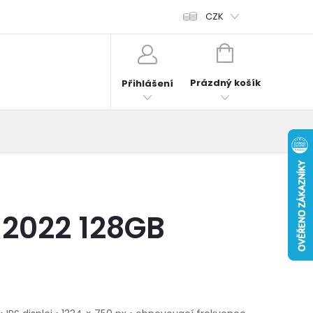
fonů
Obchodní podmínky
Hodnocení obchodu
CZK
Reklama
NÁKUPNÍ
KOŠÍK
Prázdný košík
Přihlášení
 2022 128GB