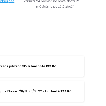
lídací pes
Záruka
:
24 měsíců na nové zboží, 12
měsíců na použité zboží
ket + jehla na SIM
v hodnotě 199 Kč
pro iPhone 7/8/SE 20/SE 22
v hodnotě 299 Kč