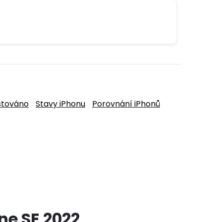
stováno
Stavy iPhonu
Porovnání iPhonů
ne SE 2022