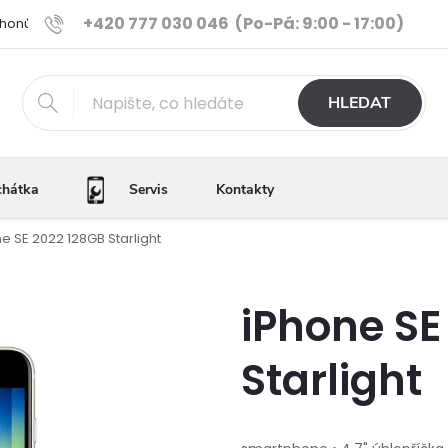
+420 777 030 046
(Po-Pá: 9:00 - 17:00)
Phonů
Ověřené iPhony
Výhody e-shopu
Porovnání tele
HLEDAT
chátka
Servis
Kontakty
e SE 2022 128GB Starlight
iPhone SE
Starlight