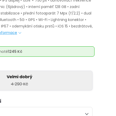
• IPS displej • 1334 × 750 px • obnovovací frekvence
nic (6jádrový) • interní paměť 128 GB • zadní
 stabilizace • přední fotoaparát 7 Mpx (f/2.2) • dual
luetooth • 5G • GPS • Wi-Fi • Lightning konektor •
 IP67 • odemykání otisku prstů • iOS 15 • bezdrátové,
 informace
notě
1245 Kč
Velmi dobrý
4 290 Kč
í