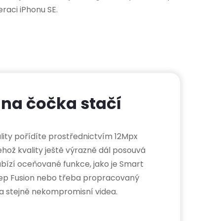
eraci iPhonu SE.
dna čočka stačí
ality pořídíte prostřednictvím 12Mpx
ehož kvality ještě výrazně dál posouvá
abízí oceňované funkce, jako je Smart
eep Fusion nebo třeba propracovaný
 a stejně nekompromisní videa.