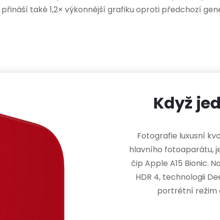
 přináší také 1,2× výkonnější grafiku oproti předchozí gen
Když je
Fotografie luxusní kv
hlavního fotoaparátu, j
čip Apple A15 Bionic. N
HDR 4, technologii D
portrétní režim