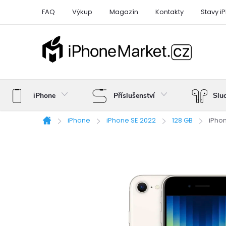
Přejít
FAQ
Výkup
Magazín
Kontakty
Stavy i
na
obsah
iPhone
Příslušenství
Slu
iPhone
iPhone SE 2022
128 GB
iPhon
Domů