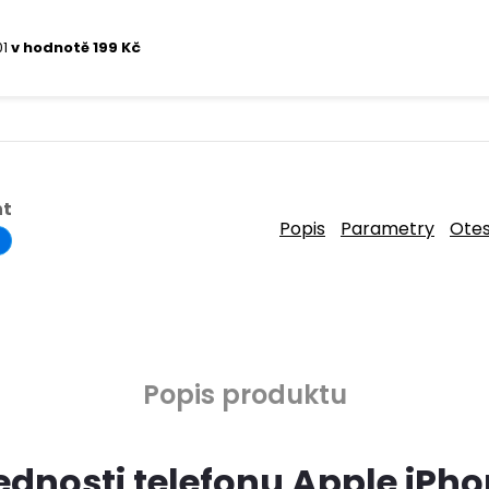
01
v hodnotě 199 Kč
ht
Popis
Parametry
Ote
Popis produktu
ednosti telefonu Apple iPho