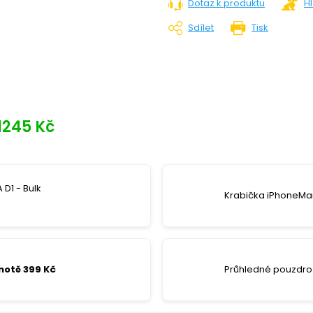
Dotaz k produktu
H
Sdílet
Tisk
1245 Kč
 D1 - Bulk
Krabička iPhoneMar
notě 399 Kč
Průhledné pouzdro 