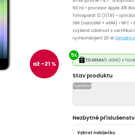
smartphone • 4,7" úhlopříčka 
60 Hz • procesor Apple A15 Bio
fotoaparát 12 (f/1.8) • optická
SIM (nanoSIM + eSIM) • NFC • B
zvýšená odolnost s certifikací
rychlonabíjení 20 W
Detailní
5x
ZDARMA
5 dárků v hod
až –21 %
Varianta
Nezbytné příslušenstv
Vybrat nabíječku