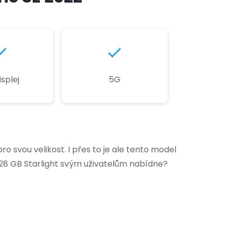
isplej
5G
o svou velikost. I přes to je ale tento model
128 GB Starlight svým uživatelům nabídne?