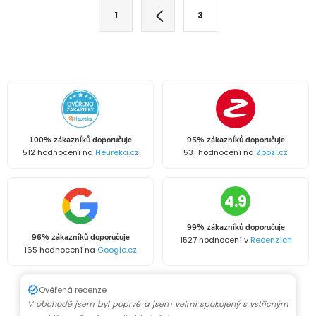
O
S
1
3
t
v
r
l
á
n
á
k
d
o
v
100% zákazníků doporučuje
95% zákazníků doporučuje
a
512 hodnocení na
Heureka.cz
531 hodnocení na
Zbozi.cz
á
c
n
4.9
í
í
p
99% zákazníků doporučuje
96% zákazníků doporučuje
1527 hodnocení v
Recenzích
165 hodnocení na
Google.cz
r
v
Ověřená recenze
V obchodě jsem byl poprvé a jsem velmi spokojený s vstřícným