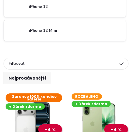
iPhone 12
iPhone 12 Mini
Filtrovat
Ř
Nejprodávanější
V
a
Nejlevnější
Garance 100% kondice
ROZBALENO
baterie
ý
Nejdražší
z
+ Dárek zdarma
+ Dárek zdarma
Abecedně
p
e
–4 %
–4 %