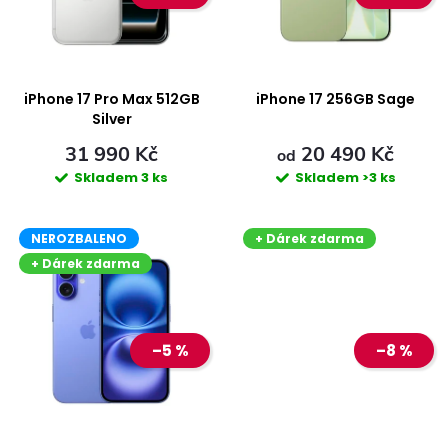
i
n
s
í
p
iPhone 17 Pro Max 512GB
iPhone 17 256GB Sage
p
Silver
r
31 990 Kč
20 490 Kč
r
od
Skladem
3 ks
Skladem
>3 ks
o
o
NEROZBALENO
+ Dárek zdarma
d
d
+ Dárek zdarma
u
u
k
–5 %
–8 %
k
t
t