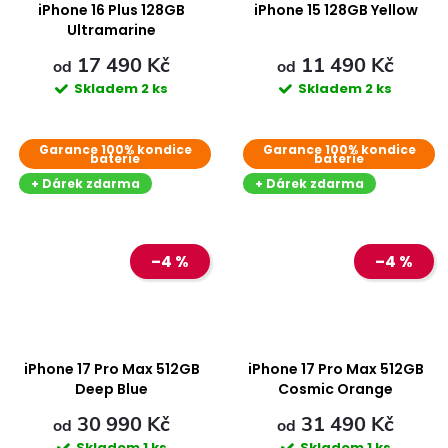
ů
ů
iPhone 16 Plus 128GB
iPhone 15 128GB Yellow
Ultramarine
17 490 Kč
11 490 Kč
od
od
Skladem
2 ks
Skladem
2 ks
Garance 100% kondice
Garance 100% kondice
baterie
baterie
+ Dárek zdarma
+ Dárek zdarma
–4 %
–4 %
iPhone 17 Pro Max 512GB
iPhone 17 Pro Max 512GB
Deep Blue
Cosmic Orange
30 990 Kč
31 490 Kč
od
od
Skladem
1 ks
Skladem
1 ks