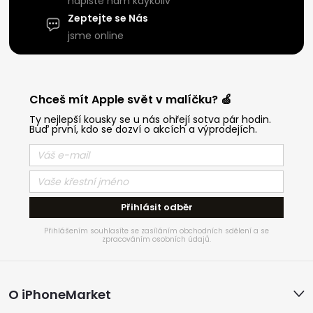
napište nám kdykoliv
Zeptejte se Nás
jsme online
Chceš mít Apple svět v malíčku? 🍏
Ty nejlepší kousky se u nás ohřejí sotva pár hodin.
Buď první, kdo se dozví o akcích a výprodejích.
Přihlásit odběr
Přihlášením souhlasíte se zasíláním obchodních sdělení a se
zpracováním osobních údajů.
Z
O iPhoneMarket
á