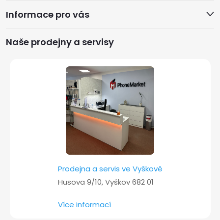
Informace pro vás
p
a
Naše prodejny a servisy
t
í
Prodejna a servis ve Vyškově
Husova 9/10, Vyškov 682 01
Více informací