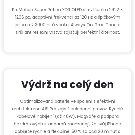
ProMotion Super Retina XDR OLED s rozlišením 2622 ×
1206 px, adaptivní frekvencí až 120 Hz a špičkovým
jasem až 3000 nitů venku. Always‑On, True Tone a
širší antireflexní vrstva zajišťují perfektní čitelnost.
Výdrž na celý den
Optimalizovaná baterie ve spojení s efektivní
architekturou A19 Pro zajistí celodenní provoz. Rychlé
kabelové nabíjení (až 40W), MagSafe a podpora
bezdrátových standardů znamenají, že svůj iPhone
dobijete rychle a flexibilně. 50 % za cca 20 minut s