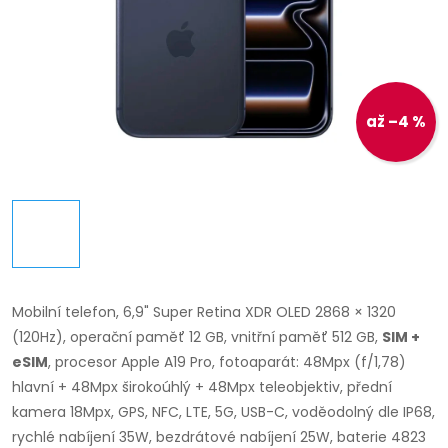
až –4 %
Mobilní telefon, 6,9" Super Retina XDR OLED 2868 × 1320
(120Hz), operační paměť 12 GB, vnitřní paměť 512 GB,
SIM +
eSIM
, procesor Apple A19 Pro, fotoaparát: 48Mpx (f/1,78)
hlavní + 48Mpx širokoúhlý + 48Mpx teleobjektiv, přední
kamera 18Mpx, GPS, NFC, LTE, 5G, USB-C, voděodolný dle IP68,
rychlé nabíjení 35W, bezdrátové nabíjení 25W, baterie 4823