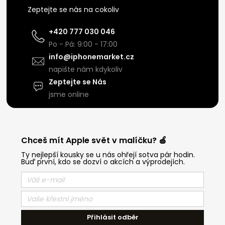
Zeptejte se nás na cokoliv
+420 777 030 046
Po - Pá: 9:00 - 17:00
info@iphonemarket.cz
napište nám kdykoliv
Zeptejte se Nás
jsme online
Chceš mít Apple svět v malíčku? 🍏
Ty nejlepší kousky se u nás ohřejí sotva pár hodin.
Buď první, kdo se dozví o akcích a výprodejích.
Přihlásit odběr