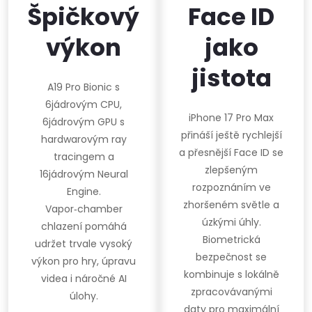
Špičkový
Face ID
výkon
jako
jistota
A19 Pro Bionic s
6jádrovým CPU,
iPhone 17 Pro Max
6jádrovým GPU s
přináší ještě rychlejší
hardwarovým ray
a přesnější Face ID se
tracingem a
zlepšeným
16jádrovým Neural
rozpoznáním ve
Engine.
zhoršeném světle a
Vapor‑chamber
úzkými úhly.
chlazení pomáhá
Biometrická
udržet trvale vysoký
bezpečnost se
výkon pro hry, úpravu
kombinuje s lokálně
videa i náročné AI
zpracovávanými
úlohy.
daty pro maximální