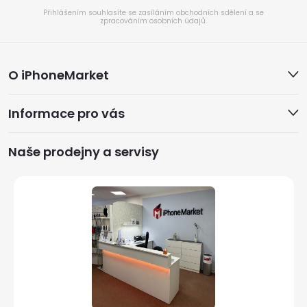
Přihlášením souhlasíte se zasíláním obchodních sdělení a se
zpracováním osobních údajů.
Z
O iPhoneMarket
á
Informace pro vás
p
a
Naše prodejny a servisy
t
í