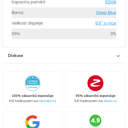
Kapacita paměti
:
512GB
Barva
:
Deep Blue
Velikost displeje
:
6,5'' a více
DPH
:
0%
Diskuse
100% zákazníků doporučuje
95% zákazníků doporučuje
512 hodnocení na
Heureka.cz
531 hodnocení na
Zbozi.cz
4.9