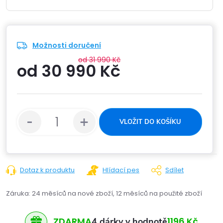
Možnosti doručení
od 31 990 Kč
od
30 990 Kč
Měrná
cena:
VLOŽIT DO KOŠÍKU
Dotaz k produktu
Hlídací pes
Sdílet
Záruka
:
24 měsíců na nové zboží, 12 měsíců na použité zboží
ZDARMA
1196 Kč
4 dárky v hodnotě