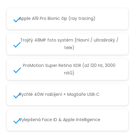
Apple A19 Pro Bionic čip (ray tracing)
Trojitý 48MP foto systém (hlavní / ultraširoký /
tele)
ProMotion Super Retina XDR (až 120 Hz, 3000
nitů)
Rychlé 40W nabíjení + MagSafe USB‑C
Vylepšená Face ID & Apple Intelligence