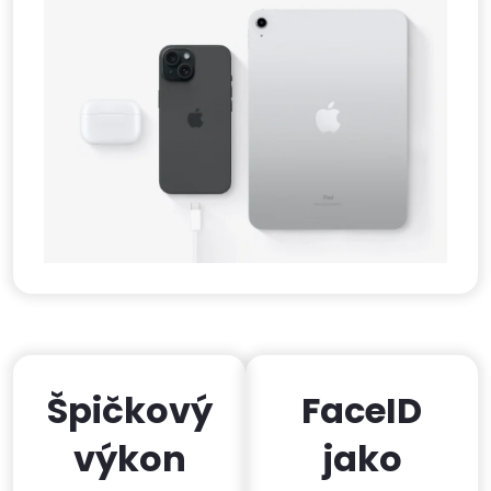
Špičkový
FaceID
výkon
jako