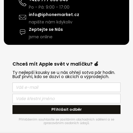
Po - Pá: 9:00 - 17:00
info@iphonemarket.cz
napište nám kdykoliv
Zeptejte se Nás
jsme online
Chceš mít Apple svět v malíčku? 🍏
Ty nejlepší kousky se u nás ohřejí sotva pár hodin.
Buď první, kdo se dozví o akcích a výprodejích.
Přihlásit odběr
Přihlášením souhlasíte se zasíláním obchodních sdělení a se
zpracováním osobních údajů.