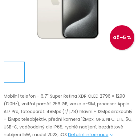
až –5 %
Mobilní telefon - 6,7" Super Retina XDR OLED 2796 × 1290
(120Hz), vnitřní paměť 256 GB, verze e-SIM, procesor Apple
A17 Pro, fotoaparát: 48Mpx (f/1,78) hlavní + 12Mpx širokoúhlý
+ 12Mpx teleobjektiv, přední kamera 12Mpx, GPS, NFC, LTE, 5G,
USB-C, voděodolný dle IP68, rychlé nabíjení, bezdrátové
nabíjení 15W, model 2023, iOS
Detailní informace