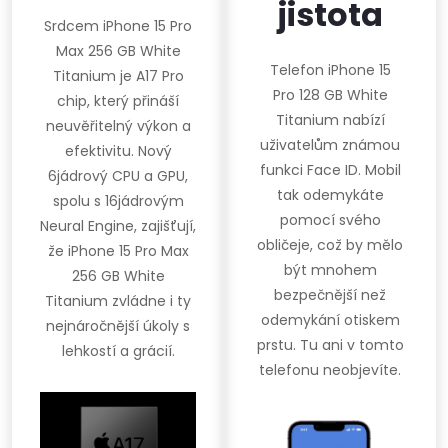
jistota
Srdcem iPhone 15 Pro
Max 256 GB White
Telefon iPhone 15
Titanium je A17 Pro
Pro 128 GB White
chip, který přináší
Titanium nabízí
neuvěřitelný výkon a
uživatelům známou
efektivitu. Nový
funkci Face ID. Mobil
6jádrový CPU a GPU,
tak odemykáte
spolu s 16jádrovým
pomocí svého
Neural Engine, zajišťují,
obličeje, což by mělo
že iPhone 15 Pro Max
být mnohem
256 GB White
bezpečnější než
Titanium zvládne i ty
odemykání otiskem
nejnáročnější úkoly s
prstu. Tu ani v tomto
lehkostí a grácií.
telefonu neobjevíte.