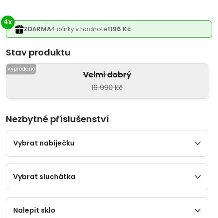
4x
ZDARMA
4 dárky v hodnotě
1196 Kč
Varianta
Velmi dobrý
16 990 Kč
Nezbytné příslušenství
Vybrat nabíječku
Vybrat sluchátka
Nalepit sklo