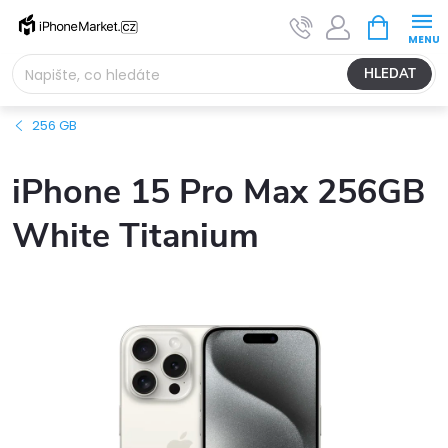
Přejít
NÁKUPNÍ
na
KOŠÍK
obsah
HLEDAT
256 GB
iPhone 15 Pro Max 256GB
White Titanium