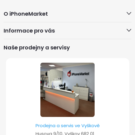
Z
O iPhoneMarket
á
Informace pro vás
p
a
Naše prodejny a servisy
t
í
Prodejna a servis ve Vyškově
Husova 9/10, Vyškov 682 01