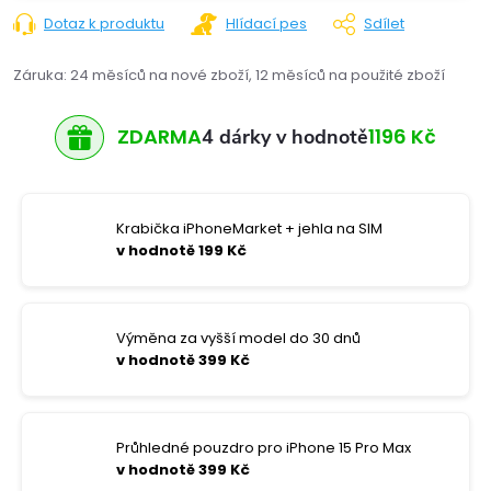
Dotaz k produktu
Hlídací pes
Sdílet
Záruka
:
24 měsíců na nové zboží, 12 měsíců na použité zboží
ZDARMA
1196 Kč
4 dárky v hodnotě
Krabička iPhoneMarket + jehla na SIM
v hodnotě 199 Kč
Výměna za vyšší model do 30 dnů
v hodnotě 399 Kč
Průhledné pouzdro pro iPhone 15 Pro Max
v hodnotě 399 Kč