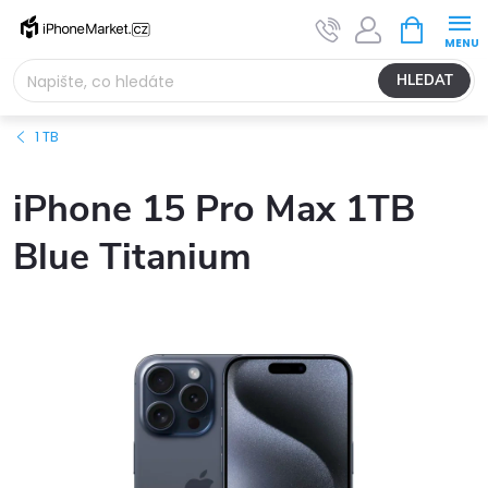
Přejít
NÁKUPNÍ
na
KOŠÍK
obsah
HLEDAT
1 TB
iPhone 15 Pro Max 1TB
Blue Titanium