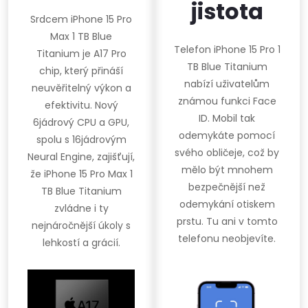
jistota
Srdcem iPhone 15 Pro
Max 1 TB Blue
Telefon iPhone 15 Pro 1
Titanium je A17 Pro
TB Blue Titanium
chip, který přináší
nabízí uživatelům
neuvěřitelný výkon a
známou funkci Face
efektivitu. Nový
ID. Mobil tak
6jádrový CPU a GPU,
odemykáte pomocí
spolu s 16jádrovým
svého obličeje, což by
Neural Engine, zajišťují,
mělo být mnohem
že iPhone 15 Pro Max 1
bezpečnější než
TB Blue Titanium
odemykání otiskem
zvládne i ty
prstu. Tu ani v tomto
nejnáročnější úkoly s
telefonu neobjevíte.
lehkostí a grácií.