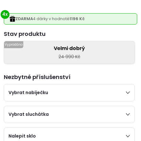
4x
ZDARMA
4 dárky v hodnotě
1196 Kč
Varianta
Velmi dobrý
24 990 Kč
Nezbytné příslušenství
Vybrat nabíječku
Vybrat sluchátka
Nalepit sklo