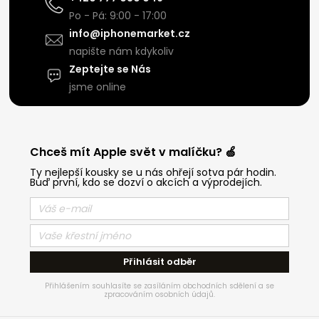
Po - Pá: 9:00 - 17:00
info@iphonemarket.cz
napište nám kdykoliv
Zeptejte se Nás
jsme online
Chceš mít Apple svět v malíčku? 🍏
Ty nejlepší kousky se u nás ohřejí sotva pár hodin.
Buď první, kdo se dozví o akcích a výprodejích.
Přihlásit odběr
Přihlášením souhlasíte se zasíláním obchodních sdělení a se
zpracováním osobních údajů.