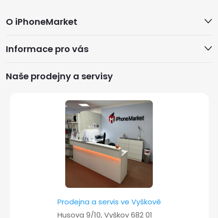
Z
O iPhoneMarket
á
Informace pro vás
p
a
Naše prodejny a servisy
t
í
Prodejna a servis ve Vyškově
Husova 9/10, Vyškov 682 01