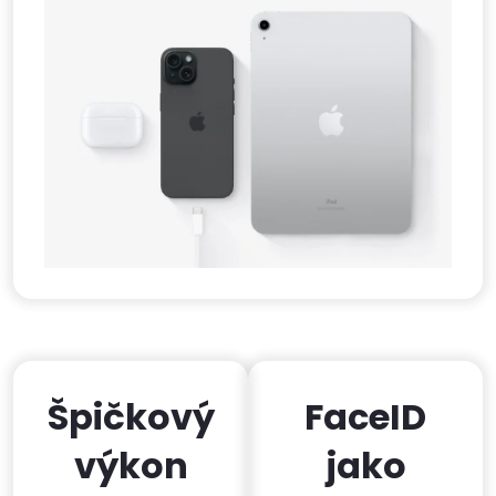
Špičkový
FaceID
výkon
jako