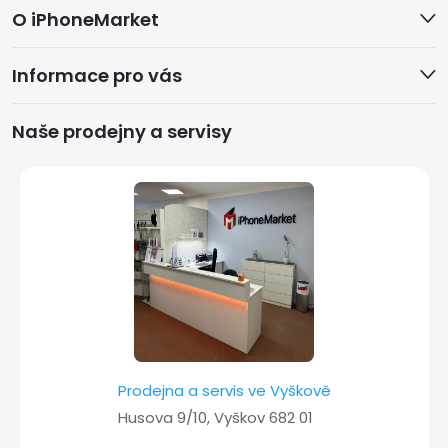
O iPhoneMarket
á
Informace pro vás
p
a
Naše prodejny a servisy
t
í
Prodejna a servis ve Vyškově
Husova 9/10, Vyškov 682 01