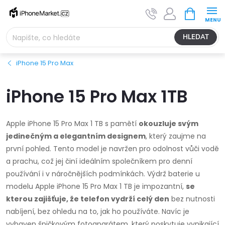
Přejít
NÁKUPNÍ
na
KOŠÍK
obsah
HLEDAT
iPhone 15 Pro Max
iPhone 15 Pro Max 1TB
Apple iPhone 15 Pro Max 1 TB s pamětí
okouzluje svým
jedinečným a elegantním designem
, který zaujme na
první pohled. Tento model je navržen pro odolnost vůči vodě
a prachu, což jej činí ideálním společníkem pro denní
používání i v náročnějších podmínkách. Výdrž baterie u
modelu Apple iPhone 15 Pro Max 1 TB je impozantní,
se
kterou zajišťuje, že telefon vydrží celý den
bez nutnosti
nabíjení, bez ohledu na to, jak ho používáte. Navíc je
vybaven špičkovým fotoaparátem, který poskytuje vynikající