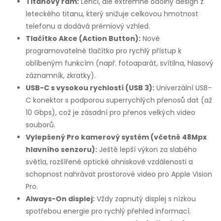
Titanový rám:
Lehčí, ale extrémně odolný design z
leteckého titanu, který snižuje celkovou hmotnost
telefonu a dodává prémiový vzhled.
Tlačítko Akce (Action Button):
Nové
programovatelné tlačítko pro rychlý přístup k
oblíbeným funkcím (např. fotoaparát, svítilna, hlasový
záznamník, zkratky).
USB-C s vysokou rychlostí (USB 3):
Univerzální USB-
C konektor s podporou superrychlých přenosů dat (až
10 Gbps), což je zásadní pro přenos velkých video
souborů.
Vylepšený Pro kamerový systém (včetně 48Mpx
hlavního senzoru):
Ještě lepší výkon za slabého
světla, rozšířené optické ohniskové vzdálenosti a
schopnost nahrávat prostorové video pro Apple Vision
Pro.
Always-On displej:
Vždy zapnutý displej s nízkou
spotřebou energie pro rychlý přehled informací.