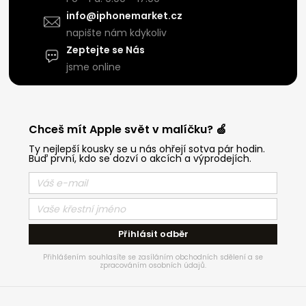
info@iphonemarket.cz
napište nám kdykoliv
Zeptejte se Nás
jsme online
Chceš mít Apple svět v malíčku? 🍏
Ty nejlepší kousky se u nás ohřejí sotva pár hodin.
Buď první, kdo se dozví o akcích a výprodejích.
Přihlásit odběr
Přihlášením souhlasíte se zasíláním obchodních sdělení a se
zpracováním osobních údajů.
Z