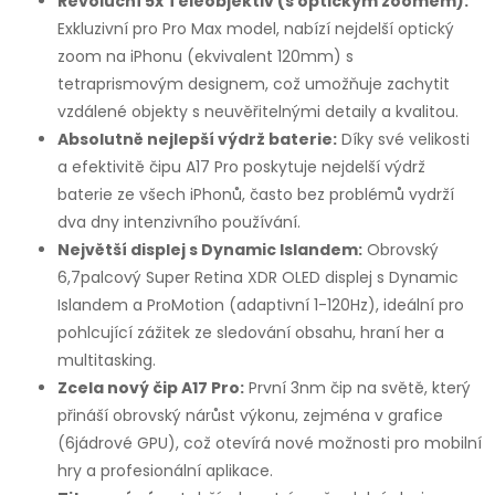
Revoluční 5x Teleobjektiv (s optickým zoomem):
Exkluzivní pro Pro Max model, nabízí nejdelší optický
zoom na iPhonu (ekvivalent 120mm) s
tetraprismovým designem, což umožňuje zachytit
vzdálené objekty s neuvěřitelnými detaily a kvalitou.
Absolutně nejlepší výdrž baterie:
Díky své velikosti
a efektivitě čipu A17 Pro poskytuje nejdelší výdrž
baterie ze všech iPhonů, často bez problémů vydrží
dva dny intenzivního používání.
Největší displej s Dynamic Islandem:
Obrovský
6,7palcový Super Retina XDR OLED displej s Dynamic
Islandem a ProMotion (adaptivní 1-120Hz), ideální pro
pohlcující zážitek ze sledování obsahu, hraní her a
multitasking.
Zcela nový čip A17 Pro:
První 3nm čip na světě, který
přináší obrovský nárůst výkonu, zejména v grafice
(6jádrové GPU), což otevírá nové možnosti pro mobilní
hry a profesionální aplikace.