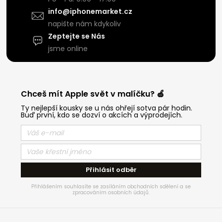
info@iphonemarket.cz
napište nám kdykoliv
Zeptejte se Nás
jsme online
Chceš mít Apple svět v malíčku? 🍏
Ty nejlepší kousky se u nás ohřejí sotva pár hodin.
Buď první, kdo se dozví o akcích a výprodejích.
Přihlásit odběr
Přihlášením souhlasíte se zasíláním obchodních sdělení a se
zpracováním osobních údajů.
Z