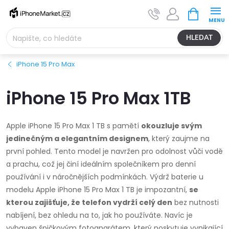
Přejít
NÁKUPNÍ
na
KOŠÍK
obsah
HLEDAT
iPhone 15 Pro Max
iPhone 15 Pro Max 1TB
Apple iPhone 15 Pro Max 1 TB s pamětí
okouzluje svým
jedinečným a elegantním designem
, který zaujme na
první pohled. Tento model je navržen pro odolnost vůči vodě
a prachu, což jej činí ideálním společníkem pro denní
používání i v náročnějších podmínkách. Výdrž baterie u
modelu Apple iPhone 15 Pro Max 1 TB je impozantní,
se
kterou zajišťuje, že telefon vydrží celý den
bez nutnosti
nabíjení, bez ohledu na to, jak ho používáte. Navíc je
vybaven špičkovým fotoaparátem, který poskytuje vynikající