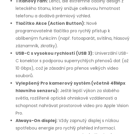
Titanový rám:
Lehčí, ale extrémně odolný design z
leteckého titanu, který snižuje celkovou hmotnost
telefonu a dodává prémiový vzhled.
Tlačítko Akce (Action Button):
Nové
programovatelné tlačítko pro rychlý přístup k
oblíbeným funkcím (např. fotoaparát, svítilna, hlasový
záznamník, zkratky).
USB-C s vysokou rychlostí (USB 3):
Univerzální USB-
C konektor s podporou superrychlých přenosů dat (až
10 Gbps), což je zásadní pro přenos velkých video
souborů.
Vylepšený Pro kamerový systém (včetně 48Mpx
hlavního senzoru):
Ještě lepší výkon za slabého
světla, rozšířené optické ohniskové vzdálenosti a
schopnost nahrávat prostorové video pro Apple Vision
Pro.
Always-On displej:
Vždy zapnutý displej s nízkou
spotřebou energie pro rychlý přehled informací.