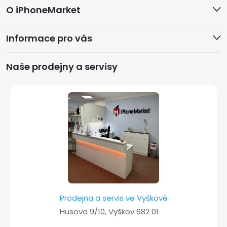
O iPhoneMarket
á
Informace pro vás
p
a
Naše prodejny a servisy
t
í
Prodejna a servis ve Vyškově
Husova 9/10, Vyškov 682 01