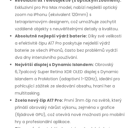
Revoluční 5x Teleobjektiv (s optickým zoomem):
Exkluzivní pro Pro Max model, nabízí nejdelší optický
zoom na iPhonu (ekvivalent 120mm) s
tetraprismovým designem, což umožňuje zachytit
vzdálené objekty s neuvěřitelnými detaily a kvalitou.
Absolutně nejlepší výdrž baterie:
Díky své velikosti
a efektivitě čipu A17 Pro poskytuje nejdelší výdrž
baterie ze všech iPhonů, často bez problémů vydrží
dva dny intenzivního používání.
Největší displej s Dynamic Islandem:
Obrovský
6,7palcový Super Retina XDR OLED displej s Dynamic
Islandem a ProMotion (adaptivní 1-120Hz), ideální pro
pohlcující zážitek ze sledování obsahu, hraní her a
multitasking.
Zcela nový čip A17 Pro:
První 3nm čip na světě, který
přináší obrovský nárůst výkonu, zejména v grafice
(6jádrové GPU), což otevírá nové možnosti pro mobilní
hry a profesionální aplikace.