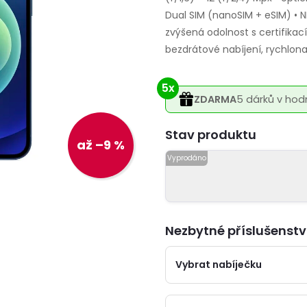
Dual SIM (nanoSIM + eSIM) • NF
zvýšená odolnost s certifikac
bezdrátové nabíjení, rychlona
5x
ZDARMA
5 dárků v hod
Varianta
až –9 %
Nezbytné příslušenstv
Vybrat nabíječku