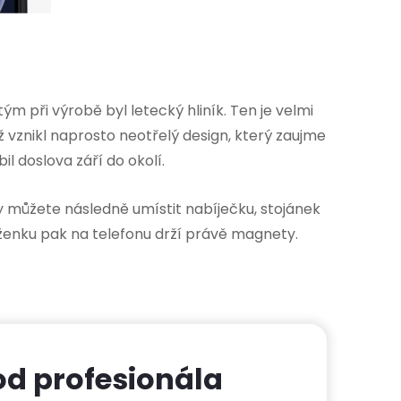
m při výrobě byl letecký hliník. Ten je velmi
vznikl naprosto neotřelý design, který zaujme
l doslova září do okolí.
y můžete následně umístit nabíječku, stojánek
ěženku pak na telefonu drží právě magnety.
od profesionála