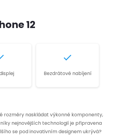
Phone 12
isplej
Bezdrátové nabíjení
malé rozměry naskládat výkonné komponenty,
vníky nejnovějších technologií je připravena
alšího se pod inovativním designem ukrývá?