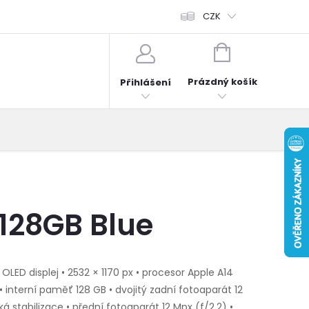
fonů
Obchodní podmínky
Hodnocení obchodu
CZK
Reklama
NÁKUPNÍ
KOŠÍK
Prázdný košík
Přihlášení
 128GB Blue
 OLED displej • 2532 × 1170 px • procesor Apple A14
 • interní paměť 128 GB • dvojitý zadní fotoaparát 12
cká stabilizace • přední fotoaparát 12 Mpx (f/2,2) •