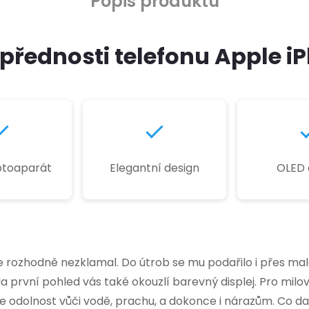
Popis produktu
přednosti telefonu Apple i
fotoaparát
Elegantní design
OLED d
lue rozhodně nezklamal. Do útrob se mu podařilo i přes 
Na první pohled vás také okouzlí barevný displej. Pro milo
se odolnost vůči vodě, prachu, a dokonce i nárazům. Co d