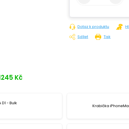
Dotaz k produktu
H
Sdílet
Tisk
1245 Kč
 D1 - Bulk
Krabička iPhoneMar