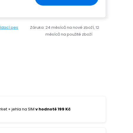
lídací pes
Záruka
:
24 měsíců na nové zboží, 12
měsíců na použité zboží
ket + jehla na SIM
v hodnotě 199 Kč