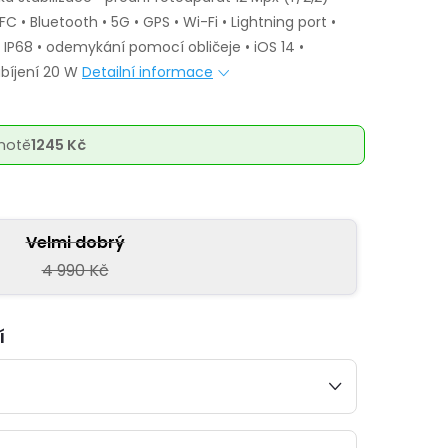
C • Bluetooth • 5G • GPS • Wi-Fi • Lightning port •
í IP68 • odemykání pomocí obličeje • iOS 14 •
bíjení 20 W
Detailní informace
notě
1245 Kč
Velmi dobrý
4 990 Kč
í