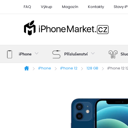
Přejít
FAQ
Výkup
Magazín
Kontakty
Stavy i
na
obsah
iPhone
Příslušenství
Slu
iPhone
iPhone 12
128 GB
iPhone 12 
Domů