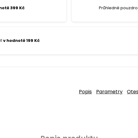
notě 399 Kč
Průhledné pouzdro 
01
v hodnotě 199 Kč
Popis
Parametry
Ote