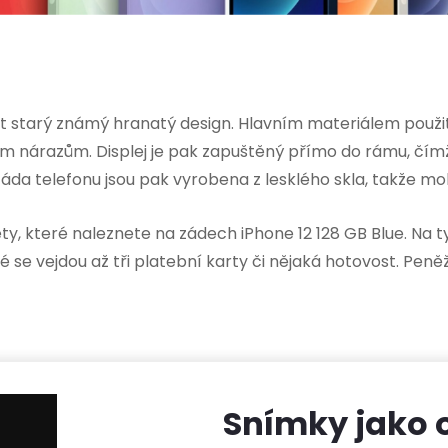
ět starý známý hranatý design. Hlavním materiálem použitý
m nárazům. Displej je pak zapuštěný přímo do rámu, čímž 
áda telefonu jsou pak vyrobena z lesklého skla, takže mobi
, které naleznete na zádech iPhone 12 128 GB Blue. Na t
se vejdou až tři platební karty či nějaká hotovost. Pen
Snímky jako 