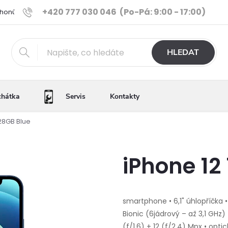
+420 777 030 046
(Po-Pá: 9:00 - 17:00)
Phonů
Ověřené iPhony
Výhody e-shopu
Porovnání tele
HLEDAT
chátka
Servis
Kontakty
128GB Blue
iPhone 12
smartphone • 6,1" úhlopříčka •
Bionic (6jádrový – až 3,1 GHz)
(f/1,6) + 12 (f/2,4) Mpx • opti