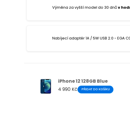
Výměna za vyšší model do 30 dnů
v hod
Nabíjecí adaptér 1A / 5W USB 2.0 - EGA C
iPhone 12 128GB Blue
4 990 Kč
PŘIDAT DO KOŠÍKU